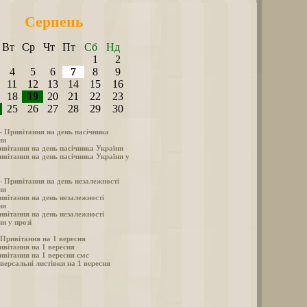
Серпень
Вт
Ср
Чт
Пт
Сб
Нд
1
2
4
5
6
7
8
9
11
12
13
14
15
16
18
19
20
21
22
23
25
26
27
28
29
30
 - Привітання на день пасічника
ни
ивітання на день пасічника України
ивітання на день пасічника України у
 - Привітання на день незалежності
ни
ивітання на день незалежності
ни
ивітання на день незалежності
и у прозі
- Привітання на 1 вересня
ивітання на 1 вересня
ивітання на 1 вересня смс
версальні листівки на 1 вересня