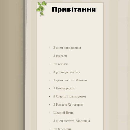
-
З днем народження
-
З ювілеєм
-
На весілля
-
З річницею весілля
-
З днем святого Миколая
-
З Новим роком
-
З Старим Новим роком
-
З Різдвом Христовим
-
Щедрий Вечір
-
З днем святого Валентина
-
На 8 березня