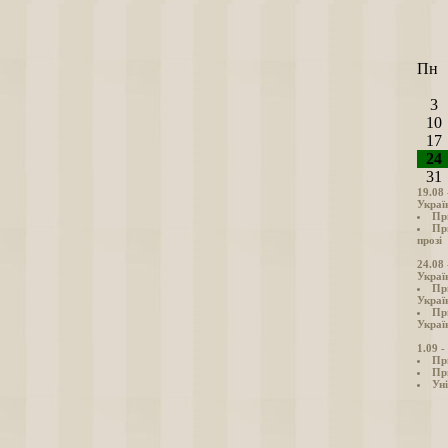
Пн
3
10
17
24
31
19.08
Украї
Пр
Пр
прозі
24.08
Украї
Пр
Украї
Пр
Україн
1.09 
Пр
Пр
Уні