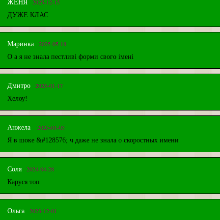
2025-12-15
ЖЕНЯ
ДУЖЕ КЛАС
2025-05-18
Маринка
О а я не знала пестливі форми свого імені
2025-01-17
Дмитро
Хелоу!
2025-01-05
Анжела
Я в шоке &#128576; ч даже не знала о скоростных имени
2024-04-28
Соля
Каруся топ
2023-12-01
Ольга