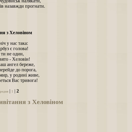
чудовиськ налякати,
хів назавжди прогнати.
ня з Хеловіном
іч у нас така:
рбуз є голова!
 ти не один,
вято - Хеловін!
аш ангел береже,
перейде до порога,
мир, у родині живе,
неться Вас тривога!
|
|
2
редня
1
вітання з Хеловіном