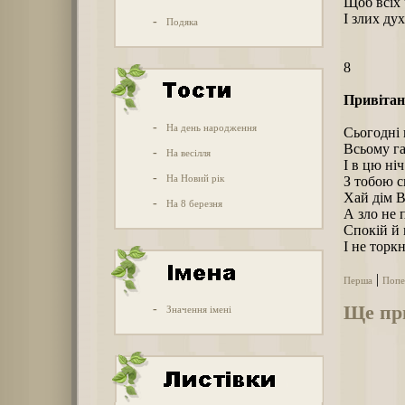
Щоб всіх 
І злих ду
-
Подяка
8
Привітан
-
На день народження
Сьогодні н
Всьому га
-
На весілля
І в цю ніч
-
На Новий рік
З тобою с
Хай дім В
-
На 8 березня
А зло не 
Спокій й 
І не торк
|
Перша
Попе
Ще при
-
Значення імені