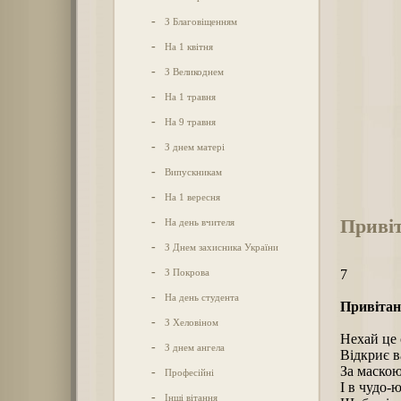
-
З Благовіщенням
-
На 1 квітня
-
З Великоднем
-
На 1 травня
-
На 9 травня
-
З днем матері
-
Випускникам
-
На 1 вересня
Привіт
-
На день вчителя
-
З Днем захисника України
-
З Покрова
7
-
На день студента
Привітан
-
З Хеловіном
Нехай це 
-
З днем ангела
Відкриє в
За маскою
-
Професійні
І в чудо-
-
Інші вітання