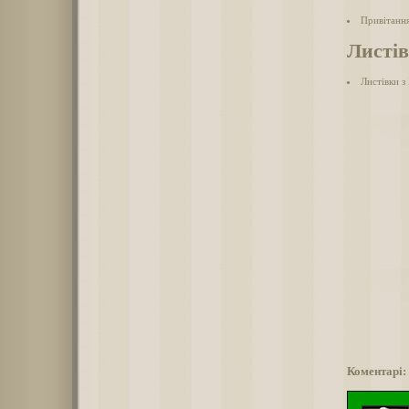
Привітання
Листів
Листівки з
Коментарі: