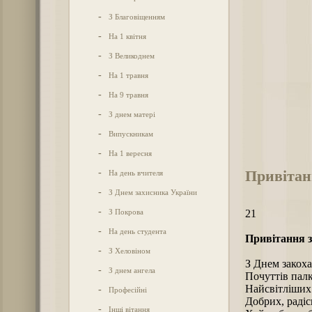
-
З Благовіщенням
-
На 1 квітня
-
З Великоднем
-
На 1 травня
-
На 9 травня
-
З днем матері
-
Випускникам
-
На 1 вересня
Привітан
-
На день вчителя
-
З Днем захисника України
-
З Покрова
21
-
На день студента
Привітання з
-
З Хеловіном
З Днем закоха
-
З днем ангела
Почуттів пал
Найсвітліших 
-
Професійні
Добрих, раді
-
Інші вітання