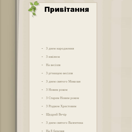
-
З днем народження
-
З ювілеєм
-
На весілля
-
З річницею весілля
-
З днем святого Миколая
-
З Новим роком
-
З Старим Новим роком
-
З Різдвом Христовим
-
Щедрий Вечір
-
З днем святого Валентина
-
На 8 березня