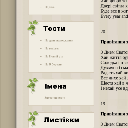
Хай добро тебе
Двері світла х
-
Подяка
Буде все в жи
Every year and
20
-
На день народження
Привітання з
-
На весілля
З Днем Свято
-
На Новий рік
Хай життя буд
Солодка і п’я
-
На 8 березня
Духмяна і сма
Радість хай в
Все лихе хай 
Щастя хай в ж
І нехай усе вд
-
Значення імені
19
Привітання з
З Днем Свято