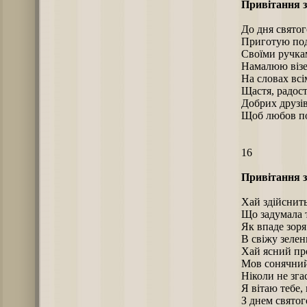
Привітання з
До дня свято
Приготую по
Своїми ручк
Намалюю візе
На словах вс
Щастя, радост
Добрих друзів
Щоб любов по
16
Привітання з
Хай здійснить
Що задумала 
Як впаде зоря
В свіжу зелен
Хай ясний пр
Мов сонячний
Ніколи не зга
Я вітаю тебе,
З днем свято