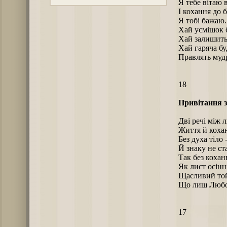
Я тебе вітаю 
І кохання до 
Я тобі бажаю.
Хай усмішок 
Хай залишить 
Хай гаряча бу
Правлять мудр
18
Привітання з
Дві речі між
Життя й кохан
Без духа тіло 
Й знаку не ст
Так без кохан
Як лист осінн
Щасливий той,
Що лиш Любов
17