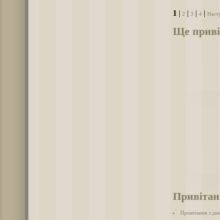
1
|
|
|
|
2
3
4
Наст
Ще приві
Привітан
Привітання з дн