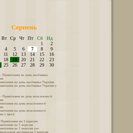
Серпень
Вт
Ср
Чт
Пт
Сб
Нд
1
2
4
5
6
7
8
9
11
12
13
14
15
16
18
19
20
21
22
23
25
26
27
28
29
30
 - Привітання на день пасічника
ни
ивітання на день пасічника України
ивітання на день пасічника України у
 - Привітання на день незалежності
ни
ивітання на день незалежності
ни
ивітання на день незалежності
ни у прозі
- Привітання на 1 вересня
ивітання на 1 вересня
ивітання на 1 вересня смс
іверсальні листівки на 1 вересня