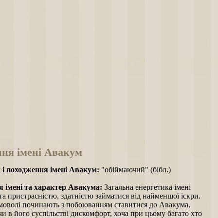
ння імені Авакум
 і походження імені Авакум:
"обіймаючий" (бібл.)
 імені та характер Авакума:
Загальна енергетика імені
а пристрасністю, здатністю займатися від найменшої іскри.
оволі починають з побоюванням ставитися до Авакума,
и в його суспільстві дискомфорт, хоча при цьому багато хто