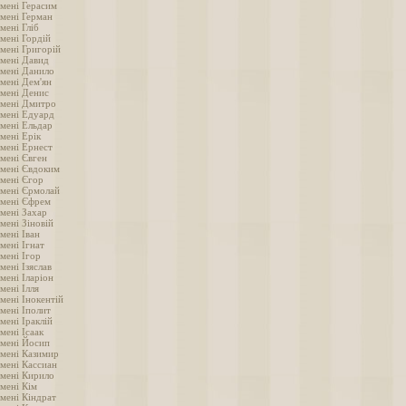
імені Герасим
імені Герман
мені Гліб
мені Гордій
імені Григорій
імені Давид
імені Данило
імені Дем'ян
імені Денис
імені Дмитро
імені Едуард
імені Ельдар
мені Ерік
імені Ернест
імені Євген
імені Євдоким
імені Єгор
імені Єрмолай
імені Єфрем
імені Захар
мені Зіновій
мені Іван
мені Ігнат
мені Ігор
мені Ізяслав
мені Іларіон
мені Ілля
мені Інокентій
мені Іполит
мені Іраклій
мені Ісаак
імені Йосип
імені Казимир
імені Кассиан
імені Кирило
імені Кім
імені Кіндрат