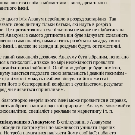
 похвалитися своїм знайомством з володарем такого
антного імені.
лу цього ім'я Авакум перейшло в розряд застарілих. Так
звати свою дитину тільки батьки, які йдуть в розріз з
и. Це протистояння з суспільством не може не відбитися на
ті Авакума: з самого дитинства він буде відчувати схильність
леного самоаналізу, намагаючись розв'язати загадку свого
 імені, і далеко не завжди ці роздуми будуть оптимістичні.
е такий самоаналіз дозволяє Авакуму бути зібраним, непогано
ся в психології, а також по мірі необхідності проявляти
організаторські здібності. Особливо добре це буде помітно,
уму вдасться подолати свою запальність і деякий песимізм -
 ці дві якості можуть неабияк зіпсувати його життя і
ти його в безперервний конфлікт з суспільством, результат
вряд чи виявиться сприятливим.
благотворно енергія цього імені може проявитися в справах,
ають доброго знання людської природи: з Авакума може вийти
ихоаналітик, спеціаліст з реклами та маркетингу і т. п.
спілкування з Авакумом:
В спілкуванні з Авакумом
обходити гострі кути і по можливості уникати гарячих
. Не треба намагатися нав'язати йому свої ідеї; набагато