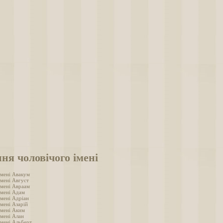
ня чоловічого імені
імені Авакум
імені Август
імені Авраам
імені Адам
імені Адріан
мені Азарій
імені Аким
імені Алан
імені Альберт