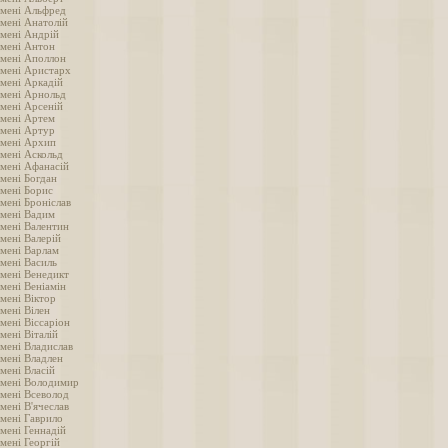
імені Альфред
імені Анатолій
імені Андрій
імені Антон
імені Аполлон
імені Аристарх
імені Аркадій
імені Арнольд
імені Арсеній
імені Артем
імені Артур
імені Архип
імені Аскольд
імені Афанасій
імені Богдан
імені Борис
мені Броніслав
імені Вадим
імені Валентин
мені Валерій
імені Варлам
імені Василь
імені Венедикт
мені Веніамін
мені Віктор
мені Вілен
мені Віссаріон
мені Віталій
імені Владислав
імені Владлен
мені Власій
імені Володимир
імені Всеволод
мені В'ячеслав
імені Гаврило
мені Геннадій
мені Георгій