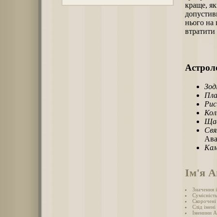
краще, як
допустивш
нього на 
втратити 
Астроло
Зод
Пла
Рис
Кол
Щас
Свя
Ава
Кам
Ім'я 
Значення 
Сумісніст
Скорочені
Слід імені
Іменини А