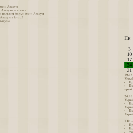
імені Авакум
ь Авакума в коханні
 і пестливі форми імені Авакум
 Авакум в історії
вакума
Пн
3
10
17
24
31
19.08
Украї
Пр
Пр
прозі
24.08
Украї
Пр
Украї
Пр
Украї
1.09 
Пр
Пр
Ун