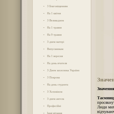
-
З Благовіщенням
-
На 1 квітня
-
З Великоднем
-
На 1 травня
-
На 9 травня
-
З днем матері
-
Випускникам
-
На 1 вересня
-
На день вчителя
-
З Днем захисника України
-
З Покрова
Значе
-
На день студента
Значення
-
З Хеловіном
Таємниця
-
З днем ангела
просякнут
-
Професійні
Люди мим
відчуваюч
-
Інші вітання