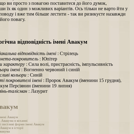
що ви просто з повагою поставитеся до його думок,
и їх як один з можливих варіантів. Ось тільки не варто йти у
поводу і вже тим більше лестити - так ви ризикуєте назавжди
його повагу.
гічна відповідність імені Авакум
іакальна відповідність імені
: Стрілець
нета-покровитель
: Юпітер
и характеру
: Сила волі, пристрасність, імпульсивність
ьори імені
: Вогненно червоний і синій
ливі кольори
: Синій
ті покровителі імені
: Пророк Авакум (іменини 15 грудня),
кум Персіянин (іменини 19 липня)
інь-талісман
: Лазурит
Авакум
імені Авакум
ь Авакума в коханні
 і пестливі форми імені Авакум
 Авакум в історії
вакума