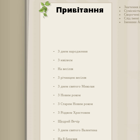
Значення 
Сумісніст
Скорочені
Слід імені
Іменини А
-
З днем народження
-
З ювілеєм
-
На весілля
-
З річницею весілля
-
З днем святого Миколая
-
З Новим роком
-
З Старим Новим роком
-
З Різдвом Христовим
-
Щедрий Вечір
-
З днем святого Валентина
-
На 8 березня