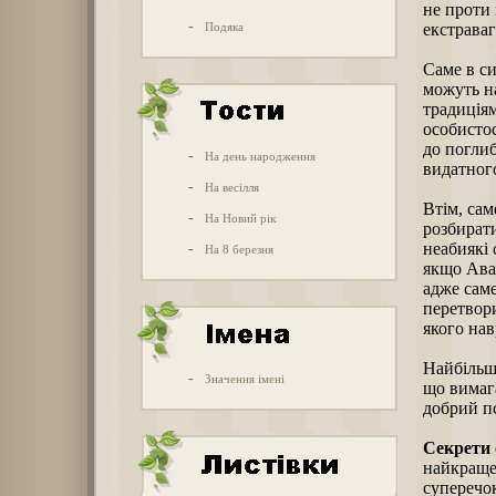
не проти
-
Подяка
екстраваг
Саме в си
можуть на
традиціям
особистос
до поглиб
-
На день народження
видатного
-
На весілля
Втім, сам
-
На Новий рік
розбирати
неабиякі 
-
На 8 березня
якщо Авак
адже саме
перетвори
якого на
Найбільш 
-
Значення імені
що вимаг
добрий пс
Секрети 
найкраще 
суперечок