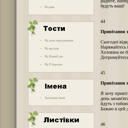
радійте, наби
будуть ваші!
-
Подяка
44
Привітання 
-
На день народження
Сьогодні відк
Наряжайтесь і
-
На весілля
Хеловіна не 
-
На Новий рік
Дотримуйтесь 
-
На 8 березня
45
Привітання 
Я хочу привіт
-
Значення імені
день запам'ят
йдуть з тобою 
Бажаю в цей д
46