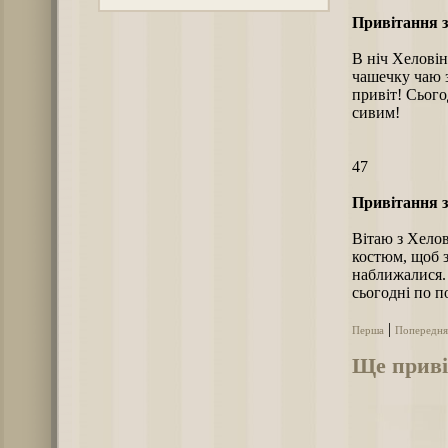
Привітання 
В ніч Хеловін
чашечку чаю з
привіт! Сього
сивим!
47
Привітання 
Вітаю з Хело
костюм, щоб з
наближалися. 
сьогодні по п
|
Перша
Попередня
Ще приві