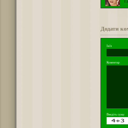
Г
Додати ко
Ім'я
Коментар
Введіть суму