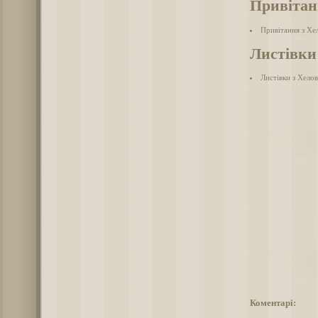
Привітан
Привітання з Хел
Листівки
Листівки з Хело
Коментарі: