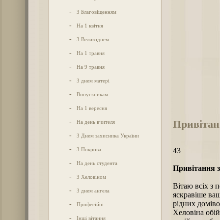
-
З Благовіщенням
-
На 1 квітня
-
З Великоднем
-
На 1 травня
-
На 9 травня
-
З днем матері
-
Випускникам
-
На 1 вересня
Привітан
-
На день вчителя
-
З Днем захисника України
-
З Покрова
43
-
На день студента
Привітання 
-
З Хеловіном
Вітаю всіх з 
-
З днем ангела
яскравіше ваш
рідних домів
-
Професійні
Хеловіна обій
-
Інші вітання