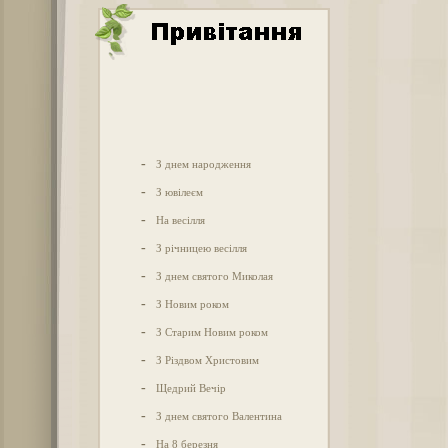
-
З днем народження
-
З ювілеєм
-
На весілля
-
З річницею весілля
-
З днем святого Миколая
-
З Новим роком
-
З Старим Новим роком
-
З Різдвом Христовим
-
Щедрий Вечір
-
З днем святого Валентина
-
На 8 березня