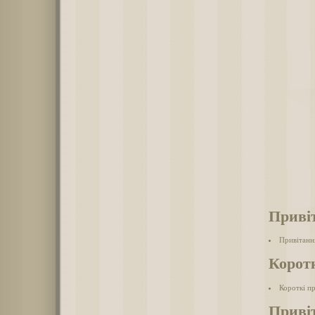
Приві
Привітанн
Корот
Короткі п
Приві