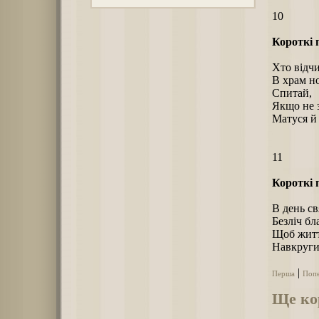
10
Короткі 
Хто відч
В храм н
Спитай,
Якщо не 
Матуся й
11
Короткі 
В день с
Безліч бл
Щоб житт
Навкруги 
|
Перша
Поп
Ще ко