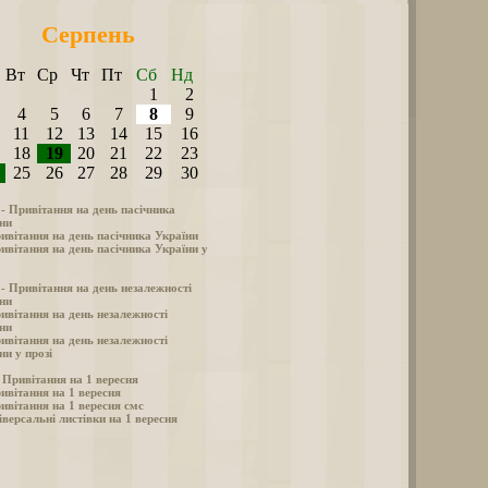
Серпень
Вт
Ср
Чт
Пт
Сб
Нд
1
2
4
5
6
7
8
9
11
12
13
14
15
16
18
19
20
21
22
23
25
26
27
28
29
30
 - Привітання на день пасічника
ни
ивітання на день пасічника України
ивітання на день пасічника України у
 - Привітання на день незалежності
ни
ивітання на день незалежності
ни
ивітання на день незалежності
ни у прозі
- Привітання на 1 вересня
ивітання на 1 вересня
ивітання на 1 вересня смс
іверсальні листівки на 1 вересня