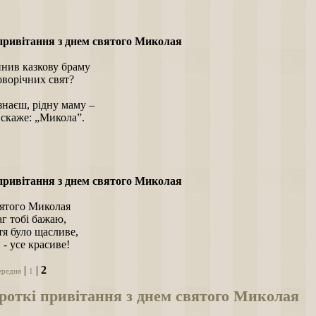
привітання з днем святого Миколая
инив казкову браму
оворічних свят?
знаєш, рідну маму –
 скаже: „Микола”.
привітання з днем святого Миколая
вятого Миколая
аг тобі бажаю,
я було щасливе,
- усе красиве!
|
|
2
ередня
1
роткі привітання з днем святого Миколая