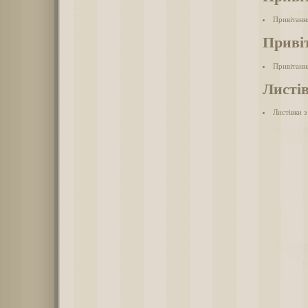
Привітанн
Привіт
Привітанн
Листі
Листівки 