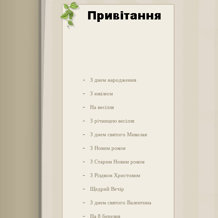
-
З днем народження
-
З ювілеєм
-
На весілля
-
З річницею весілля
-
З днем святого Миколая
-
З Новим роком
-
З Старим Новим роком
-
З Різдвом Христовим
-
Щедрий Вечір
-
З днем святого Валентина
-
На 8 березня