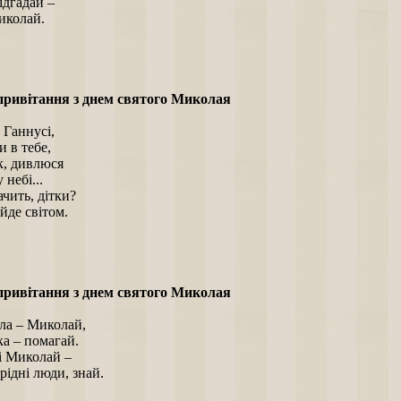
ідгадай –
иколай.
привітання з днем святого Миколая
 Ганнусі,
 в тебе,
к, дивлюся
 небі...
чить, дітки?
йде світом.
привітання з днем святого Миколая
ла – Миколай,
а – помагай.
і Миколай –
рідні люди, знай.