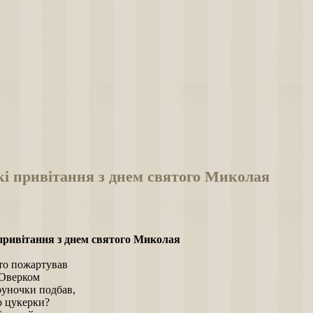
кі привітання з днем святого Миколая
привітання з днем святого Миколая
хто пожартував
 Оверком
руночки подбав,
о цукерки?