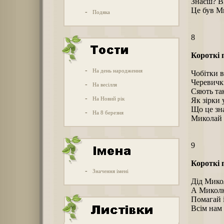
Знаєш? В
Це був М
-
Подяка
8
Короткі 
-
На день народження
Чобітки в
Черевички
-
На весілля
Сяють та
-
На Новий рік
Як зірки у
Що це зна
-
На 8 березня
Миколай 
9
Короткі 
-
Значення імені
Дід Мико
А Миколк
Помагай 
Всім нам 