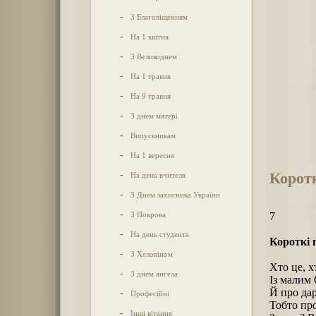
-
З Благовіщенням
-
На 1 квітня
-
З Великоднем
-
На 1 травня
-
На 9 травня
-
З днем матері
-
Випускникам
-
На 1 вересня
Корот
-
На день вчителя
-
З Днем захисника України
-
З Покрова
7
-
На день студента
Короткі 
-
З Хеловіном
Хто це, 
-
З днем ангела
Із малим
Й про да
-
Професійні
Тобто пр
-
Інші вітання