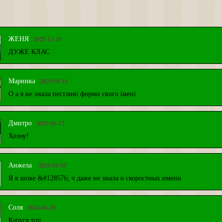
2025-12-15
ЖЕНЯ
ДУЖЕ КЛАС
2025-05-18
Маринка
О а я не знала пестливі форми свого імені
2025-01-17
Дмитро
Хелоу!
2025-01-05
Анжела
Я в шоке &#128576; ч даже не знала о скоростных имени
2024-04-28
Соля
Каруся топ