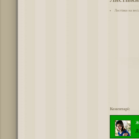
Листівки на весі
Коментарі:
Ж
Д