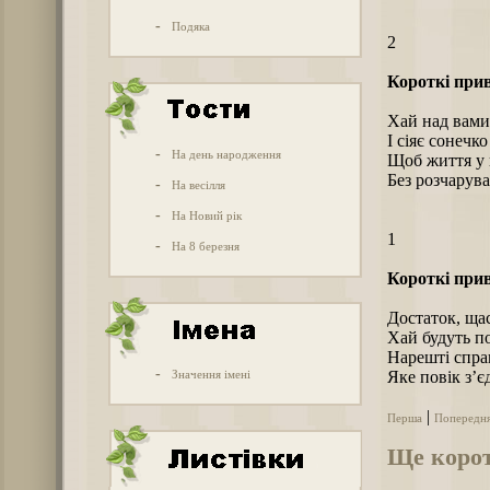
-
Подяка
2
Короткі прив
Хай над вами
І сіяє сонечк
-
На день народження
Щоб життя у 
Без розчарува
-
На весілля
-
На Новий рік
1
-
На 8 березня
Короткі прив
Достаток, щас
Хай будуть п
Нарешті спра
-
Значення імені
Яке повік з’є
|
Перша
Попередн
Ще корот