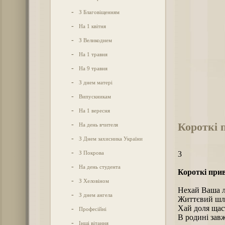
-
З Благовіщенням
-
На 1 квітня
-
З Великоднем
-
На 1 травня
-
На 9 травня
-
З днем матері
-
Випускникам
-
На 1 вересня
Короткі 
-
На день вчителя
-
З Днем захисника України
-
З Покрова
3
-
На день студента
Короткі прив
-
З Хеловіном
Нехай Ваша л
-
З днем ангела
Життєвий шля
Хай доля щаст
-
Професійні
В родині завж
-
Інші вітання