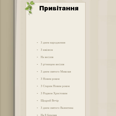
-
З днем народження
-
З ювілеєм
-
На весілля
-
З річницею весілля
-
З днем святого Миколая
-
З Новим роком
-
З Старим Новим роком
-
З Різдвом Христовим
-
Щедрий Вечір
-
З днем святого Валентина
-
На 8 березня