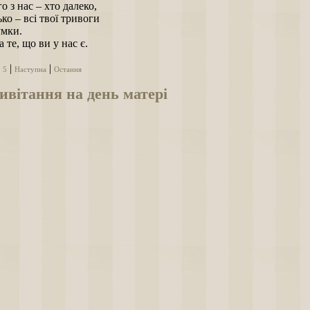
о з нас – хто далеко,
ко – всі твої тривоги
умки.
а те, що ви у нас є.
|
|
|
5
Наступна
Остання
вітання на день матері