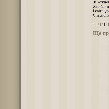
За кожног
Хто близь
І світлі д
Спасибі з
1
|
|
|
2
3
4
Ще при