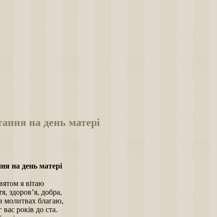
ання на день матері
ня на день матері
вятом я вітаю
я, здоров’я, добра,
в молитвах благаю,
 вас років до ста.