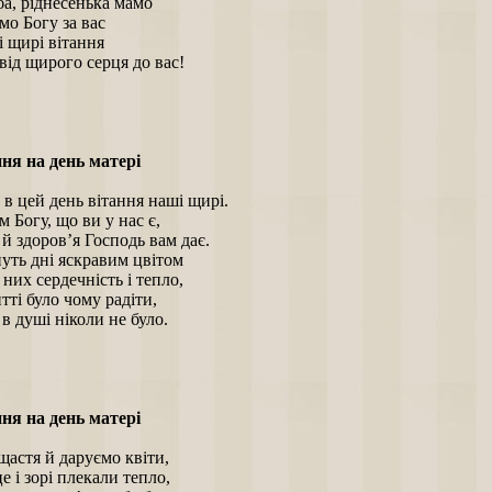
а, ріднесенька мамо
мо Богу за вас
і щирі вітання
ід щирого серця до вас!
ня на день матері
в цей день вітання наші щирі.
 Богу, що ви у нас є,
й здоров’я Господь вам дає.
уть дні яскравим цвітом
в них сердечність і тепло,
ті було чому радіти,
в душі ніколи не було.
ня на день матері
астя й даруємо квіти,
 і зорі плекали тепло,