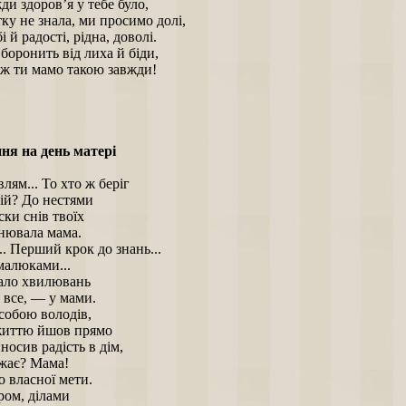
и здоров’я у тебе було,
у не знала, ми просимо долі,
і й радості, рідна, доволі.
боронить від лиха й біди,
ж ти мамо такою завжди!
ня на день матері
лям... То хто ж беріг
кій? До нестями
ски снів твоїх
нювала мама.
. Перший крок до знань...
малюками...
ало хвилювань
а все, — у мами.
собою володів,
життю йшов прямо
носив радість в дім,
жає? Мама!
 власної мети.
ром, ділами