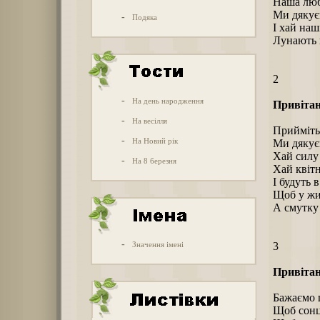
Наша люб
Ми дякує
-
Подяка
І хай наш
Лунають в
2
-
На день народження
Привітан
-
На весілля
Прийміть 
-
На Новий рік
Ми дякуєм
Хай силу 
-
На 8 березня
Хай квітн
І будуть 
Щоб у жит
А смутку 
-
Значення імені
3
Привітан
Бажаємо щ
Щоб сонце