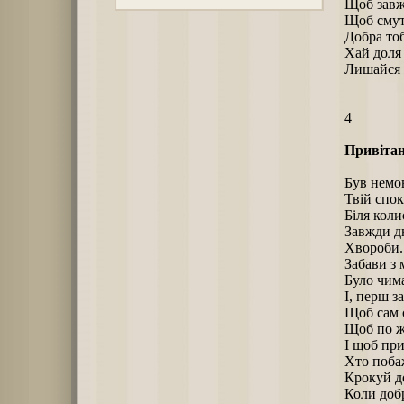
Щоб завжд
Щоб смутк
Добра тоб
Хай доля 
Лишайся 
4
Привітан
Був немов
Твій спо
Біля коли
Завжди д
Хвороби..
Забави з 
Було чим
І, перш з
Щоб сам 
Щоб по 
І щоб при
Хто поба
Крокуй до
Коли доб