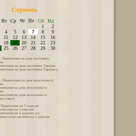
Серпень
Вт
Ср
Чт
Пт
Сб
Нд
1
2
4
5
6
7
8
9
11
12
13
14
15
16
18
19
20
21
22
23
25
26
27
28
29
30
 - Привітання на день пасічника
ни
ивітання на день пасічника України
ивітання на день пасічника України у
 - Привітання на день незалежності
ни
ивітання на день незалежності
ни
ивітання на день незалежності
ни у прозі
- Привітання на 1 вересня
ивітання на 1 вересня
ивітання на 1 вересня смс
іверсальні листівки на 1 вересня