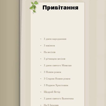
-
З днем народження
-
З ювілеєм
-
На весілля
-
З річницею весілля
-
З днем святого Миколая
-
З Новим роком
-
З Старим Новим роком
-
З Різдвом Христовим
-
Щедрий Вечір
-
З днем святого Валентина
-
На 8 березня