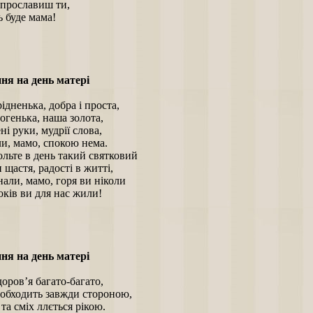
 прославиш ти,
 буде мама!
ня на день матері
рідненька, добра і проста,
огенька, наша золота,
і руки, мудрії слова,
и, мамо, спокою нема.
льте в день такий святковий
щастя, радості в житті,
али, мамо, горя ви ніколи
років ви для нас жили!
ня на день матері
оров’я багато-багато,
 обходить завжди стороною,
 та сміх ллється рікою.