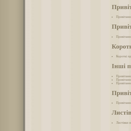
Привіт
Привітанн
Привіт
Привітання
Коротк
Короткі пр
Інші п
Привітання
Привітання
Привітання
Привіт
Привітання
Листів
Листівки н