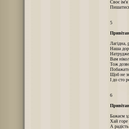
Своє ім'я
Пишатись
5
Привітан
Лагідна, 
Наша дор
Натруджен
Вам нікол
Тож дозво
Побажати 
Щоб не зн
І до сто 
6
Привітан
Бажаєм зд
Хай горе
А радість