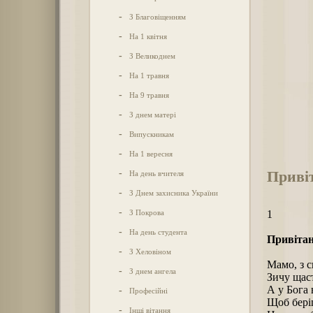
-
З Благовіщенням
-
На 1 квітня
-
З Великоднем
-
На 1 травня
-
На 9 травня
-
З днем матері
-
Випускникам
-
На 1 вересня
Привіт
-
На день вчителя
-
З Днем захисника України
-
З Покрова
1
-
На день студента
Привітан
-
З Хеловіном
Мамо, з с
-
З днем ангела
Зичу щаст
А у Бога 
-
Професійні
Щоб беріг
-
Інші вітання