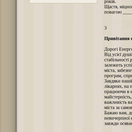
років.
Щастя, міцног
повагою ____
3
Привітання е
Дорогі Енерг
Від усієї душ
стабільності 
залежить усп
міста, забез
програм, спр
Завдяки нашій
лікарнях, на 
працюючи в е
майстерність,
важливість в
міста за само
Бажаю вам, до
невичерпної 
завжди осяває