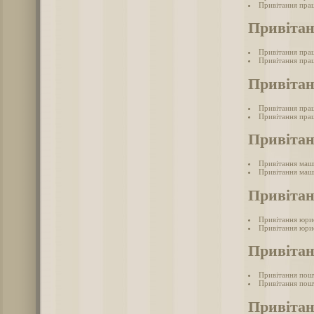
Привітання пра
Привіта
Привітання пра
Привітання прац
Привітан
Привітання пра
Привітання прац
Привіта
Привітання маш
Привітання маш
Привіта
Привітання юри
Привітання юри
Привіта
Привітання пош
Привітання пош
Привітан