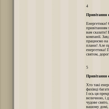
4
Привітання е
Енергетики! С
привітанням 
вам сказати! 
компанії. За
працюємо на 
плани! Але пр
енергетика! П
святом, дорог
5
Привітання е
Хто такі енер
фахівці багат
І ось ця прек
величною, і 
чудове свято,
вашому домі, 