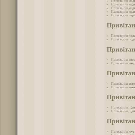
Привітання мед
Привітання меди
Привітання меди
Привітання меди
Привітання черв
Привітан
Привітання под
Привітання пода
Привітан
Привітання ене
Привітання енер
Привітан
Привітання авто
Привітання авто
Привіта
Привітання під
Привітання підп
Привітан
Привітання жур
Привітання журн