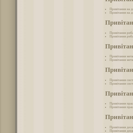
Привітання на д
Привітання на де
Привіта
Привітання риб
Привітання риба
Привітан
Привітання мет
Привітання мета
Привітан
Привітання сис
Привітання сист
Привітан
Привітання прац
Привітання прац
Привітан
Привітання дес
Привітання деса