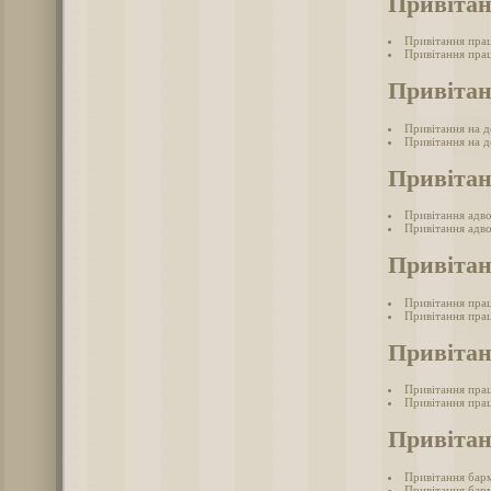
Привітан
Привітання пра
Привітання прац
Привітан
Привітання на д
Привітання на д
Привітан
Привітання адв
Привітання адво
Привітан
Привітання прац
Привітання прац
Привітан
Привітання пра
Привітання пра
Привіта
Привітання бар
Привітання барм