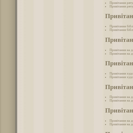
Привітання рят
Привітання ряту
Привітан
Привітання бібл
Привітання бібл
Привітан
Привітання на д
Привітання на де
Привіта
Привітання худ
Привітання худ
Привітан
Привітання на д
Привітання на д
Привітан
Привітання на де
Привітання на де