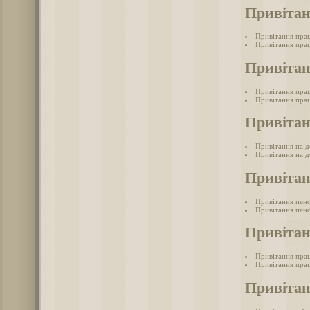
Привітан
Привітання пра
Привітання прац
Привітан
Привітання прац
Привітання прац
Привітан
Привітання на д
Привітання на д
Привітан
Привітання пен
Привітання пенс
Привітан
Привітання прац
Привітання прац
Привітан