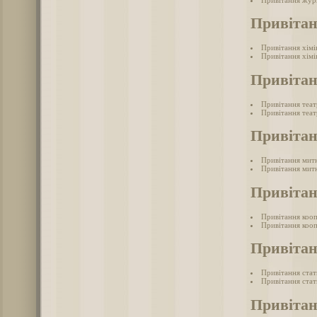
Привітан
Привітання хімі
Привітання хімі
Привітан
Привітання теа
Привітання теат
Привіта
Привітання мит
Привітання митн
Привітан
Привітання коо
Привітання кооп
Привітан
Привітання ста
Привітання стат
Привітан