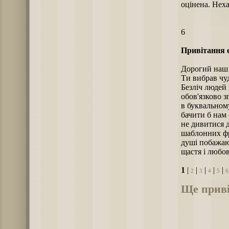
оцінена. Неха
6
Привітання е
Дорогий наш 
Ти вибрав чуд
Безліч людей 
обов'язково з
в буквальному
бачити б нам 
не дивитися д
шаблонних фра
душі побажаю 
щастя і любов
1
|
|
|
|
|
2
3
4
5
6
Ще приві