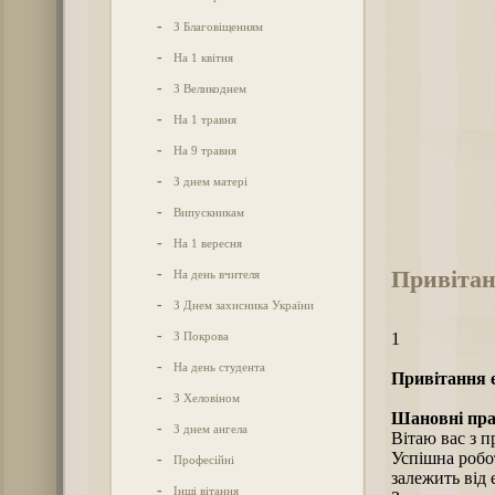
-
З Благовіщенням
-
На 1 квітня
-
З Великоднем
-
На 1 травня
-
На 9 травня
-
З днем матері
-
Випускникам
-
На 1 вересня
Привітан
-
На день вчителя
-
З Днем захисника України
-
З Покрова
1
-
На день студента
Привітання е
-
З Хеловіном
Шановні прац
-
З днем ангела
Вітаю вас з 
Успішна робо
-
Професійні
залежить від
-
Інші вітання