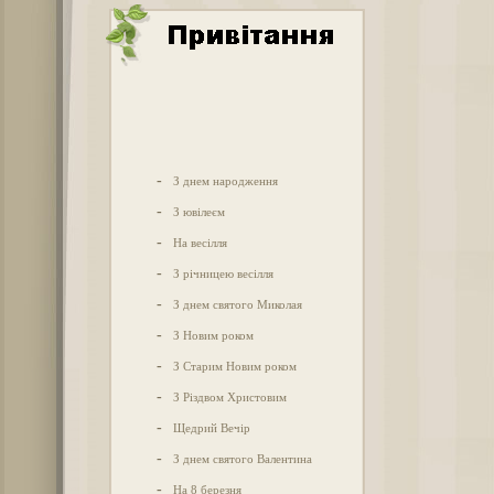
-
З днем народження
-
З ювілеєм
-
На весілля
-
З річницею весілля
-
З днем святого Миколая
-
З Новим роком
-
З Старим Новим роком
-
З Різдвом Христовим
-
Щедрий Вечір
-
З днем святого Валентина
-
На 8 березня