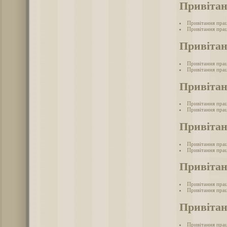
Привітан
Привітання пра
Привітання прац
Привітан
Привітання прац
Привітання прац
Привітан
Привітання прац
Привітання прац
Привітан
Привітання прац
Привітання прац
Привітан
Привітання пра
Привітання прац
Привітан
Привітання пра