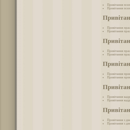
Привітання пси
Привітання псих
Привітан
Привітання пра
Привітання прац
Привітан
Привітання прац
Привітання прац
Привіта
Привітання при
Привітання при
Привіта
Привітання кад
Привітання кадр
Привітан
Привітання з дн
Привітання з дн