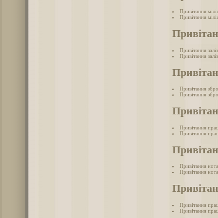
Привітання мілі
Привітання мілі
Привітан
Привітання залі
Привітання залі
Привітан
Привітання збр
Привітання збро
Привітан
Привітання пра
Привітання прац
Привітан
Привітання нот
Привітання нота
Привітан
Привітання прац
Привітання прац