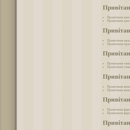
Привіта
Привітання шах
Привітання шахт
Привітан
Привітання прац
Привітання прац
Привітан
Привітання танк
Привітання танк
Привітан
Привітання вина
Привітання вина
Привіта
Привітання фар
Привітання фарм
Привіта