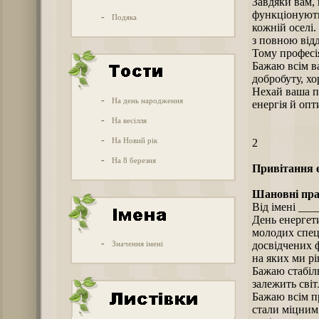
Завдяки вам,
функціонують 
-
Подяка
кожній оселі
з повною відд
Тому професія
Бажаю всім в
добробуту, х
Нехай ваша пр
-
На день народження
енергія й оп
-
На весілля
-
На Новий рік
2
-
На 8 березня
Привітання е
Шановні прац
Від імені ___
День енергети
молодих спец
-
Значення імені
досвідчених ф
на яких ми рі
Бажаю стабіль
залежить світ
Бажаю всім п
стали міцним