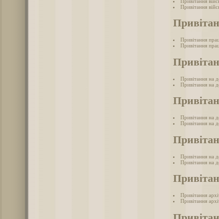
Привітання війс
Привітання війс
Привітан
Привітання прац
Привітання прац
Привітан
Привітання на д
Привітання на д
Привітан
Привітання на де
Привітання на де
Привітан
Привітання на д
Привітання на д
Привітан
Привітання арх
Привітання архі
Привітан