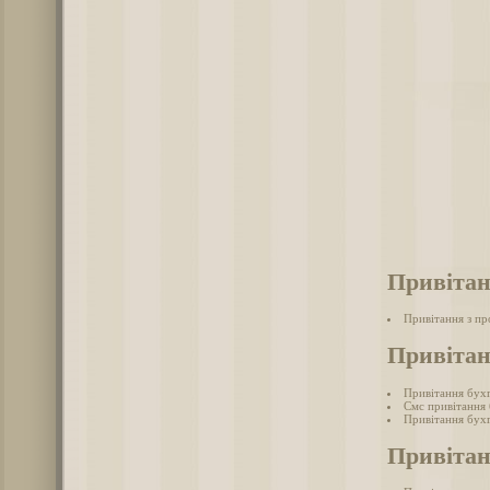
Привітан
Привітання з п
Привітан
Привітання бух
Смс привітання
Привітання бухг
Привіта