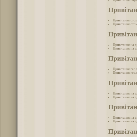
Привітан
Привітання сто
Привітання стом
Привітан
Привітання на д
Привітання на д
Привітан
Привітання гео
Привітання геол
Привітан
Привітання на 
Привітання на д
Привітан
Привітання на д
Привітання на д
Привітан