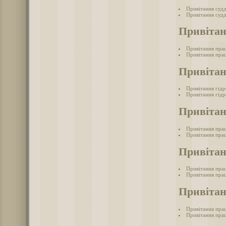
Привітання суд
Привітання судд
Привітан
Привітання прац
Привітання прац
Привітан
Привітання гід
Привітання гідр
Привітан
Привітання прац
Привітання прац
Привітан
Привітання прац
Привітання прац
Привітан
Привітання прац
Привітання прац