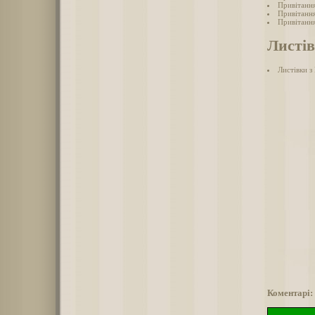
Привітання
Привітання
Привітання
Листів
Листівки з
Коментарі: