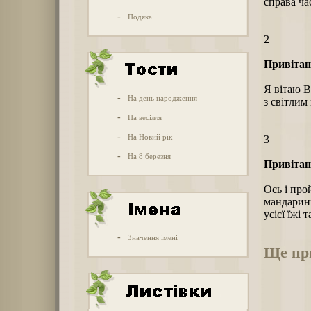
справа час
-
Подяка
2
Привітан
Я вітаю В
-
На день народження
з світлим 
-
На весілля
-
На Новий рік
3
-
На 8 березня
Привітан
Ось і про
мандарини
усієї їжі 
-
Значення імені
Ще при