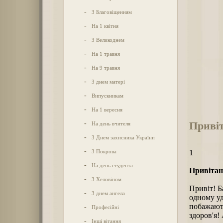
-
З Благовіщенням
-
На 1 квітня
-
З Великоднем
-
На 1 травня
-
На 9 травня
-
З днем матері
-
Випускникам
-
На 1 вересня
Привіт
-
На день вчителя
-
З Днем захисника України
-
З Покрова
1
-
На день студента
Привітан
-
З Хеловіном
Привіт! Б
-
З днем ангела
одному уд
побажають
-
Професійні
здоров'я!
-
Інші вітання