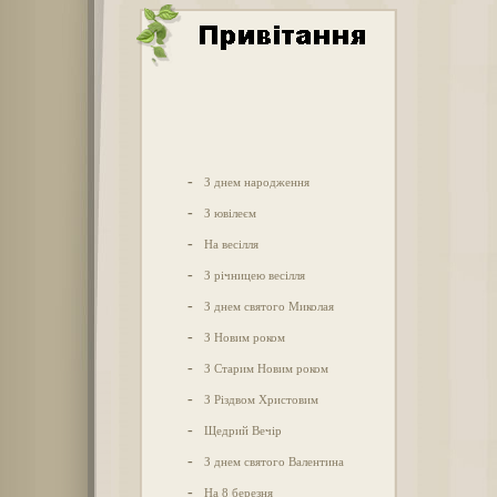
-
З днем народження
-
З ювілеєм
-
На весілля
-
З річницею весілля
-
З днем святого Миколая
-
З Новим роком
-
З Старим Новим роком
-
З Різдвом Христовим
-
Щедрий Вечір
-
З днем святого Валентина
-
На 8 березня