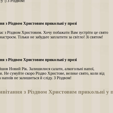
у :) З Різдвом!
ня з Різдвом Христовим прикольні у прозі
ас з Різдвом Христовим. Хочу побажати Вам зустріти це свято
настроєм. Тільки не забудьте заплатити за світло! Зі святом!
ня з Різдвом Христовим прикольні у прозі
йшов Новий Рік. Залишилися салати, алкогольні напої,
. Не сумуйте скоро Різдво Христове, велике свято, коли від
та напоїв не залишиться й сліду. З Різдвом!
вітання з Різдвом Христовим прикольні у п