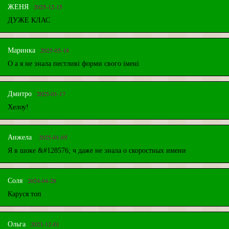
2025-12-15
ЖЕНЯ
ДУЖЕ КЛАС
2025-05-18
Маринка
О а я не знала пестливі форми свого імені
2025-01-17
Дмитро
Хелоу!
2025-01-05
Анжела
Я в шоке &#128576; ч даже не знала о скоростных имени
2024-04-28
Соля
Каруся топ
2023-12-01
Ольга