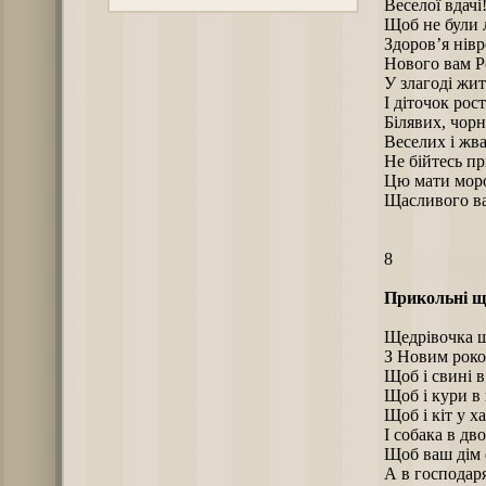
Веселої вдачі
Щоб не були л
Здоров’я нівр
Нового вам Р
У злагоді жит
І діточок рос
Білявих, чорн
Веселих і жв
Не бійтесь п
Цю мати моро
Щасливого ва
8
Прикольні щ
Щедрівочка щ
З Новим роком
Щоб і свині в
Щоб і кури в 
Щоб і кіт у ха
І собака в дво
Щоб ваш дім 
А в господаря