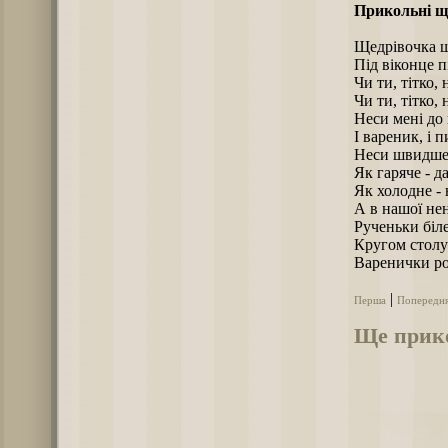
Прикольні щ
Щедрівочка щ
Під віконце п
Чи ти, тітко,
Чи ти, тітко,
Неси мені до 
І вареник, і п
Неси швидше 
Як гаряче - д
Як холодне - 
А в нашої не
Рученьки біле
Кругом столу
Варенички ро
|
Перша
Попередн
Ще прико