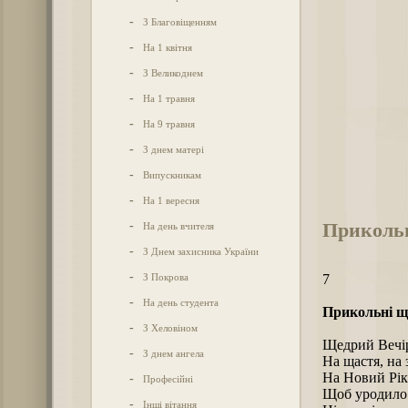
-
З Благовіщенням
-
На 1 квітня
-
З Великоднем
-
На 1 травня
-
На 9 травня
-
З днем матері
-
Випускникам
-
На 1 вересня
Прикольн
-
На день вчителя
-
З Днем захисника України
-
З Покрова
7
-
На день студента
Прикольні щ
-
З Хеловіном
Щедрий Вечір
-
З днем ангела
На щастя, на 
На Новий Рік
-
Професійні
Щоб уродило
-
Інші вітання