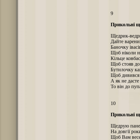
9
Прикольні щ
Щедрик-ведр
Дайте варени
Баночку івасі
Щоб ніколи н
Кільце ковба
Щоб стояв до
Бутилочку ка
Щоб дивився 
А як не дасте
То він до пуп
10
Прикольні щ
Щедрую пане
На довгії рок
Щоб Вам весе