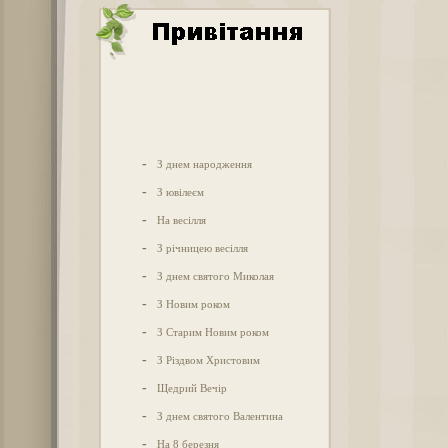
-
З днем народження
-
З ювілеєм
-
На весілля
-
З річницею весілля
-
З днем святого Миколая
-
З Новим роком
-
З Старим Новим роком
-
З Різдвом Христовим
-
Щедрий Вечір
-
З днем святого Валентина
-
На 8 березня