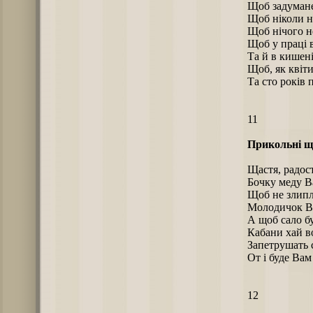
Щоб задумане
Щоб ніколи н
Щоб нічого н
Щоб у праці в
Та й в кишені
Щоб, як квіти
Та сто років
11
Прикольні щ
Щастя, радост
Бочку меду В
Щоб не злипл
Молодичок Ва
А щоб сало бу
Кабани хай в
Запетрушать 
От і буде Вам
12