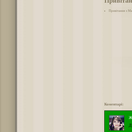
Привітан
Привітання з М
Коментарі:
Ж
Д