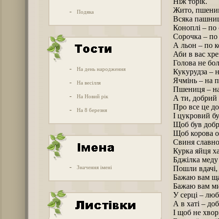
Ніж торік.
Жито, пшени
-
Подяка
Всяка пашни
Коноплі – по
Сорочка – по
А льон – по к
Аби в вас хр
Голова не бол
-
На день народження
Кукурудза – н
Ячмінь – на 
-
На весілля
Пшениця – на
-
На Новий рік
А ти, добрий
Про все це до
-
На 8 березня
І цукровий б
Щоб був добр
Щоб корова о
Свиня славно
Курка яйця ха
Бджілка меду
-
Значення імені
Пошли вдачі, 
Бажаю вам ща
Бажаю вам ми
У серці – люб
А в хаті – доб
І щоб не хвор