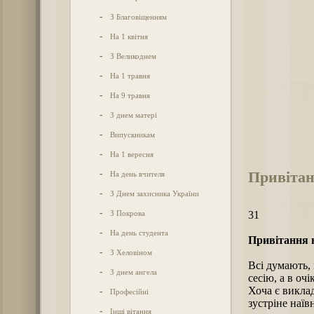
-
З Благовіщенням
-
На 1 квітня
-
З Великоднем
-
На 1 травня
-
На 9 травня
-
З днем матері
-
Випускникам
-
На 1 вересня
Привітан
-
На день вчителя
-
З Днем захисника України
-
З Покрова
31
-
На день студента
Привітання н
-
З Хеловіном
Всі думають, 
-
З днем ангела
сесію, а в оч
Хоча є виклад
-
Професійні
зустріне наїв
-
Інші вітання