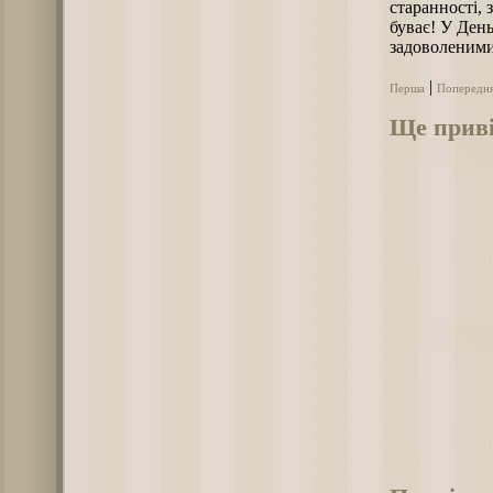
старанності, з
буває! У День
задоволеними
|
Перша
Попередн
Ще приві