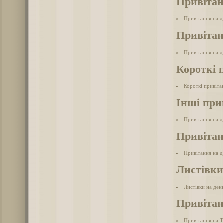
Привітан
Привітання на д
Привітан
Привітання на д
Короткі 
Короткі привіта
Інші при
Привітання на д
Привітан
Привітання на д
Листівки
Листівки на ден
Привітан
Привітання на 