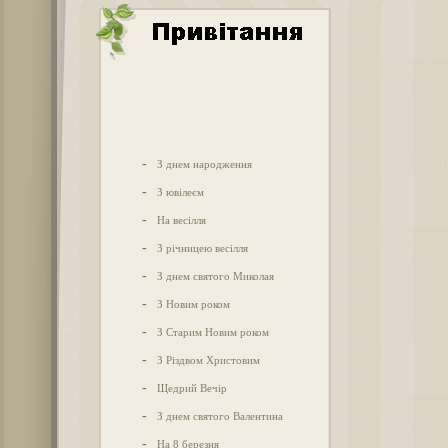
-
З днем народження
-
З ювілеєм
-
На весілля
-
З річницею весілля
-
З днем святого Миколая
-
З Новим роком
-
З Старим Новим роком
-
З Різдвом Христовим
-
Щедрий Вечір
-
З днем святого Валентина
-
На 8 березня