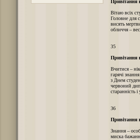
Привітання н
Вітаю всіх ст
Головне для с
висять мертви
обличчя – вес
35
Привітання н
Вчитися – нік
гарячі знання
з Днем студен
червоний дипл
старанність і
36
Привітання н
Знання – особ
миска бажанн