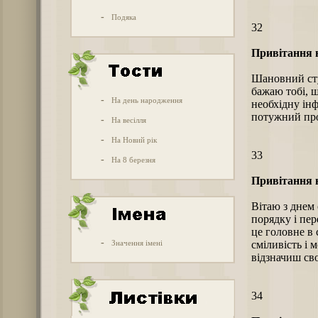
-
Подяка
32
Привітання н
Шановний сту
бажаю тобі, щ
-
На день народження
необхідну інф
потужний про
-
На весілля
-
На Новий рік
33
-
На 8 березня
Привітання н
Вітаю з днем 
порядку і пер
це головне в
-
Значення імені
сміливість і м
відзначиш св
34