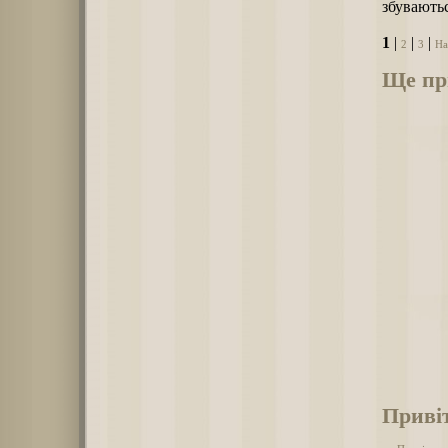
збуваютьс
1
|
|
|
2
3
На
Ще при
Привіт