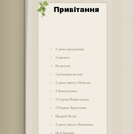
-
З днем народження
-
З ювілеєм
-
На весілля
-
З річницею весілля
-
З днем святого Миколая
-
З Новим роком
-
З Старим Новим роком
-
З Різдвом Христовим
-
Щедрий Вечір
-
З днем святого Валентина
-
На 8 березня