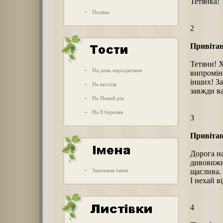
Тетянка!
-
Подяка
2
Привітан
Тетяни! Х
-
На день народження
випроміню
інших! З
-
На весілля
завжди ва
-
На Новий рік
-
На 8 березня
3
Привітан
Дорога на
дивовижні
-
Значення імені
щаслива.
І нехай в
4