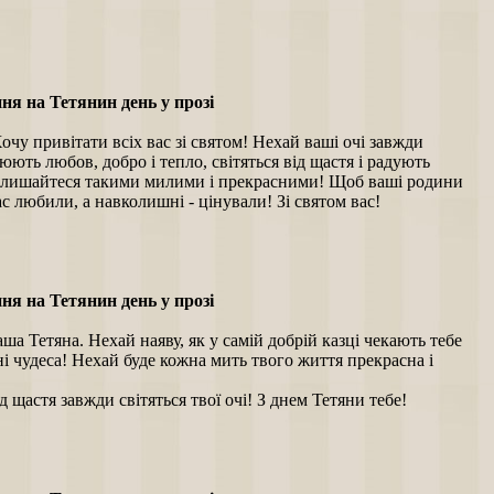
ня на Тетянин день у прозі
очу привітати всіх вас зі святом! Нехай ваші очі завжди
ють любов, добро і тепло, світяться від щастя і радують
алишайтеся такими милими і прекрасними! Щоб ваші родини
с любили, а навколишні - цінували! Зі святом вас!
ня на Тетянин день у прозі
ша Тетяна. Нехай наяву, як у самій добрій казці чекають тебе
 чудеса! Нехай буде кожна мить твого життя прекрасна і
ід щастя завжди світяться твої очі! З днем Тетяни тебе!