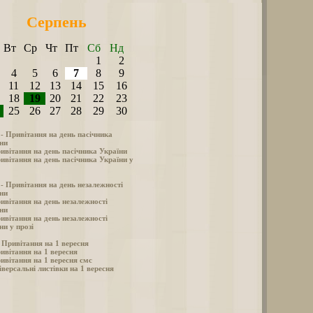
Серпень
Вт
Ср
Чт
Пт
Сб
Нд
1
2
4
5
6
7
8
9
11
12
13
14
15
16
18
19
20
21
22
23
25
26
27
28
29
30
 - Привітання на день пасічника
ни
ивітання на день пасічника України
ивітання на день пасічника України у
 - Привітання на день незалежності
ни
ивітання на день незалежності
ни
ивітання на день незалежності
ни у прозі
- Привітання на 1 вересня
ивітання на 1 вересня
ивітання на 1 вересня смс
іверсальні листівки на 1 вересня