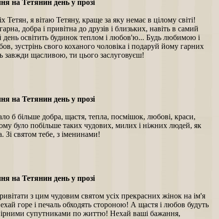
ня на Тетянин день у прозі
іх Тетян, я вітаю Тетяну, краще за яку немає в цілому світі!
гарна, добра і привітна до друзів і близьких, навіть в самий
день освітить будинок теплом і любов'ю... Будь любимою і
ов, зустрінь свого коханого чоловіка і подаруй йому гарних
дь завжди щасливою, ти цього заслуговуєш!
ня на Тетянин день у прозі
тало б більше добра, щастя, тепла, посмішок, любові, краси,
ому було побільше таких чудових, милих і ніжних людей, як
а. Зі святом тебе, з іменинами!
ня на Тетянин день у прозі
ивітати з цим чудовим святом усіх прекрасних жінок на ім'я
ехай горе і печаль обходять стороною! А щастя і любов будуть
ірними супутниками по життю! Нехай ваші бажання,