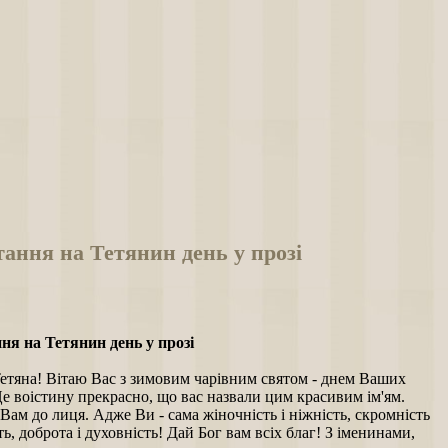
ання на Тетянин день у прозі
ня на Тетянин день у прозі
Тетяна! Вітаю Вас з зимовим чарівним святом - днем Ваших
е воістину прекрасно, що вас назвали цим красивим ім'ям.
Вам до лиця. Адже Ви - сама жіночність і ніжність, скромність
сть, доброта і духовність! Дай Бог вам всіх благ! З іменинами,