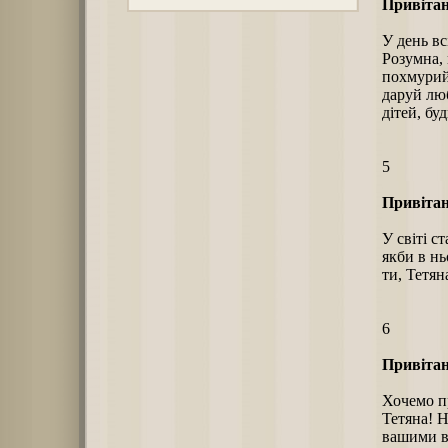
Привітан
У день вс
Розумна, 
похмурий 
даруй люб
дітей, бу
5
Привітан
У світі с
якби в нь
ти, Тетян
6
Привітан
Хочемо пр
Тетяна! Н
вашими в