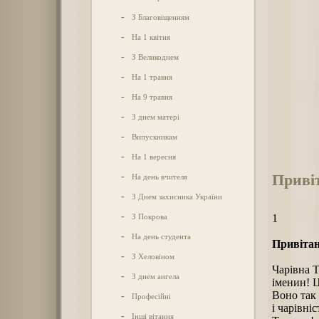
-
З Благовіщенням
-
На 1 квітня
-
З Великоднем
-
На 1 травня
-
На 9 травня
-
З днем матері
-
Випускникам
-
На 1 вересня
Привіт
-
На день вчителя
-
З Днем захисника України
-
З Покрова
1
-
На день студента
Привітан
-
З Хеловіном
Чарівна 
-
З днем ангела
іменин! Ц
Воно так 
-
Професійні
і чарівні
-
Інші вітання