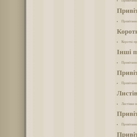
Привітанн
Привіт
Привітанн
Коротк
Короткі пр
Інші п
Привітанн
Привіт
Привітання
Листів
Листівки н
Приві
Привітанн
Привіт