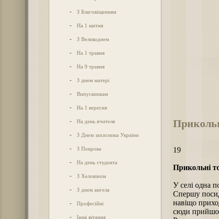
-
З Благовіщенням
-
На 1 квітня
-
З Великоднем
-
На 1 травня
-
На 9 травня
-
З днем матері
-
Випускникам
-
На 1 вересня
Прикольн
-
На день вчителя
-
З Днем захисника України
-
З Покрова
19
-
На день студента
Прикольні то
-
З Хеловіном
У селі одна п
-
З днем ангела
Спершу посиді
навіщо приход
-
Професійні
сюди прийшов
-
Інші вітання