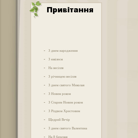
-
З днем народження
-
З ювілеєм
-
На весілля
-
З річницею весілля
-
З днем святого Миколая
-
З Новим роком
-
З Старим Новим роком
-
З Різдвом Христовим
-
Щедрий Вечір
-
З днем святого Валентина
-
На 8 березня