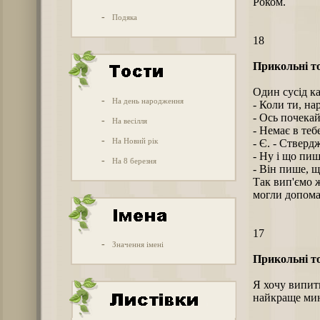
Роком.
-
Подяка
18
Прикольні то
Один сусід к
-
На день народження
- Коли ти, на
- Ось почекай
-
На весілля
- Немає в теб
-
На Новий рік
- Є. - Стверд
- Ну і що пиш
-
На 8 березня
- Він пише, щ
Так вип'ємо 
могли допомаг
17
-
Значення імені
Прикольні то
Я хочу випит
найкраще мин