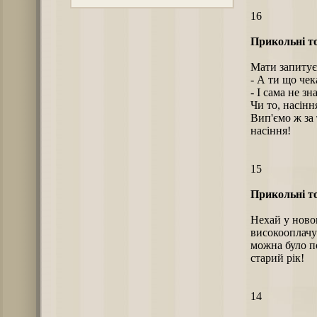
16
Прикольні то
Мати запитує
- А ти що че
- І сама не зн
Чи то, насіння
Вип'ємо ж за 
насіння!
15
Прикольні то
Нехай у новом
високооплачув
можна було п
старий рік!
14