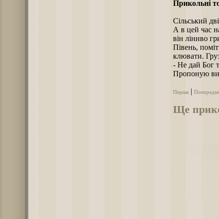
Прикольні то
Сільський дві
А в цей час н
він ліниво гр
Півень, помі
клювати. Гру
- Не дай Бог 
Пропоную вип
|
Перша
Попередн
Ще прико