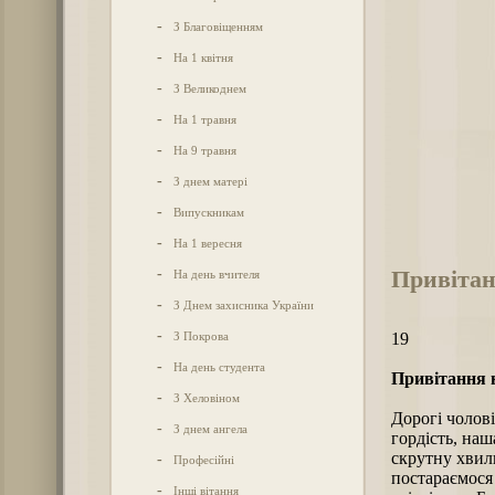
-
З Благовіщенням
-
На 1 квітня
-
З Великоднем
-
На 1 травня
-
На 9 травня
-
З днем матері
-
Випускникам
-
На 1 вересня
Привітан
-
На день вчителя
-
З Днем захисника України
-
З Покрова
19
-
На день студента
Привітання н
-
З Хеловіном
Дорогі чолові
-
З днем ангела
гордість, наш
скрутну хвил
-
Професійні
постараємося
-
Інші вітання