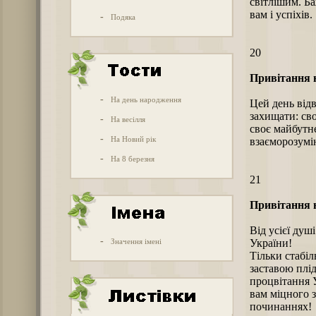
світлішим. Ба
вам і успіхів.
-
Подяка
20
Привітання н
-
На день народження
Цей день відв
захищати: сво
-
На весілля
своє майбутнє
-
На Новий рік
взаєморозумін
-
На 8 березня
21
Привітання н
Від усієї душ
-
Значення імені
України!
Тільки стабіл
заставою плід
процвітання 
вам міцного з
починаннях!