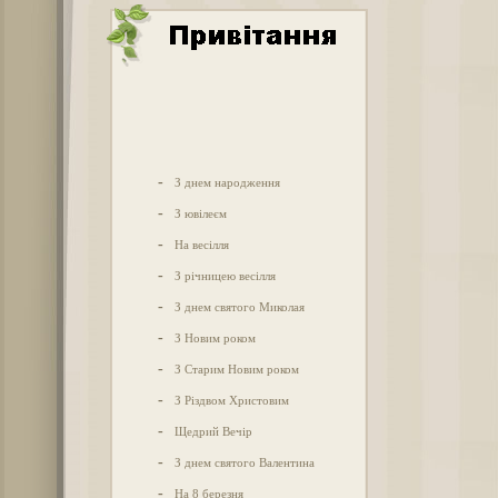
-
З днем народження
-
З ювілеєм
-
На весілля
-
З річницею весілля
-
З днем святого Миколая
-
З Новим роком
-
З Старим Новим роком
-
З Різдвом Христовим
-
Щедрий Вечір
-
З днем святого Валентина
-
На 8 березня