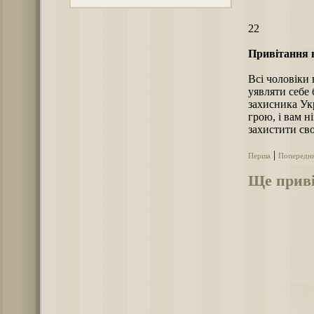
22
Привітання н
Всі чоловіки 
уявляти себе
захисника Ук
грою, і вам н
захистити св
|
Перша
Попередн
Ще приві