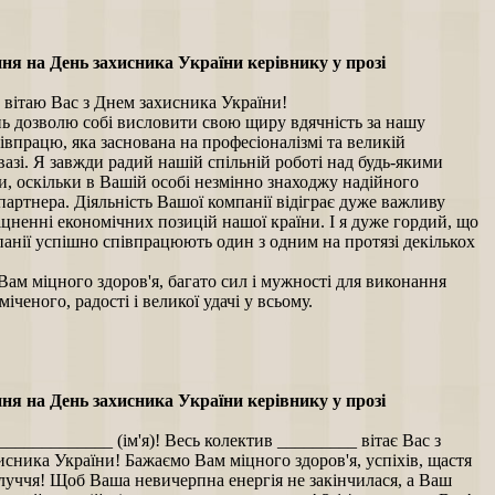
ня на День захисника України керівнику у прозі
 вітаю Вас з Днем захисника України!
нь дозволю собі висловити свою щиру вдячність за нашу
івпрацю, яка заснована на професіоналізмі та великій
азі. Я завжди радий нашій спільній роботі над будь-якими
, оскільки в Вашій особі незмінно знаходжу надійного
партнера. Діяльність Вашої компанії відіграє дуже важливу
іцненні економічних позицій нашої країни. І я дуже гордий, що
анії успішно співпрацюють один з одним на протязі декількох
ам міцного здоров'я, багато сил і мужності для виконання
міченого, радості і великої удачі у всьому.
ня на День захисника України керівнику у прозі
____________ (ім'я)! Весь колектив _________ вітає Вас з
сника України! Бажаємо Вам міцного здоров'я, успіхів, щастя
луччя! Щоб Ваша невичерпна енергія не закінчилася, а Ваш