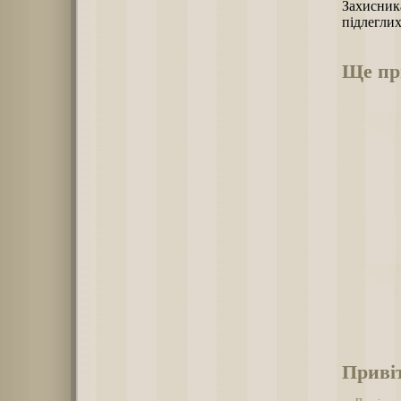
Захисника
підлегли
Ще при
Приві