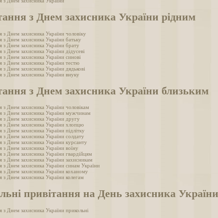
я з Днем захисника України
тання з Днем захисника України рідним
я з Днем захисника України чоловіку
я з Днем захисника України батьку
я з Днем захисника України брату
я з Днем захисника України дідусеві
я з Днем захисника України синові
я з Днем захисника України тестю
я з Днем захисника України дядькові
я з Днем захисника України внуку
тання з Днем захисника України близьким
я з Днем захисника України чоловікам
я з Днем захисника України мужчинам
я з Днем захисника України другу
я з Днем захисника України хлопцю
я з Днем захисника України підлітку
я з Днем захисника України солдату
я з Днем захисника України курсанту
я з Днем захисника України воїну
я з Днем захисника України гвардійцям
я з Днем захисника України захисникам
я з Днем захисника України синам України
я з Днем захисника України коханому
я з Днем захисника України колегам
льні привітання на День захисника Україн
я з Днем захисника України прикольні