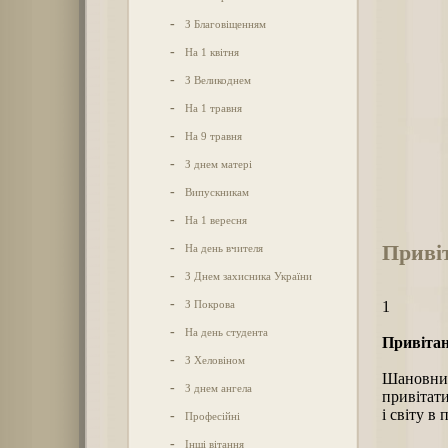
-
З Благовіщенням
-
На 1 квітня
-
З Великоднем
-
На 1 травня
-
На 9 травня
-
З днем матері
-
Випускникам
-
На 1 вересня
Привіт
-
На день вчителя
-
З Днем захисника України
-
З Покрова
1
-
На день студента
Привітан
-
З Хеловіном
Шановний
-
З днем ангела
привітат
і світу в
-
Професійні
-
Інші вітання