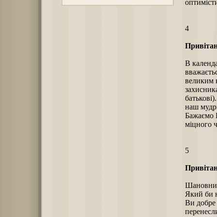
оптиміст
4
Привітан
В календа
вважаєтьс
великим н
захисника
батькові)
наш мудри
Бажаємо В
міцного ч
5
Привітан
Шановний
Який би 
Ви добре 
перенесл