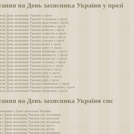
ання на День захисника України у прозі
я на День захисника України у прозі
я на День захисника України чоловікам у прозі
я на День захисника України мужчинам у прозі
я на День захисника України хлопцям у прозі
 на День захисника України колегам у прозі
я на День захисника України солдатам у прозі
я на День захисника України мужчині у прозі
я на День захисника України хлопцю у прозі
 на День захисника України колезі у прозі
я на День захисника України другу у прозі
 на День захисника України керівнику у прозі
я на День захисника України викладачу у прозі
я на День захисника України коханому у прозі
 на День захисника України чоловіку у прозі
я на День захисника України дідусю у прозі
 на День захисника України татові у прозі
я на День захисника України сину у прозі
я на День захисника України брату у прозі
 на День захисника України дяді у прозі
я на День захисника України племіннику у прозі
я на День захисника України однокласникам у прозі
 на День захисника України прикольні у прозі
тання на День захисника України смс
ривітання з Днем захисника України
я з Днем захисника України смс чоловікам
я з Днем захисника України смс мужчині
я з Днем захисника України смс коханому
я з Днем захисника України смс другу
 з Днем захисника України смс колезі
я з Днем захисника України смс керівнику