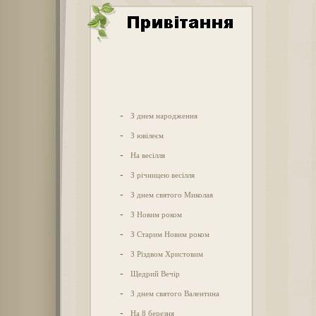
-
З днем народження
-
З ювілеєм
-
На весілля
-
З річницею весілля
-
З днем святого Миколая
-
З Новим роком
-
З Старим Новим роком
-
З Різдвом Христовим
-
Щедрий Вечір
-
З днем святого Валентина
-
На 8 березня