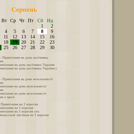
Серпень
Вт
Ср
Чт
Пт
Сб
Нд
1
2
4
5
6
7
8
9
11
12
13
14
15
16
18
19
20
21
22
23
25
26
27
28
29
30
 - Привітання на день пасічника
ни
ивітання на день пасічника України
ивітання на день пасічника України у
 - Привітання на день незалежності
ни
ивітання на день незалежності
ни
ивітання на день незалежності
ни у прозі
- Привітання на 1 вересня
ивітання на 1 вересня
ивітання на 1 вересня смс
іверсальні листівки на 1 вересня