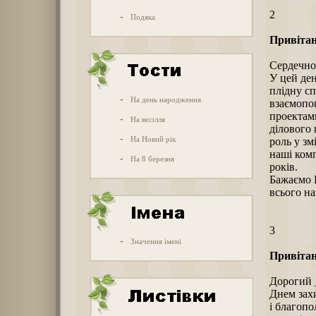
2
-
Подяка
Привітан
Сердечно
У цей де
плідну сп
-
На день народження
взаємопов
проектами
-
На весілля
ділового 
-
На Новий рік
роль у зм
наші комп
-
На 8 березня
років.
Бажаємо В
всього на
3
-
Значення імені
Привітан
Дорогий _
Днем захи
і благопо