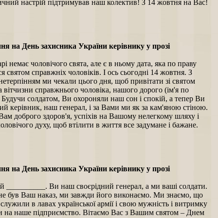
ичний настрій підтримував наш колектив! З 14 жовтня на Вас!
ня на День захисника України керівнику у прозі
рі немає чоловічого свята, але є в ньому дата, яка по праву
я святом справжніх чоловіків. І ось сьогодні 14 жовтня. З
етерпінням ми чекали цього дня, щоб привітати зі святом
 вітчизни справжнього чоловіка, нашого дорого (ім'я по
. Будучи солдатом, Ви охороняли наш сон і спокій, а тепер Ви
й керівник, наш генерал, і за Вами ми як за кам'яною стіною.
ам доброго здоров'я, успіхів на Вашому нелегкому шляху і
оловічого духу, щоб втілити в життя все задумане і бажане.
ня на День захисника України керівнику у прозі
 __________. Ви наш своєрідний генерал, а ми ваші солдати.
не був Ваш наказ, ми завжди його виконаємо. Ми знаємо, що
служили в лавах української армії і свою мужність і витримку
и на наше підприємство. Вітаємо Вас з Вашим святом – Днем