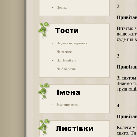
2
-
Подяка
Привітан
Вітаємо 
ваше жит
буде під
-
На день народження
-
На весілля
3
-
На Новий рік
Привітан
-
На 8 березня
Зі святом
Знаємо ті
труднощі,
-
Значення імені
4
Привітан
Колега мі
свято. Ти