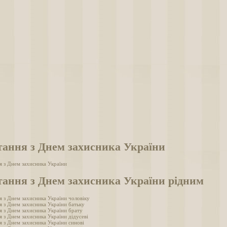
тання з Днем захисника України
я з Днем захисника України
тання з Днем захисника України рідним
я з Днем захисника України чоловіку
я з Днем захисника України батьку
я з Днем захисника України брату
я з Днем захисника України дідусеві
я з Днем захисника України синові