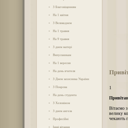
-
З Благовіщенням
-
На 1 квітня
-
З Великоднем
-
На 1 травня
-
На 9 травня
-
З днем матері
-
Випускникам
-
На 1 вересня
Привіт
-
На день вчителя
-
З Днем захисника України
-
З Покрова
1
-
На день студента
Привітан
-
З Хеловіном
Вітаємо з
-
З днем ангела
велику ко
чекають п
-
Професійні
-
Інші вітання