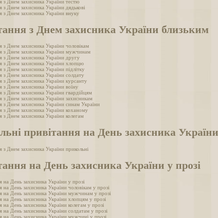
я з Днем захисника України тестю
я з Днем захисника України дядькові
я з Днем захисника України внуку
тання з Днем захисника України близьким
я з Днем захисника України чоловікам
я з Днем захисника України мужчинам
я з Днем захисника України другу
я з Днем захисника України хлопцю
я з Днем захисника України підлітку
я з Днем захисника України солдату
я з Днем захисника України курсанту
я з Днем захисника України воїну
я з Днем захисника України гвардійцям
я з Днем захисника України захисникам
я з Днем захисника України синам України
я з Днем захисника України коханому
я з Днем захисника України колегам
льні привітання на День захисника Україн
я з Днем захисника України прикольні
ання на День захисника України у прозі
я на День захисника України у прозі
я на День захисника України чоловікам у прозі
я на День захисника України мужчинам у прозі
я на День захисника України хлопцям у прозі
 на День захисника України колегам у прозі
я на День захисника України солдатам у прозі
я на День захисника України мужчині у прозі