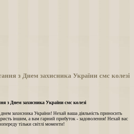
ання з Днем захисника України смс колезі
ня з Днем захисника України смс колезі
 днем захисника України! Нехай ваша діяльність приносить
ристь іншим, а вам гарний прибуток - задоволення! Нехай вас
опереду тільки світлі моменти!