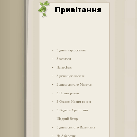
-
З днем народження
-
З ювілеєм
-
На весілля
-
З річницею весілля
-
З днем святого Миколая
-
З Новим роком
-
З Старим Новим роком
-
З Різдвом Христовим
-
Щедрий Вечір
-
З днем святого Валентина
-
На 8 березня