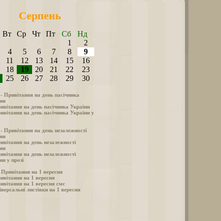
Серпень
Вт
Ср
Чт
Пт
Сб
Нд
1
2
4
5
6
7
8
9
11
12
13
14
15
16
18
19
20
21
22
23
25
26
27
28
29
30
 - Привітання на день пасічника
ни
ивітання на день пасічника України
ивітання на день пасічника України у
 - Привітання на день незалежності
ни
ивітання на день незалежності
ни
ивітання на день незалежності
ни у прозі
- Привітання на 1 вересня
ивітання на 1 вересня
ивітання на 1 вересня смс
іверсальні листівки на 1 вересня