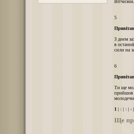
Вітчизни
5
Привітан
З днем за
в останні
сили на 
6
Привітан
Ти ще мол
прийшов у
молодечих
1
|
|
|
2
3
4
Ще при