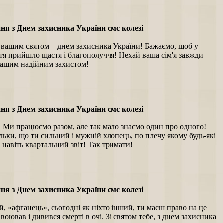
ня з Днем захисника України смс колезі
з вашим святом – днем захисника України! Бажаємо, щоб у
тя прийшло щастя і благополуччя! Нехай ваша сім'я завжди
 вашим надійним захистом!
ня з Днем захисника України смс колезі
! Ми працюємо разом, але так мало знаємо один про одного!
льки, що ти сильний і мужній хлопець, по плечу якому будь-які
 навіть квартальний звіт! Так тримати!
ня з Днем захисника України смс колезі
й, «афганець», сьогодні як ніхто інший, ти маєш право на це
 воював і дивився смерті в очі. Зі святом тебе, з днем захисника