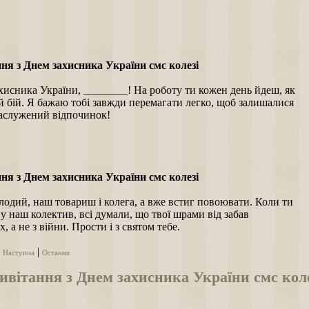
.
ня з Днем захисника України смс колезі
хисника України, ________! На роботу ти кожен день йдеш, як
й бій. Я бажаю тобі завжди перемагати легко, щоб залишалися
заслужений відпочинок!
ня з Днем захисника України смс колезі
одий, наш товариш і колега, а вже встиг повоювати. Коли ти
 наш колектив, всі думали, що твої шрами від забав
, а не з війни. Прости і з святом тебе.
|
|
Наступна
Остання
вітання з Днем захисника України смс кол