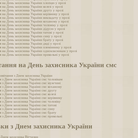
я на День захисника України хлопцю у прозі
 на День захисника України колезі у прозі
я на День захисника України другу у прозі
 на День захисника України керівнику у прозі
я на День захисника України викладачу у прозі
я на День захисника України коханому у прозі
 на День захисника України чоловіку у прозі
я на День захисника України дідусю у прозі
 на День захисника України татові у прозі
я на День захисника України сину у прозі
я на День захисника України брату у прозі
 на День захисника України дяді у прозі
я на День захисника України племіннику у прозі
я на День захисника України однокласникам у прозі
 на День захисника України прикольні у прозі
тання на День захисника України смс
ривітання з Днем захисника України
я з Днем захисника України смс чоловікам
я з Днем захисника України смс мужчині
я з Днем захисника України смс коханому
я з Днем захисника України смс другу
 з Днем захисника України смс колезі
я з Днем захисника України смс керівнику
я з Днем захисника України смс чоловіку
я з Днем захисника України смс татові
я з Днем захисника України смс сину
я з Днем захисника України смс брату
я з Днем захисника України смс прикольні
вки з Днем захисника України
з Днем захисника Вітчизни