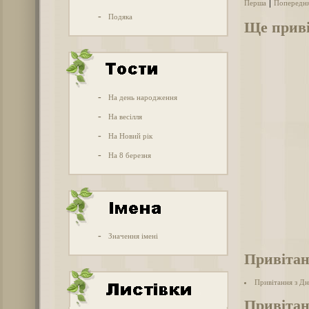
|
Перша
Попередн
-
Подяка
Ще приві
-
На день народження
-
На весілля
-
На Новий рік
-
На 8 березня
-
Значення імені
Привітан
Привітання з Дн
Привітан