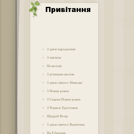
-
З днем народження
-
З ювілеєм
-
На весілля
-
З річницею весілля
-
З днем святого Миколая
-
З Новим роком
-
З Старим Новим роком
-
З Різдвом Христовим
-
Щедрий Вечір
-
З днем святого Валентина
-
На 8 березня