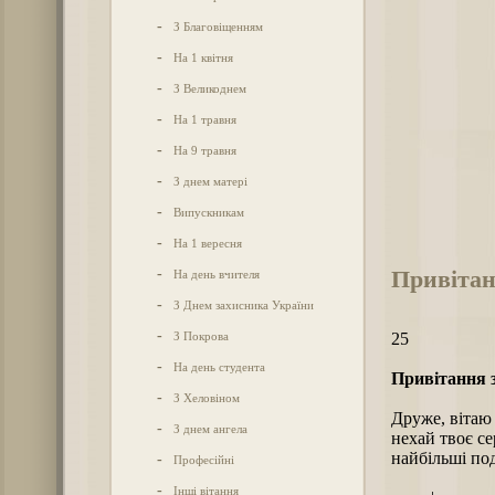
-
З Благовіщенням
-
На 1 квітня
-
З Великоднем
-
На 1 травня
-
На 9 травня
-
З днем матері
-
Випускникам
-
На 1 вересня
Привітан
-
На день вчителя
-
З Днем захисника України
-
З Покрова
25
-
На день студента
Привітання з
-
З Хеловіном
Друже, вітаю з
-
З днем ангела
нехай твоє се
найбільші по
-
Професійні
-
Інші вітання