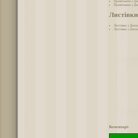
Привітання з Дн
Привітання з Дн
Листівки
Листівки з Днем
Листівки з Днем
Коментарі: