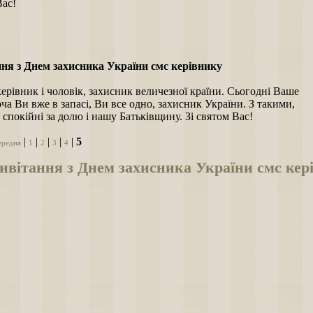
Вас!
ня з Днем захисника України смс керівнику
ерівник і чоловік, захисник величезної країни. Сьогодні Ваше
хоча Ви вже в запасі, Ви все одно, захисник України. З такими,
 спокійні за долю і нашу Батьківщину. Зі святом Вас!
|
|
|
|
|
5
ередня
1
2
3
4
ивітання з Днем захисника України смс кер