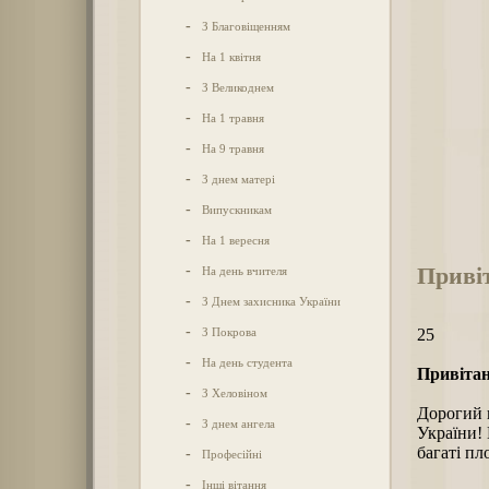
-
З Благовіщенням
-
На 1 квітня
-
З Великоднем
-
На 1 травня
-
На 9 травня
-
З днем матері
-
Випускникам
-
На 1 вересня
Приві
-
На день вчителя
-
З Днем захисника України
-
З Покрова
25
-
На день студента
Привітан
-
З Хеловіном
Дорогий 
-
З днем ангела
України! 
багаті пл
-
Професійні
-
Інші вітання