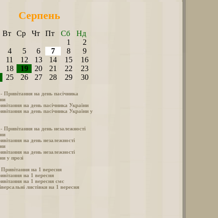
Серпень
Вт
Ср
Чт
Пт
Сб
Нд
1
2
4
5
6
7
8
9
11
12
13
14
15
16
18
19
20
21
22
23
25
26
27
28
29
30
 - Привітання на день пасічника
ни
ивітання на день пасічника України
ивітання на день пасічника України у
 - Привітання на день незалежності
ни
ивітання на день незалежності
ни
ивітання на день незалежності
ни у прозі
- Привітання на 1 вересня
ивітання на 1 вересня
ивітання на 1 вересня смс
іверсальні листівки на 1 вересня