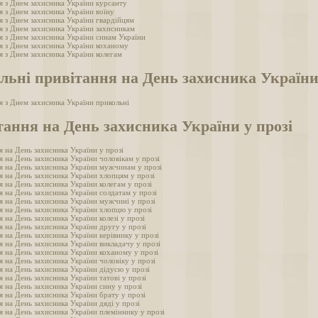
я з Днем захисника України курсанту
я з Днем захисника України воїну
я з Днем захисника України гвардійцям
я з Днем захисника України захисникам
я з Днем захисника України синам України
я з Днем захисника України коханому
я з Днем захисника України колегам
льні привітання на День захисника Україн
я з Днем захисника України прикольні
ання на День захисника України у прозі
я на День захисника України у прозі
я на День захисника України чоловікам у прозі
я на День захисника України мужчинам у прозі
я на День захисника України хлопцям у прозі
 на День захисника України колегам у прозі
я на День захисника України солдатам у прозі
я на День захисника України мужчині у прозі
я на День захисника України хлопцю у прозі
 на День захисника України колезі у прозі
я на День захисника України другу у прозі
 на День захисника України керівнику у прозі
я на День захисника України викладачу у прозі
я на День захисника України коханому у прозі
 на День захисника України чоловіку у прозі
я на День захисника України дідусю у прозі
 на День захисника України татові у прозі
я на День захисника України сину у прозі
я на День захисника України брату у прозі
 на День захисника України дяді у прозі
я на День захисника України племіннику у прозі