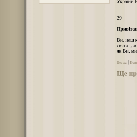
України 
29
Привітан
Ви, наш к
свято і, 
як Ви, ми
|
Перша
Поп
Ще пр