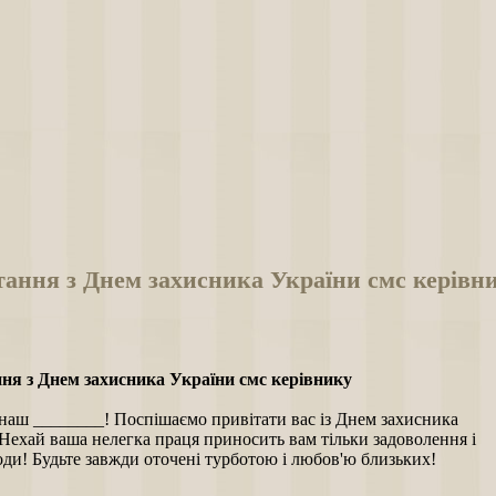
тання з Днем захисника України смс керівн
ня з Днем захисника України смс керівнику
наш ________! Поспішаємо привітати вас із Днем захисника
Нехай ваша нелегка праця приносить вам тільки задоволення і
оди! Будьте завжди оточені турботою і любов'ю близьких!