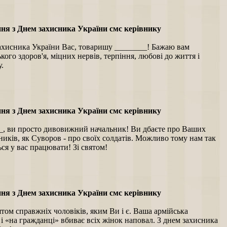
ня з Днем захисника України смс керівнику
ахисника України Вас, товаришу ________! Бажаю вам
кого здоров'я, міцних нервів, терпіння, любові до життя і
.
ня з Днем захисника України смс керівнику
_, ви просто дивовижний начальник! Ви дбаєте про Ваших
ників, як Суворов - про своїх солдатів. Можливо тому нам так
ся у вас працювати! Зі святом!
ня з Днем захисника України смс керівнику
вятом справжніх чоловіків, яким Ви і є. Ваша армійська
і «на гражданці» вбиває всіх жінок наповал. З днем захисника