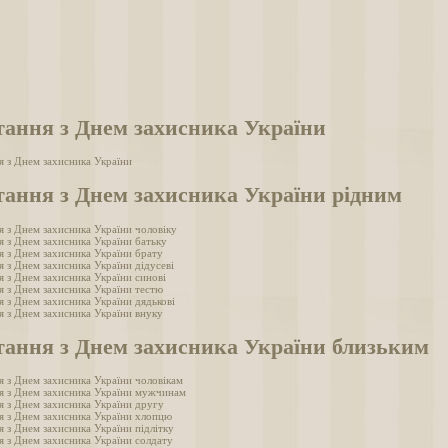
тання з Днем захисника України
я з Днем захисника України
тання з Днем захисника України рідним
я з Днем захисника України чоловіку
я з Днем захисника України батьку
я з Днем захисника України брату
я з Днем захисника України дідусеві
я з Днем захисника України синові
я з Днем захисника України тестю
я з Днем захисника України дядькові
я з Днем захисника України внуку
тання з Днем захисника України близьким
я з Днем захисника України чоловікам
я з Днем захисника України мужчинам
я з Днем захисника України другу
я з Днем захисника України хлопцю
я з Днем захисника України підлітку
я з Днем захисника України солдату