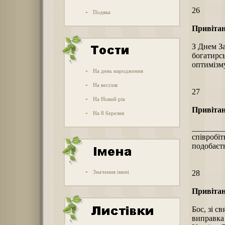
26
-
Подяка
Привітан
З Днем З
богатирсь
оптимізму
-
На день народження
-
На весілля
27
-
На Новий рік
Привітан
-
На 8 березня
________
співробіт
подобаєть
-
Значення імені
28
Привітан
Бос, зі с
виправка 