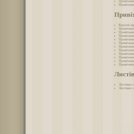
Привітанн
Привітання
Приві
Короткі п
Привітанн
Привітанн
Привітанн
Привітанн
Привітання
Привітанн
Привітанн
Привітанн
Привітанн
Привітанн
Привітанн
Листі
Листівки 
Листівки 