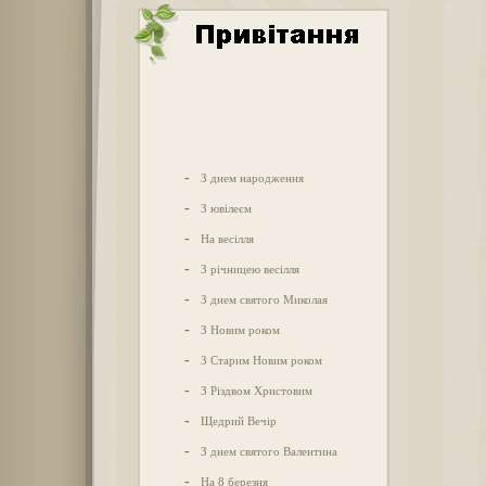
-
З днем народження
-
З ювілеєм
-
На весілля
-
З річницею весілля
-
З днем святого Миколая
-
З Новим роком
-
З Старим Новим роком
-
З Різдвом Христовим
-
Щедрий Вечір
-
З днем святого Валентина
-
На 8 березня