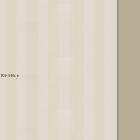
івнику