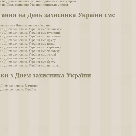
я на День захисника України однокласникам у прозі
 на День захисника України прикольні у прозі
тання на День захисника України смс
ривітання з Днем захисника України
я з Днем захисника України смс чоловікам
я з Днем захисника України смс мужчині
я з Днем захисника України смс коханому
я з Днем захисника України смс другу
 з Днем захисника України смс колезі
я з Днем захисника України смс керівнику
я з Днем захисника України смс чоловіку
я з Днем захисника України смс татові
я з Днем захисника України смс сину
я з Днем захисника України смс брату
я з Днем захисника України смс прикольні
вки з Днем захисника України
з Днем захисника Вітчизни
з Днем захисника України