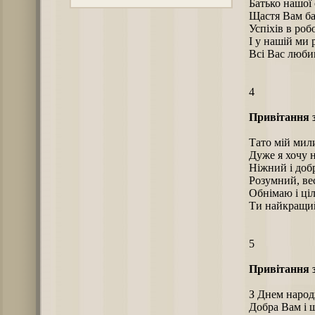
Батько нашої с
Щастя Вам ба
Успіхів в робо
І у нашій ми 
Всі Вас люби
4
Привітання 
Тато мій мил
Дуже я хочу н
Ніжний і доб
Розумний, ве
Обнімаю і ціл
Ти найкращий 
5
Привітання 
З Днем народ
Добра Вам і 