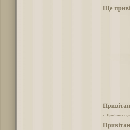
Ще приві
Привітан
Привітання з д
Привітан