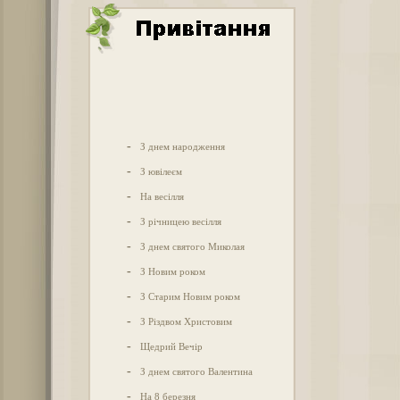
-
З днем народження
-
З ювілеєм
-
На весілля
-
З річницею весілля
-
З днем святого Миколая
-
З Новим роком
-
З Старим Новим роком
-
З Різдвом Христовим
-
Щедрий Вечір
-
З днем святого Валентина
-
На 8 березня