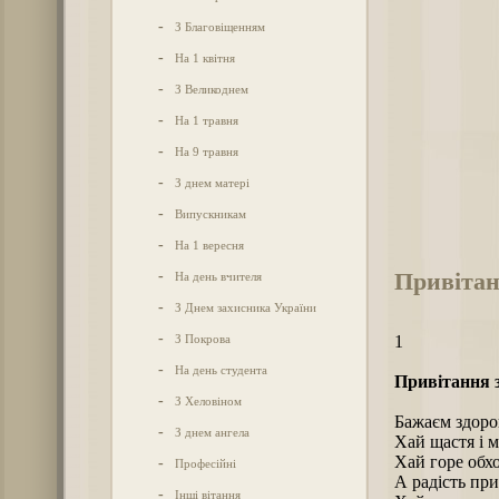
-
З Благовіщенням
-
На 1 квітня
-
З Великоднем
-
На 1 травня
-
На 9 травня
-
З днем матері
-
Випускникам
-
На 1 вересня
Привітан
-
На день вчителя
-
З Днем захисника України
-
З Покрова
1
-
На день студента
Привітання 
-
З Хеловіном
Бажаєм здоров
-
З днем ангела
Хай щастя і м
Хай горе обх
-
Професійні
А радість при
-
Інші вітання