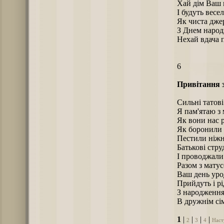
Хай дім Ваш 
І будуть весел
Як чиста дже
З Днем народ
Нехай вдача п
6
Привітання 
Сильні татові
Я пам'ятаю з 
Як вони нас 
Як боронили в
Пестили ніжн
Батькові стру
І проводжали
Разом з матус
Ваш день уро
Прийдуть і рід
З народження
В дружнім сі
1
|
|
|
|
2
3
4
Наст