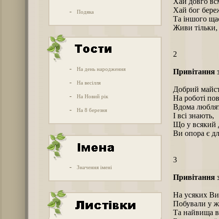
Хай довго всм
Хай бог береж
-
Подяка
Та іншого щас
Живи тільки, 
2
-
На день народження
Привітання 
-
На весілля
Добрий майст
-
На Новий рік
Hа роботі по
Вдома люблят
-
На 8 березня
І всі знають,
Що у всякий д
Ви опора є дл
3
-
Значення імені
Привітання 
Hа усяких Ви
Побували у ж
Та найвища в