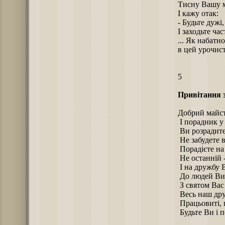
Тисну Вашу 
І кажу отак:
- Будьте дужі
І заходьте час
... Як набат
в цей урочис
5
Привітання з
Добрий майст
І порадник у 
Ви розрадите 
Не забудете в 
Порадієте на 
Не останній -
І на дружбу В
До людей Ви 
З святом Вас 
Весь наш дру
Працьовиті, 
Будьте Ви і п