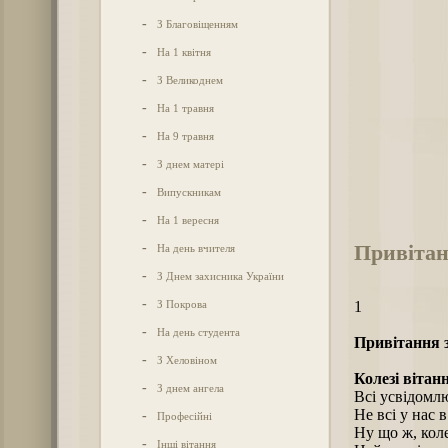
-
З Благовіщенням
-
На 1 квітня
-
З Великоднем
-
На 1 травня
-
На 9 травня
-
З днем матері
-
Випускникам
-
На 1 вересня
Привітан
-
На день вчителя
-
З Днем захисника України
-
З Покрова
1
-
На день студента
Привітання з
-
З Хеловіном
Колезі вітан
-
З днем ангела
Всі усвідомл
Не всі у нас 
-
Професійні
Ну що ж, кол
-
Інші вітання