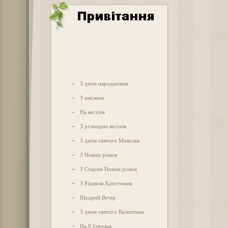
-
З днем народження
-
З ювілеєм
-
На весілля
-
З річницею весілля
-
З днем святого Миколая
-
З Новим роком
-
З Старим Новим роком
-
З Різдвом Христовим
-
Щедрий Вечір
-
З днем святого Валентина
-
На 8 березня