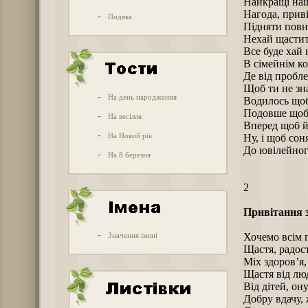
Найкращі наш
Нагода, приві
-
Подяка
Підняти повн
Нехай щастить
Все буде хай
В сімейнім кол
Де від пробле
Щоб ти не зна
-
На день народження
Водилось щоб 
Подовше щоб 
-
На весілля
Вперед щоб й
-
На Новий рік
Ну, і щоб со
До ювілейног
-
На 8 березня
2
Привітання з
-
Значення імені
Хочемо всім 
Щастя, радості
Міх здоров’я
Щастя від лю
Від дітей, ону
Добру вдачу, 