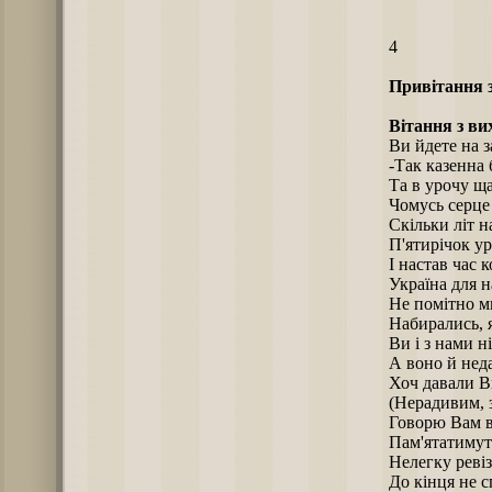
4
Привітання з
В
ітання з ви
Ви йдете на 
-Так казенна 
Та в урочу щ
Чомусь серце
Скільки літ 
П'ятирічок у
І настав час 
Україна для н
Не помітно м
Набирались, я
Ви і з нами ні
А воно й неда
Хоч давали В
(Нерадивим, з
Говорю Вам в
Пам'ятатимут
Нелегку реві
До кінця не с