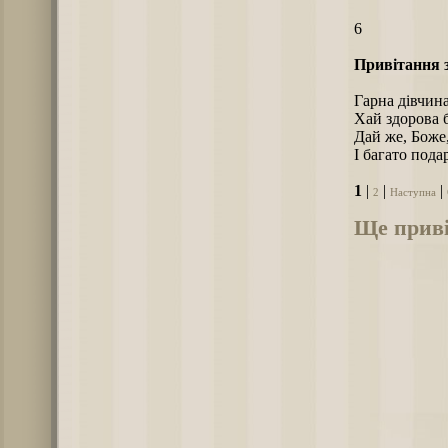
6
Привітання з
Гарна дівчина
Хай здорова б
Дай же, Боже
І багато пода
1
|
|
|
2
Наступна
Ще приві