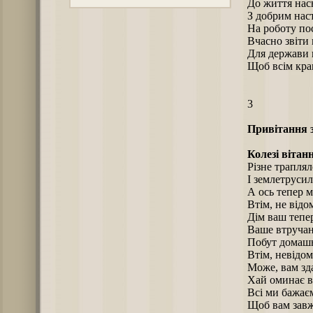
До життя нас
З добрим нас
На роботу по
Вчасно звіти 
Для держави 
Щоб всім кращ
3
Привітання з
Колезі вітан
Різне траплял
І землетрусило
А ось тепер м
Втім, не відо
Дім ваш тепе
Ваше втручан
Побут домашні
Втім, невідом
Може, вам зд
Хай оминає в
Всі ми бажає
Щоб вам завж