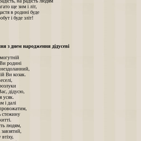
адість, на радість людям
гато ще зим і літ,
астя в родині буде
обут і буде зліт!
ня з днем народження дідусеві
 могутній
Ви родині
нездоланний,
й Ви козак.
еселі,
розлуки
ас, дідусю,
 усяк.
м і далі
провожатим,
 стежину
итті.
сть людям,
 завзятий,
 втіху,