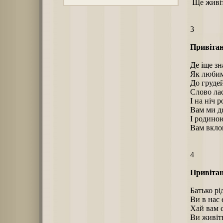
Ще живіть
3
Привітан
Де іще зн
Як любим
До грудей
Слово ла
І на ніч 
Вам ми дя
І родиною
Вам вклон
4
Привітан
Батько р
Ви в нас 
Хай вам с
Ви живіть