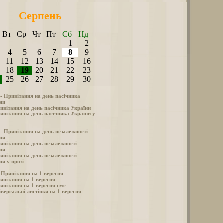
Серпень
Вт
Ср
Чт
Пт
Сб
Нд
1
2
4
5
6
7
8
9
11
12
13
14
15
16
18
19
20
21
22
23
25
26
27
28
29
30
 - Привітання на день пасічника
ни
ивітання на день пасічника України
ивітання на день пасічника України у
 - Привітання на день незалежності
ни
ивітання на день незалежності
ни
ивітання на день незалежності
ни у прозі
- Привітання на 1 вересня
ивітання на 1 вересня
ивітання на 1 вересня смс
іверсальні листівки на 1 вересня