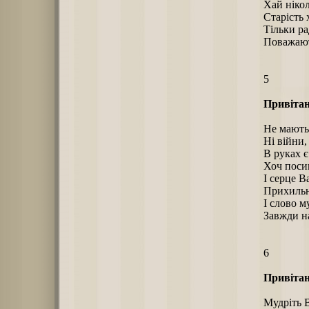
Хай нікол
Старість 
Тільки ра
Поважают
5
Привітан
Hе мають
Hі війни, 
В руках є
Хоч посив
І серце В
Прихильн
І слово м
Завжди на
6
Привітан
Мудріть 