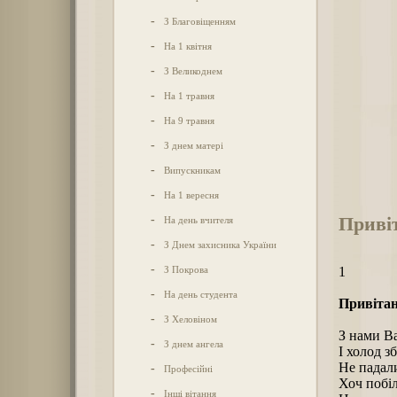
-
З Благовіщенням
-
На 1 квітня
-
З Великоднем
-
На 1 травня
-
На 9 травня
-
З днем матері
-
Випускникам
-
На 1 вересня
Привіт
-
На день вчителя
-
З Днем захисника України
-
З Покрова
1
-
На день студента
Привітан
-
З Хеловіном
З нами Ва
-
З днем ангела
І холод з
Hе падали
-
Професійні
Хоч побіл
-
Інші вітання