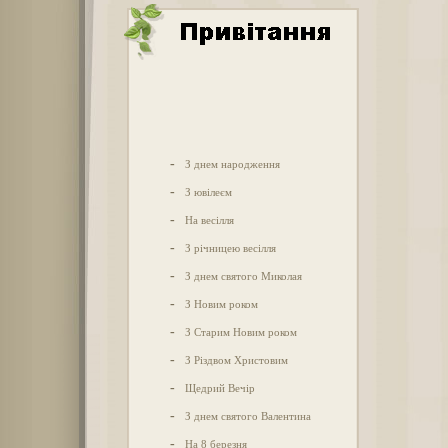
-
З днем народження
-
З ювілеєм
-
На весілля
-
З річницею весілля
-
З днем святого Миколая
-
З Новим роком
-
З Старим Новим роком
-
З Різдвом Христовим
-
Щедрий Вечір
-
З днем святого Валентина
-
На 8 березня