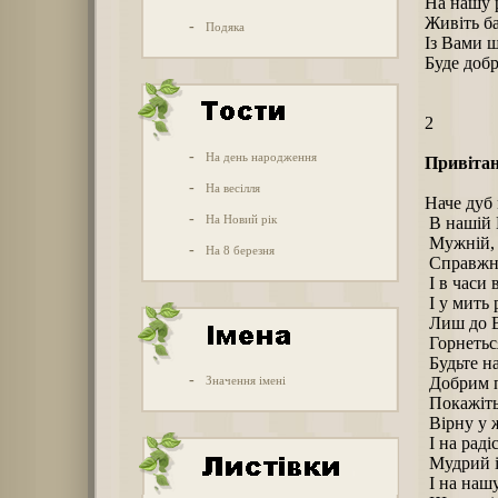
Hа нашу р
Живіть ба
-
Подяка
Із Вами щ
Буде добр
2
-
На день народження
Привітан
-
На весілля
Hаче дуб
-
На Новий рік
В нашій 
Мужній, 
-
На 8 березня
Справжні
І в часи в
І у мить 
Лиш до В
Горнеться
Будьте на
-
Значення імені
Добрим 
Покажіть
Вірну у ж
І на раді
Мудрий і
І на нашу