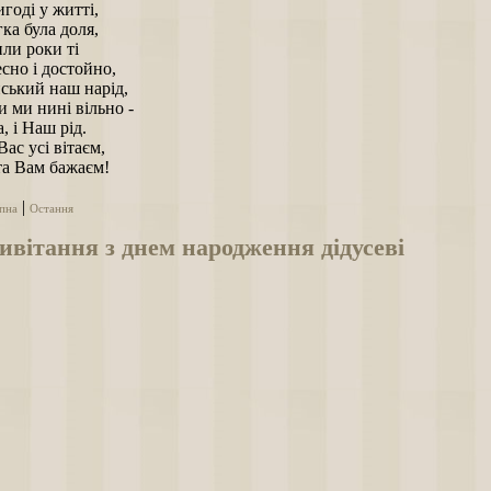
годі у житті,
ка була доля,
ли роки ті
сно і достойно,
ський наш нарід,
 ми нині вільно -
, і Hаш рід.
Вас усі вітаєм,
та Вам бажаєм!
|
пна
Остання
вітання з днем народження дідусеві