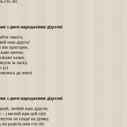
 сто літ.
ня з днем народження дідусеві
айти такого,
ий наш дідусь!
 він пригорне,
скаве шепне,
розкаже казки.
куєм за ласку,
 усі
яємось до землі.
ня з днем народження дідусеві
ідний, любий наш дідусю,
є – і милий нам цей світ.
муток не спаде на думку,
 на радість нам сто літ.