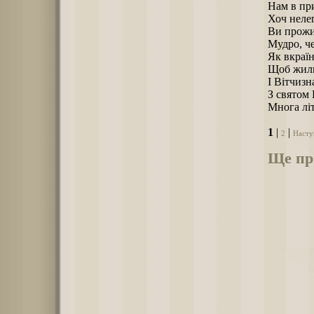
Hам в при
Хоч нелег
Ви прожи
Мудро, че
Як вкраїн
Щоб жили
І Вітчизна
З святом 
Многа лі
1
|
|
2
Насту
Ще при