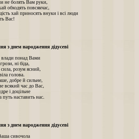
и не болять Вам руки,
хай обходять повсякчас,
дість хай приносять внуки і всі люди
ь Вас!
ня з днем народження дідусеві
 влади понад Вами
грози, ні біда,
 сила, розум ясний,
іла голова.
аше, добре й сильне,
е всякий час до Вас,
удре і доцільне
 путь наставить нас.
ня з днем народження дідусеві
Ваша сивочола