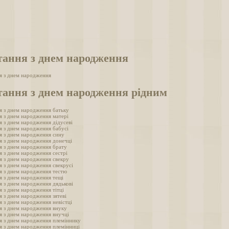
тання з днем народження
я з днем народження
тання з днем народження рідним
я з днем народження батьку
я з днем народження матері
я з днем народження дідусеві
я з днем народження бабусі
я з днем народження сину
я з днем народження донечці
я з днем народження брату
я з днем народження сестрі
я з днем народження свекру
я з днем народження свекрусі
я з днем народження тестю
я з днем народження тещі
я з днем народження дядькові
я з днем народження тітці
я з днем народження зятеві
я з днем народження невістці
я з днем народження внуку
я з днем народження внучці
я з днем народження племіннику
я з днем народження племінниці