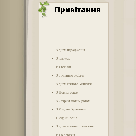
-
З днем народження
-
З ювілеєм
-
На весілля
-
З річницею весілля
-
З днем святого Миколая
-
З Новим роком
-
З Старим Новим роком
-
З Різдвом Христовим
-
Щедрий Вечір
-
З днем святого Валентина
-
На 8 березня