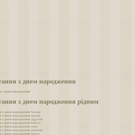
тання з днем народження
я з днем народження
тання з днем народження рідним
я з днем народження батьку
я з днем народження матері
я з днем народження дідусеві
я з днем народження бабусі
я з днем народження сину
я з днем народження донечці
я з днем народження брату