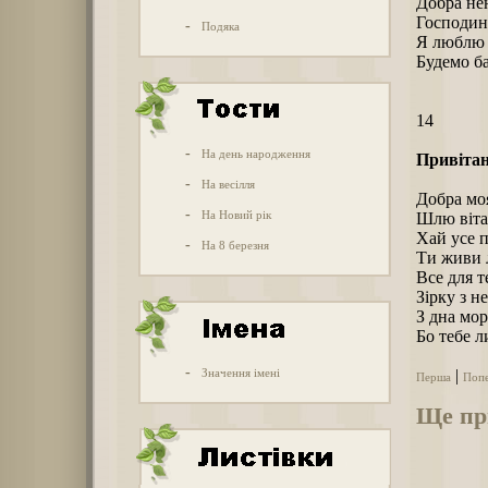
Добра нен
Господиня
-
Подяка
Я люблю 
Будемо ба
14
-
На день народження
Привітан
-
На весілля
Добра мо
-
На Новий рік
Шлю вітан
Хай усе п
-
На 8 березня
Ти живи 
Все для т
Зірку з н
З дна мор
Бо тебе 
-
Значення імені
|
Перша
Поп
Ще пр