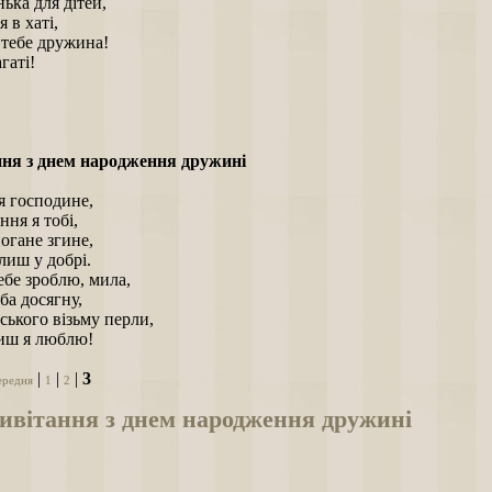
ька для дітей,
 в хаті,
тебе дружина!
гаті!
ня з днем народження дружині
я господине,
ня я тобі,
огане згине,
лиш у добрі.
ебе зроблю, мила,
еба досягну,
ського візьму перли,
лиш я люблю!
|
|
|
3
ередня
1
2
ивітання з днем народження дружині