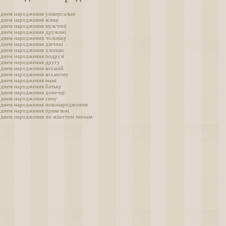
з днем народження універсальні
з днем народження жінці
з днем народження мужчині
з днем народження дружині
з днем народження чоловіку
з днем народження дівчині
з днем народження хлопцю
з днем народження подрузі
з днем народження другу
з днем народження коханій
з днем народження коханому
з днем народження мамі
з днем народження батьку
з днем народження донечці
з днем народження сину
з днем народження новонародженим
з днем народження прикольні
з днем народження по жіночим іменам