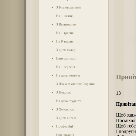
-
З Благовіщенням
-
На 1 квітня
-
З Великоднем
-
На 1 травня
-
На 9 травня
-
З днем матері
-
Випускникам
-
На 1 вересня
Приві
-
На день вчителя
-
З Днем захисника України
-
З Покрова
13
-
На день студента
Привітан
-
З Хеловіном
Щоб завж
-
З днем ангела
Посміхал
Щоб тебе
-
Професійні
І подруги
-
Інші вітання