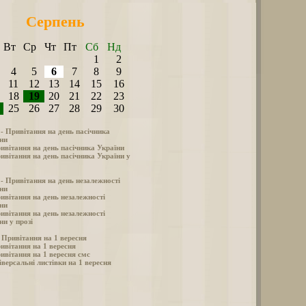
Серпень
Вт
Ср
Чт
Пт
Сб
Нд
1
2
4
5
6
7
8
9
11
12
13
14
15
16
18
19
20
21
22
23
25
26
27
28
29
30
 - Привітання на день пасічника
ни
ивітання на день пасічника України
ивітання на день пасічника України у
 - Привітання на день незалежності
ни
ивітання на день незалежності
ни
ивітання на день незалежності
ни у прозі
- Привітання на 1 вересня
ивітання на 1 вересня
ивітання на 1 вересня смс
іверсальні листівки на 1 вересня