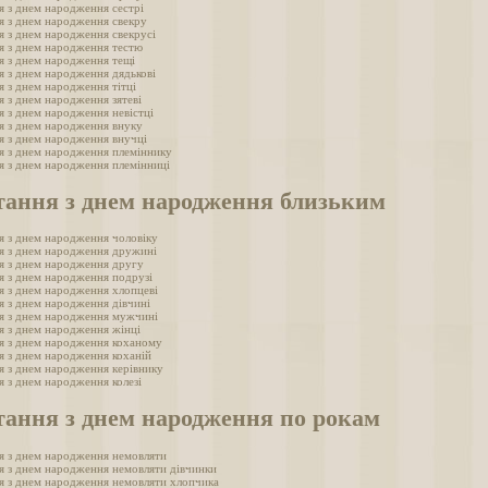
я з днем народження сестрі
я з днем народження свекру
я з днем народження свекрусі
я з днем народження тестю
я з днем народження тещі
я з днем народження дядькові
я з днем народження тітці
я з днем народження зятеві
я з днем народження невістці
я з днем народження внуку
я з днем народження внучці
я з днем народження племіннику
я з днем народження племінниці
тання з днем народження близьким
я з днем народження чоловіку
я з днем народження дружині
я з днем народження другу
я з днем народження подрузі
я з днем народження хлопцеві
я з днем народження дівчині
я з днем народження мужчині
я з днем народження жінці
я з днем народження коханому
я з днем народження коханій
я з днем народження керівнику
я з днем народження колезі
тання з днем народження по рокам
я з днем народження немовляти
я з днем народження немовляти дівчинки
я з днем народження немовляти хлопчика