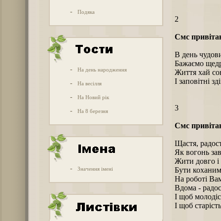
-
Подяка
2
Смс привіта
В день чудов
Бажаємо щедр
-
На день народження
Життя хай со
І заповітні зд
-
На весілля
-
На Новий рік
3
-
На 8 березня
Смс привіта
Щастя, радост
Як вогонь за
Жити довго і
-
Значення імені
Бути коханим
Hа роботі Вам
Вдома - радост
І щоб молоді
І щоб старіст