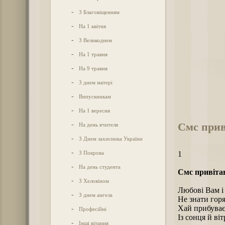
-
З Благовіщенням
-
На 1 квітня
-
З Великоднем
-
На 1 травня
-
На 9 травня
-
З днем матері
-
Випускникам
-
На 1 вересня
Смс прив
-
На день вчителя
-
З Днем захисника України
-
З Покрова
1
-
На день студента
Смс привіта
-
З Хеловіном
Любові Вам і 
-
З днем ангела
Не знати горя
Хай прибува
-
Професійні
Із сонця й віт
-
Інші вітання