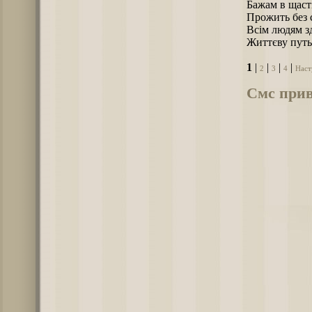
Бажам в щасті
Прожить без с
Всім людям зд
Життєву путь
1
|
|
|
|
2
3
4
Наст
Смс прив