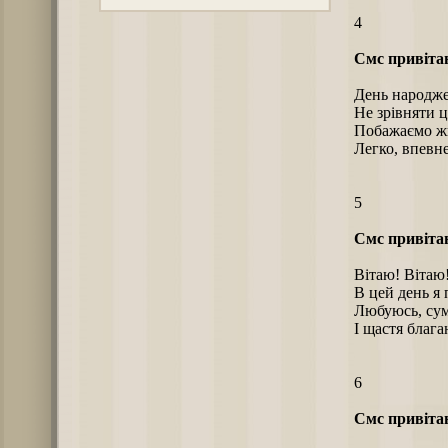
4
Смс привіта
День народже
Не зрівняти ц
Побажаємо ж
Легко, впевне
5
Смс привіта
Вітаю! Вітаю
В цей день я
Любуюсь, су
І щастя благ
6
Смс привіта