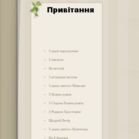
-
З днем народження
-
З ювілеєм
-
На весілля
-
З річницею весілля
-
З днем святого Миколая
-
З Новим роком
-
З Старим Новим роком
-
З Різдвом Христовим
-
Щедрий Вечір
-
З днем святого Валентина
-
На 8 березня