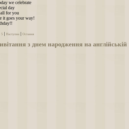
oday we celebrate
cial day
all for you
e it goes your way!
thday!!
|
|
|
5
Наступна
Остання
вітання з днем народження на англійській 