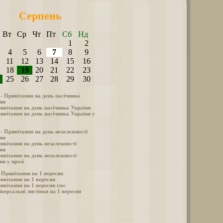
Серпень
Вт
Ср
Чт
Пт
Сб
Нд
1
2
4
5
6
7
8
9
11
12
13
14
15
16
18
19
20
21
22
23
25
26
27
28
29
30
 - Привітання на день пасічника
ни
ивітання на день пасічника України
ивітання на день пасічника України у
 - Привітання на день незалежності
ни
ивітання на день незалежності
ни
ивітання на день незалежності
ни у прозі
- Привітання на 1 вересня
ивітання на 1 вересня
ивітання на 1 вересня смс
іверсальні листівки на 1 вересня