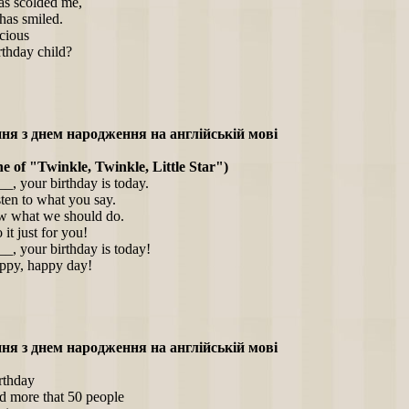
s scolded me,
has smiled.
icious
rthday child?
ня з днем народження на англійській мові
ne of "Twinkle, Twinkle, Little Star")
, your birthday is today.
sten to what you say.
ow what we should do.
it just for you!
, your birthday is today!
ppy, happy day!
ня з днем народження на англійській мові
irthday
d more that 50 people