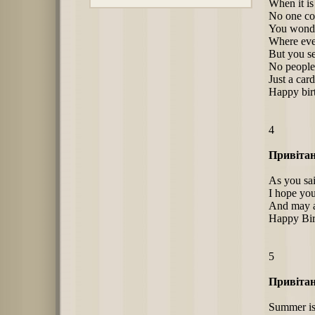
When it is
No one c
You wonde
Where eve
But you s
No people,
Just a card
Happy bir
4
Привітан
As you sai
I hope you
And may al
Happy Bir
5
Привітан
Summer is