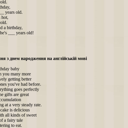
cold.
thday,
_ years old.
 hot,
cold.
 a birthday,
he's ___ years old!
ня з днем народження на англійській мові
thday baby
h you many more
ely getting better
nes you've had before.
rything goes perfectly
e gifts are great
accumulation
ng at a very steady rate.
 cake is delicious
h all kinds of sweet
f a fairy tale
ring to eat.