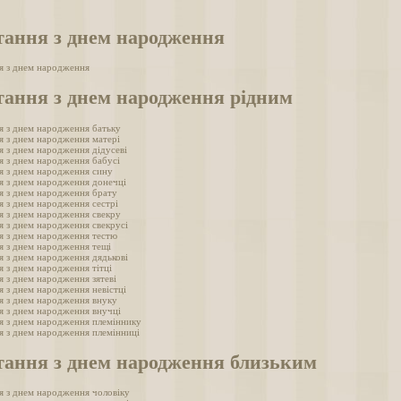
тання з днем народження
я з днем народження
тання з днем народження рідним
я з днем народження батьку
я з днем народження матері
я з днем народження дідусеві
я з днем народження бабусі
я з днем народження сину
я з днем народження донечці
я з днем народження брату
я з днем народження сестрі
я з днем народження свекру
я з днем народження свекрусі
я з днем народження тестю
я з днем народження тещі
я з днем народження дядькові
я з днем народження тітці
я з днем народження зятеві
я з днем народження невістці
я з днем народження внуку
я з днем народження внучці
я з днем народження племіннику
я з днем народження племінниці
тання з днем народження близьким
я з днем народження чоловіку