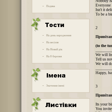
Nobody ha
Everyone 
-
Подяка
Isn't it del
To be a bi
2
-
На день народження
Привітан
-
На весілля
(to the tu
-
На Новий рік
__________
We will li
-
На 8 березня
Tell us n
We will do 
__________
Happy, ha
-
Значення імені
3
Привітан
Its your b
You invite