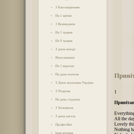
-
З Благовіщенням
-
На 1 квітня
-
З Великоднем
-
На 1 травня
-
На 9 травня
-
З днем матері
-
Випускникам
-
На 1 вересня
Привіт
-
На день вчителя
-
З Днем захисника України
-
З Покрова
1
-
На день студента
Привітан
-
З Хеловіном
Everything
-
З днем ангела
All the da
Lovely th
-
Професійні
Nothing h
-
Інші вітання