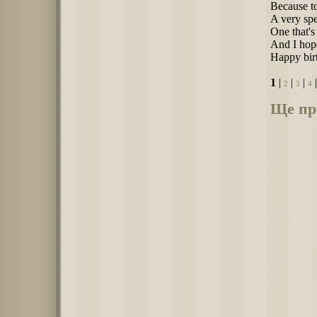
Because t
A very spe
One that's 
And I hop
Happy bir
1
|
|
|
2
3
4
Ще при