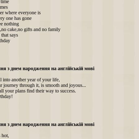
 time
omes
r where everyone is
ry one has gone
ee nothing
no cake,no gifts and no family
 that says
thday
ня з днем народження на англійській мові
l into another year of your life,
r journey through it, is smooth and joyous...
l your plans find their way to success.
thday!
ня з днем народження на англійській мові
 hot,