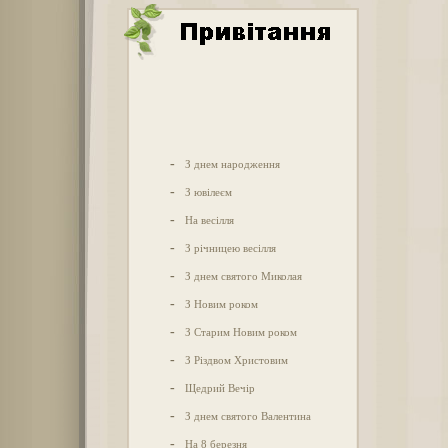
-
З днем народження
-
З ювілеєм
-
На весілля
-
З річницею весілля
-
З днем святого Миколая
-
З Новим роком
-
З Старим Новим роком
-
З Різдвом Христовим
-
Щедрий Вечір
-
З днем святого Валентина
-
На 8 березня