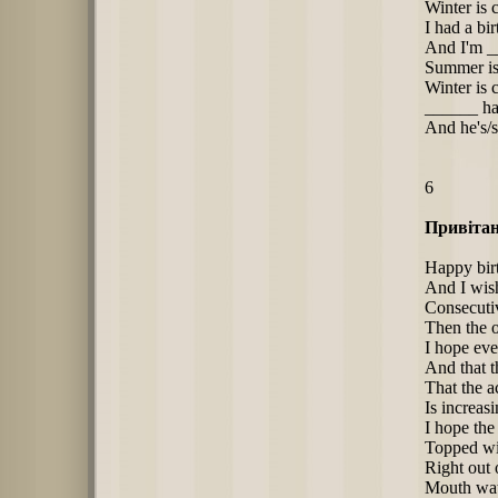
Winter is 
I had a bir
And I'm __
Summer is
Winter is 
______ had
And he's/s
6
Привітан
Happy bir
And I wis
Consecutiv
Then the o
I hope eve
And that th
That the 
Is increasi
I hope the
Topped wit
Right out o
Mouth wate