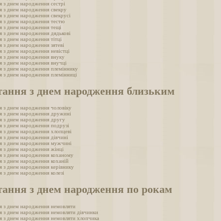
я з днем народження сестрі
я з днем народження свекру
я з днем народження свекрусі
я з днем народження тестю
я з днем народження тещі
я з днем народження дядькові
я з днем народження тітці
я з днем народження зятеві
я з днем народження невістці
я з днем народження внуку
я з днем народження внучці
я з днем народження племіннику
я з днем народження племінниці
тання з днем народження близьким
я з днем народження чоловіку
я з днем народження дружині
я з днем народження другу
я з днем народження подрузі
я з днем народження хлопцеві
я з днем народження дівчині
я з днем народження мужчині
я з днем народження жінці
я з днем народження коханому
я з днем народження коханій
я з днем народження керівнику
я з днем народження колезі
тання з днем народження по рокам
я з днем народження немовляти
я з днем народження немовляти дівчинки
я з днем народження немовляти хлопчика