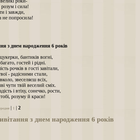
великі роки-
 розум і сила!
ти і завжди,
 не попросила!
ня з днем народження 6 років
цукерки, бантиків вогні,
багато, гостей і рідні.
ість рочків в гості завітали,
вої - радісними стали,
вколо, звеселяєш всіх,
ві чути твій веселий сміх.
дість і втіху, сонечко, рости,
тобі, розуму й краси!
|
|
2
ередня
1
ивітання з днем народження 6 років