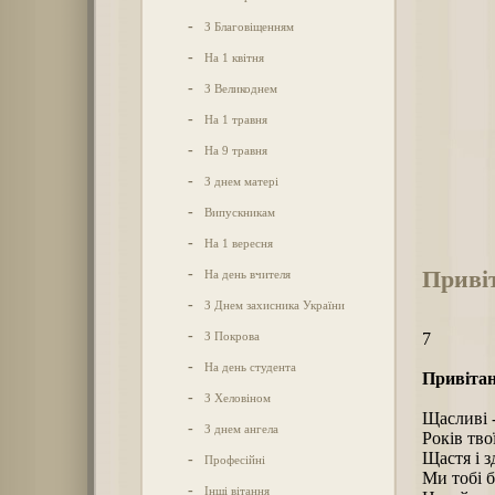
-
З Благовіщенням
-
На 1 квітня
-
З Великоднем
-
На 1 травня
-
На 9 травня
-
З днем матері
-
Випускникам
-
На 1 вересня
Привіт
-
На день вчителя
-
З Днем захисника України
-
З Покрова
7
-
На день студента
Привітан
-
З Хеловіном
Щасливі -
-
З днем ангела
Років тво
Щастя і з
-
Професійні
Ми тобі 
-
Інші вітання