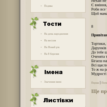
Нехай не 
Є вміння,
-
Подяка
Роби все 
Щоб мама
8
-
На день народження
Привітан
-
На весілля
Тортики, 
-
На Новий рік
Дарунків 
До тебе ш
-
На 8 березня
Оченята т
Бігаєш на
Всі щасли
То ж на ра
Мудрості 
-
Значення імені
|
Перша
Поп
Ще пр