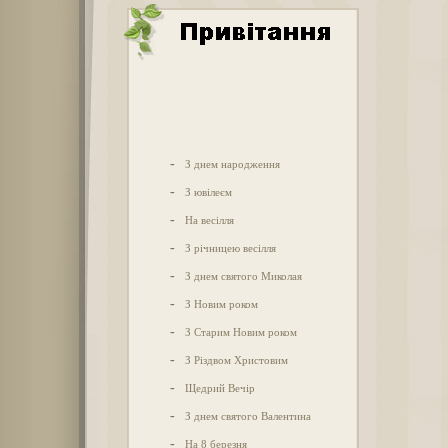
-
З днем народження
-
З ювілеєм
-
На весілля
-
З річницею весілля
-
З днем святого Миколая
-
З Новим роком
-
З Старим Новим роком
-
З Різдвом Христовим
-
Щедрий Вечір
-
З днем святого Валентина
-
На 8 березня