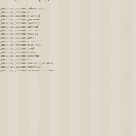
з днем народження універсальні
з днем народження жінці
з днем народження мужчині
з днем народження дружині
з днем народження чоловіку
з днем народження дівчині
з днем народження хлопцю
з днем народження подрузі
з днем народження другу
з днем народження коханій
з днем народження коханому
з днем народження мамі
з днем народження батьку
з днем народження донечці
з днем народження сину
з днем народження новонародженим
з днем народження прикольні
з днем народження по жіночим іменам