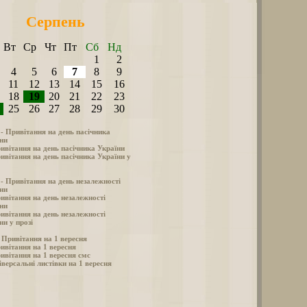
Серпень
Вт
Ср
Чт
Пт
Сб
Нд
1
2
4
5
6
7
8
9
11
12
13
14
15
16
18
19
20
21
22
23
25
26
27
28
29
30
 - Привітання на день пасічника
ни
ивітання на день пасічника України
ивітання на день пасічника України у
 - Привітання на день незалежності
ни
ивітання на день незалежності
ни
ивітання на день незалежності
ни у прозі
- Привітання на 1 вересня
ивітання на 1 вересня
ивітання на 1 вересня смс
іверсальні листівки на 1 вересня