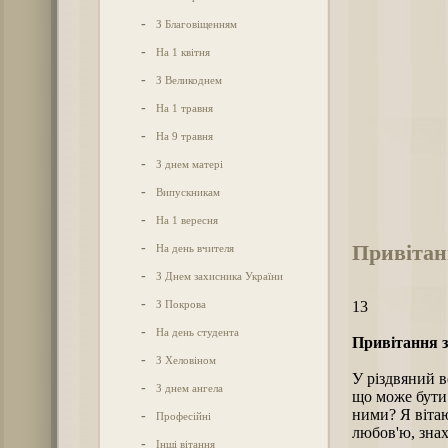
-
З Благовіщенням
-
На 1 квітня
-
З Великоднем
-
На 1 травня
-
На 9 травня
-
З днем матері
-
Випускникам
-
На 1 вересня
Привітан
-
На день вчителя
-
З Днем захисника України
-
З Покрова
13
-
На день студента
Привітання з
-
З Хеловіном
У різдвяний в
-
З днем ангела
що може бути 
ними? Я вітаю
-
Професійні
любов'ю, знах
-
Інші вітання