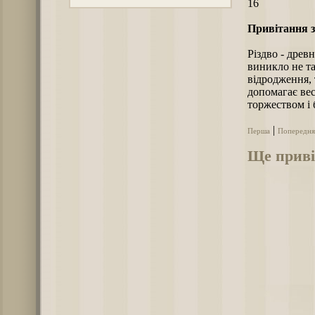
16
Привітання з
Різдво - древ
виникло не та
відродження, т
допомагає вес
торжеством і
|
Перша
Попередня
Ще приві