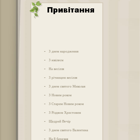
-
З днем народження
-
З ювілеєм
-
На весілля
-
З річницею весілля
-
З днем святого Миколая
-
З Новим роком
-
З Старим Новим роком
-
З Різдвом Христовим
-
Щедрий Вечір
-
З днем святого Валентина
-
На 8 березня