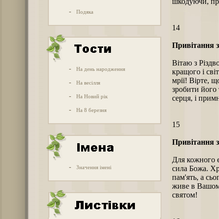
шкодуючи, пр
-
Подяка
14
Привітання з
Вітаю з Різдв
-
На день народження
кращого і сві
мрії! Вірте, 
-
На весілля
зробити його 
-
На Новий рік
серця, і прим
-
На 8 березня
15
Привітання з
Для кожного є
-
Значення імені
сила Божа. Хр
пам'ять, а сь
живе в Вашому
святом!