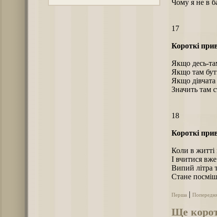
Чому я не в б
17
Короткі прив
Якщо десь-там
Якщо там бут
Якщо дівчата
Значить там с
18
Короткі прив
Коли в житті 
І вчитися вж
Випий літра 
Стане посміш
|
Перша
Попередн
Ще корот