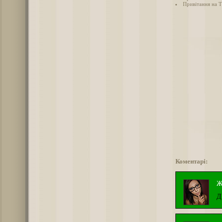
Привітання на Т
Коментарі:
Ж
Д