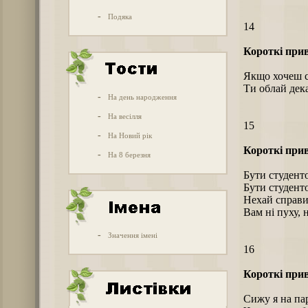
-
Подяка
14
Короткі прив
Якщо хочеш с
Ти облай дек
-
На день народження
-
На весілля
15
-
На Новий рік
Короткі прив
-
На 8 березня
Бути студенто
Бути студенто
Нехай справи
Вам ні пуху, н
-
Значення імені
16
Короткі прив
Сижу я на па