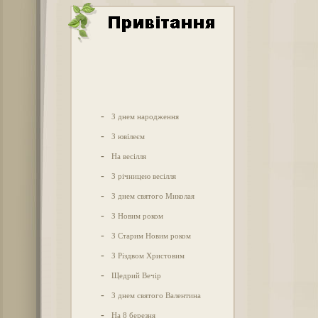
-
З днем народження
-
З ювілеєм
-
На весілля
-
З річницею весілля
-
З днем святого Миколая
-
З Новим роком
-
З Старим Новим роком
-
З Різдвом Христовим
-
Щедрий Вечір
-
З днем святого Валентина
-
На 8 березня