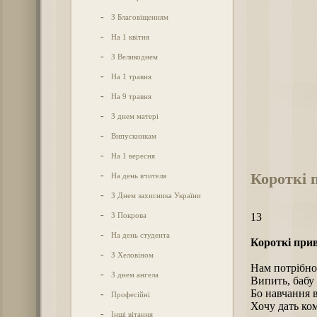
-
З Благовіщенням
-
На 1 квітня
-
З Великоднем
-
На 1 травня
-
На 9 травня
-
З днем матері
-
Випускникам
-
На 1 вересня
Короткі 
-
На день вчителя
-
З Днем захисника України
-
З Покрова
13
-
На день студента
Короткі прив
-
З Хеловіном
Нам потрібно 
-
З днем ангела
Випить, бабу 
Бо навчання 
-
Професійні
Хочу дать ком
-
Інші вітання