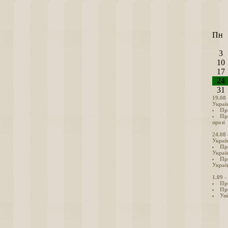
Пн
3
10
17
24
31
19.08
Украї
Пр
Пр
прозі
24.08
Украї
Пр
Украї
Пр
Україн
1.09 
Пр
Пр
Уні