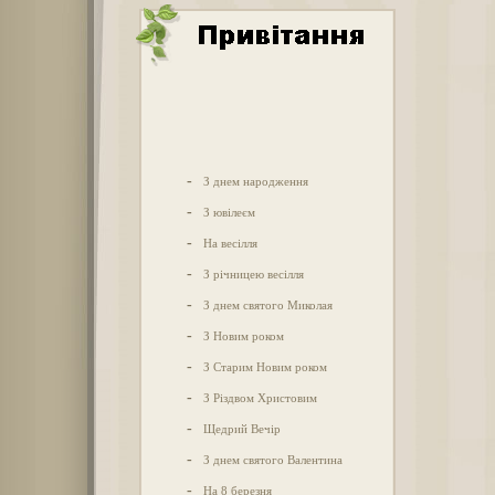
-
З днем народження
-
З ювілеєм
-
На весілля
-
З річницею весілля
-
З днем святого Миколая
-
З Новим роком
-
З Старим Новим роком
-
З Різдвом Христовим
-
Щедрий Вечір
-
З днем святого Валентина
-
На 8 березня