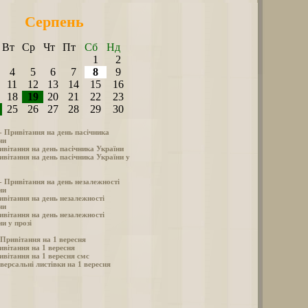
Серпень
Вт
Ср
Чт
Пт
Сб
Нд
1
2
4
5
6
7
8
9
11
12
13
14
15
16
18
19
20
21
22
23
25
26
27
28
29
30
 - Привітання на день пасічника
ни
ивітання на день пасічника України
ивітання на день пасічника України у
 - Привітання на день незалежності
ни
ивітання на день незалежності
ни
ивітання на день незалежності
и у прозі
- Привітання на 1 вересня
ивітання на 1 вересня
ивітання на 1 вересня смс
версальні листівки на 1 вересня