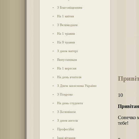
-
З Благовіщенням
-
На 1 квітня
-
З Великоднем
-
На 1 травня
-
На 9 травня
-
З днем матері
-
Випускникам
-
На 1 вересня
Привіт
-
На день вчителя
-
З Днем захисника України
-
З Покрова
10
-
На день студента
Привітан
-
З Хеловіном
Сонечко м
-
З днем ангела
тебе!
-
Професійні
-
Інші вітання