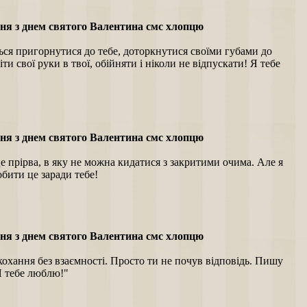
ня з днем святого Валентина смс хлопцю
ься пригорнутися до тебе, доторкнутися своїми губами до
ріти свої руки в твої, обійняти і ніколи не відпускати! Я тебе
ня з днем святого Валентина смс хлопцю
е прірва, в яку не можна кидатися з закритими очима. Але я
обити це заради тебе!
ня з днем святого Валентина смс хлопцю
кохання без взаємності. Просто ти не почув відповідь. Пишу
Я тебе люблю!"