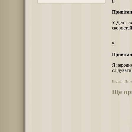
6
Привітан
У День св
скористай
5
Привітан
Я народил
слідувати
|
Перша
Попе
Ще при