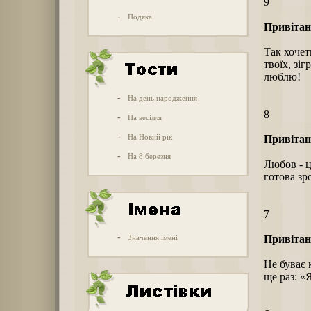
9
-
Подяка
Привітан
Так хочет
твоїх, зіг
люблю!
-
На день народження
8
-
На весілля
-
На Новий рік
Привітан
-
На 8 березня
Любов - ц
готова зр
7
-
Значення імені
Привітан
Не буває 
ще раз: «