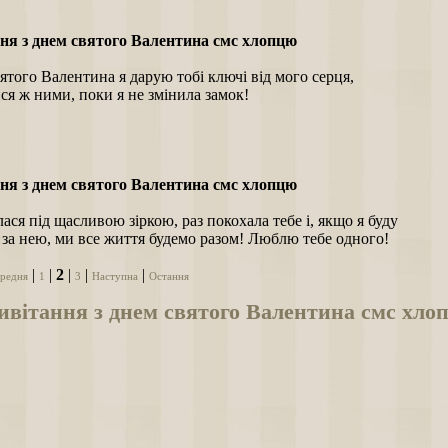
ня з днем святого Валентина смс хлопцю
ятого Валентина я дарую тобі ключі від мого серця,
ся ж ними, поки я не змінила замок!
ня з днем святого Валентина смс хлопцю
ася під щасливою зіркою, раз покохала тебе і, якщо я буду
 за нею, ми все життя будемо разом! Люблю тебе одного!
|
|
2
|
|
|
редня
1
3
Наступна
Остання
вітання з днем святого Валентина смс хло