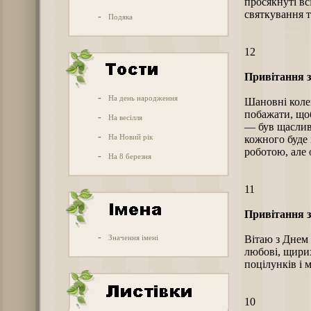
просякнуті вс
святкування т
-
Подяка
12
Привітання з
-
На день народження
Шановні колег
побажати, щоб
-
На весілля
— був щасливи
-
На Новий рік
кожного буде 
роботою, але 
-
На 8 березня
11
Привітання з
-
Значення імені
Вітаю з Днем 
любові, щирих
поцілунків і 
10