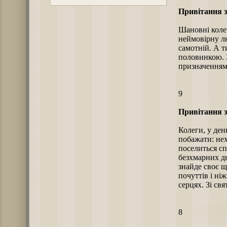
Привітання з
Шановні коле
неймовірну л
самотній. А т
половинкою. З
призначенням 
9
Привітання з
Колеги, у ден
побажати: нех
поселиться сп
безхмарних дн
знайде своє щ
почуттів і ні
серцях. Зі свя
8