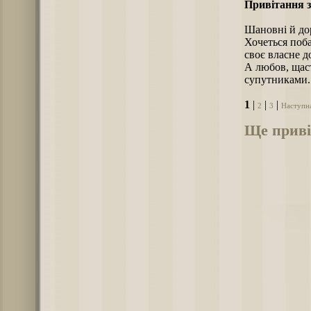
Привітання з
Шановні й дор
Хочеться поба
своє власне д
А любов, щас
супутниками.
1
|
|
|
2
3
Наступн
Ще приві