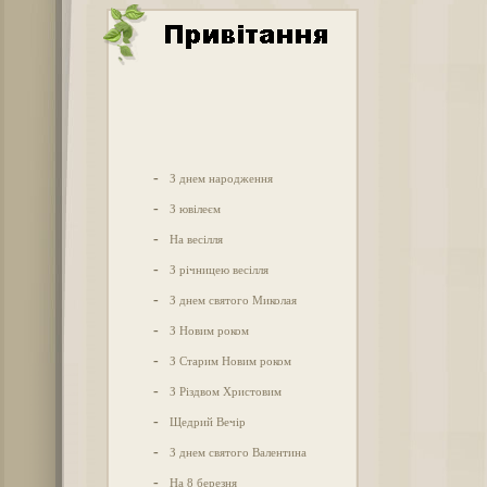
-
З днем народження
-
З ювілеєм
-
На весілля
-
З річницею весілля
-
З днем святого Миколая
-
З Новим роком
-
З Старим Новим роком
-
З Різдвом Христовим
-
Щедрий Вечір
-
З днем святого Валентина
-
На 8 березня