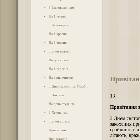
-
З Благовіщенням
-
На 1 квітня
-
З Великоднем
-
На 1 травня
-
На 9 травня
-
З днем матері
-
Випускникам
-
На 1 вересня
Привітан
-
На день вчителя
-
З Днем захисника України
-
З Покрова
13
-
На день студента
Привітання з
-
З Хеловіном
З Днем святог
-
З днем ангела
закоханих при
грайливість п
-
Професійні
літають, враж
-
Інші вітання