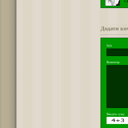
Г
Додати ко
Ім'я
Коментар
Введіть суму