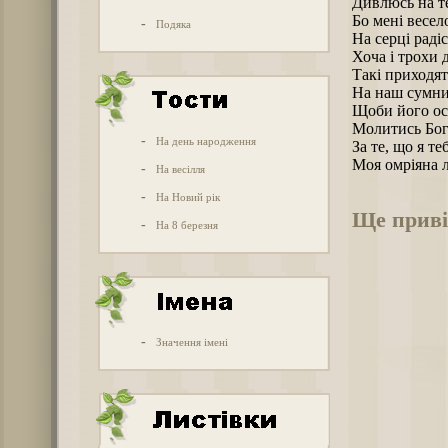
Дивлюсь на те
Бо мені весел
-
Подяка
На серці раді
Хоча і трохи 
Такі приходять
На наш сумни
Щоби його ос
Молитись Богу
-
На день народження
За те, що я те
Моя омріяна 
-
На весілля
-
На Новий рік
Ще приві
-
На 8 березня
-
Значення імені