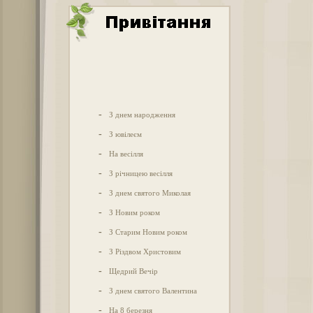
-
З днем народження
-
З ювілеєм
-
На весілля
-
З річницею весілля
-
З днем святого Миколая
-
З Новим роком
-
З Старим Новим роком
-
З Різдвом Христовим
-
Щедрий Вечір
-
З днем святого Валентина
-
На 8 березня