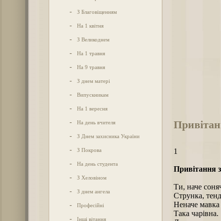
-
З Благовіщенням
-
На 1 квітня
-
З Великоднем
-
На 1 травня
-
На 9 травня
-
З днем матері
-
Випускникам
-
На 1 вересня
Привітан
-
На день вчителя
-
З Днем захисника України
-
З Покрова
1
-
На день студента
Привітання з
-
З Хеловіном
Ти, наче соня
-
З днем ангела
Струнка, тенді
Неначе мавка 
-
Професійні
Така чарівна.
-
Інші вітання