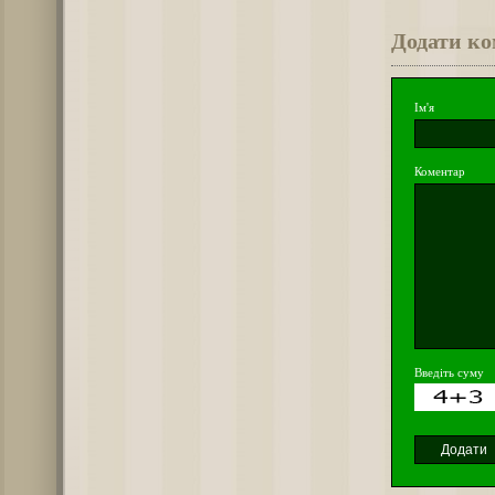
Додати к
Ім'я
Коментар
Введіть суму