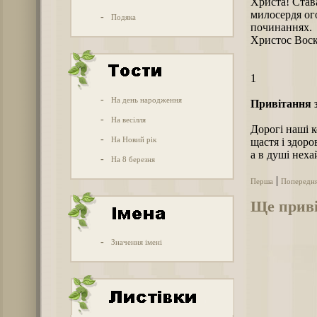
Христа! Става
милосердя ого
-
Подяка
починаннях.
Христос Воск
1
-
На день народження
Привітання з
-
На весілля
Дорогі наші к
-
На Новий рік
щастя і здоро
а в душі неха
-
На 8 березня
|
Перша
Попередн
Ще приві
-
Значення імені