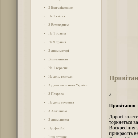
-
З Благовіщенням
-
На 1 квітня
-
З Великоднем
-
На 1 травня
-
На 9 травня
-
З днем матері
-
Випускникам
-
На 1 вересня
Привітан
-
На день вчителя
-
З Днем захисника України
-
З Покрова
2
-
На день студента
Привітання з
-
З Хеловіном
Дорогі колеги
-
З днем ангела
торкнеться в
Воскресіння з
-
Професійні
прикрасять в
-
Інші вітання