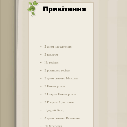
-
З днем народження
-
З ювілеєм
-
На весілля
-
З річницею весілля
-
З днем святого Миколая
-
З Новим роком
-
З Старим Новим роком
-
З Різдвом Христовим
-
Щедрий Вечір
-
З днем святого Валентина
-
На 8 березня