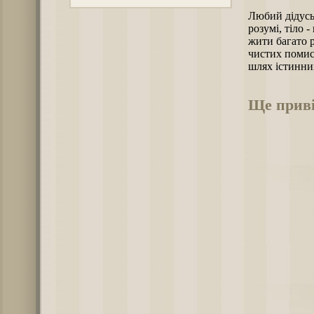
Любий дідусь.
розумі, тіло 
жити багато р
чистих помисл
шлях істинний
Ще приві