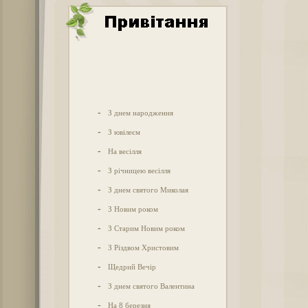
-
З днем народження
-
З ювілеєм
-
На весілля
-
З річницею весілля
-
З днем святого Миколая
-
З Новим роком
-
З Старим Новим роком
-
З Різдвом Христовим
-
Щедрий Вечір
-
З днем святого Валентина
-
На 8 березня