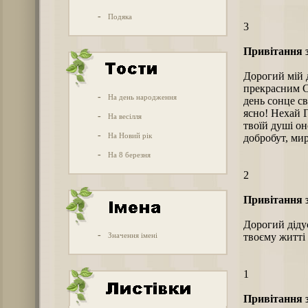
-
Подяка
3
Привітання з
Дорогий мій д
прекрасним С
-
На день народження
день сонце св
ясно! Нехай Г
-
На весілля
твоїй душі он
-
На Новий рік
добробут, мир
-
На 8 березня
2
Привітання з
Дорогий дідус
-
Значення імені
твоєму житті 
1
Привітання з