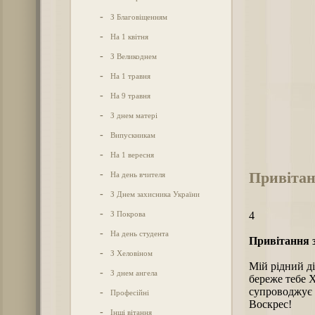
-
З Благовіщенням
-
На 1 квітня
-
З Великоднем
-
На 1 травня
-
На 9 травня
-
З днем матері
-
Випускникам
-
На 1 вересня
Привітан
-
На день вчителя
-
З Днем захисника України
-
З Покрова
4
-
На день студента
Привітання з
-
З Хеловіном
Мій рідний ді
-
З днем ангела
береже тебе Х
супроводжує з
-
Професійні
Воскрес!
-
Інші вітання