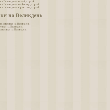
 з Великоднем колезі у прозі
 з Великоднем керівнику у прозі
я з Великоднем віруючим у прозі
вки на Великдень
ні листівки на Великдень
стівки на Великдень
 листівки на Великдень