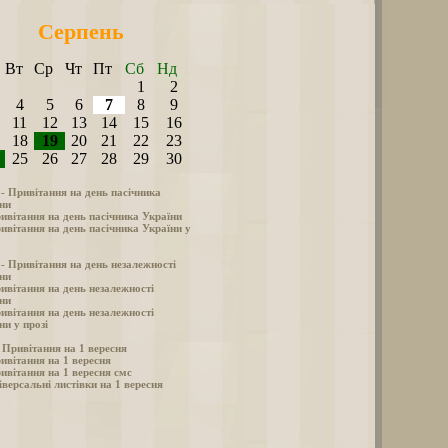
Серпень
Вт
Ср
Чт
Пт
Сб
Нд
1
2
4
5
6
7
8
9
11
12
13
14
15
16
18
19
20
21
22
23
25
26
27
28
29
30
 - Привітання на день пасічника
ни
ивітання на день пасічника України
ивітання на день пасічника України у
 - Привітання на день незалежності
ни
ивітання на день незалежності
ни
ивітання на день незалежності
ни у прозі
- Привітання на 1 вересня
ивітання на 1 вересня
ивітання на 1 вересня смс
іверсальні листівки на 1 вересня