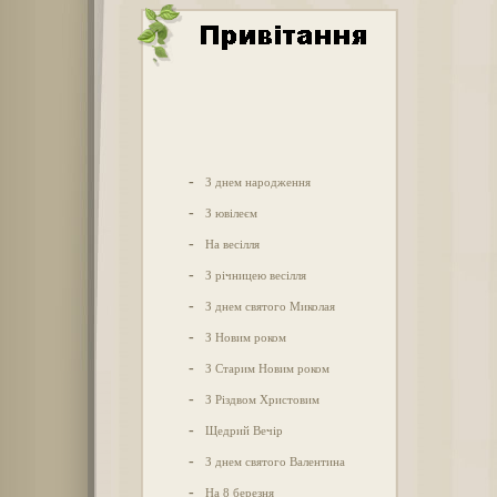
-
З днем народження
-
З ювілеєм
-
На весілля
-
З річницею весілля
-
З днем святого Миколая
-
З Новим роком
-
З Старим Новим роком
-
З Різдвом Христовим
-
Щедрий Вечір
-
З днем святого Валентина
-
На 8 березня