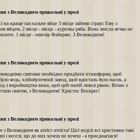
ня з Великоднем прикольні у прозі
і на краще пасхальне яйце 3 місце зайняв страус Ему з
м яйцем, 2 місце - місце - курочка ряба. Вона знесла яєчко не
 золоте. 1 місце - ювелір Фаберже. З Великоднем!
ня з Великоднем прикольні у прозі
ликодніми святами необхідно придбати птахоферму, щоб
було яєць, хлібобулочний завод, щоб вдосталь було пасок, а
од з виробництва вина, щоб цей напій лився рікою. Вітаю з
ітлим святом, з Великоднем! Христос Воскрес!
ня з Великоднем прикольні у прозі
е з Великоднем як атеїст атеїста! Цієї неділі всі християни такі
і і веселі, що до них хочеш не хочеш - а приєднаєшся!