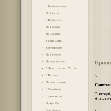
-
З Благовіщенням
-
На 1 квітня
-
З Великоднем
-
На 1 травня
-
На 9 травня
-
З днем матері
-
Випускникам
-
На 1 вересня
Привіт
-
На день вчителя
-
З Днем захисника України
-
З Покрова
6
-
На день студента
Привітан
-
З Хеловіном
Сьогодні,
-
З днем ангела
Але це не
-
Професійні
-
Інші вітання