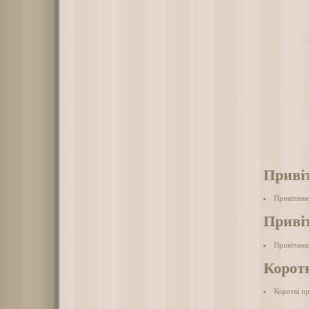
Приві
Привітанн
Приві
Привітанн
Корот
Короткі п