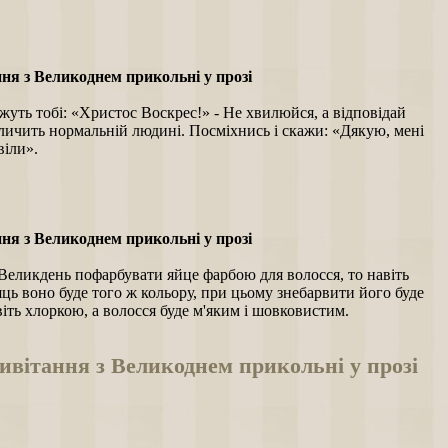
ня з Великоднем прикольні у прозі
уть тобі: «Христос Воскрес!» - Не хвилюйся, а відповідай
 личить нормальній людині. Посміхнись і скажи: «Дякую, мені
віли».
ня з Великоднем прикольні у прозі
Великдень пофарбувати яйце фарбою для волосся, то навіть
яць воно буде того ж кольору, при цьому знебарвити його буде
іть хлоркою, а волосся буде м'яким і шовковистим.
вітання з Великоднем прикольні у прозі