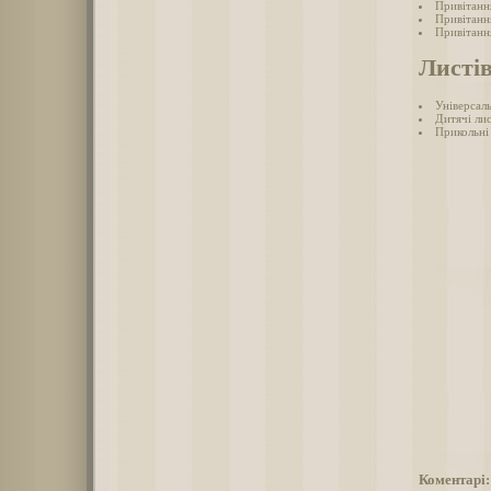
Привітання
Привітання
Привітанн
Листі
Універсаль
Дитячі ли
Прикольні
Коментарі: