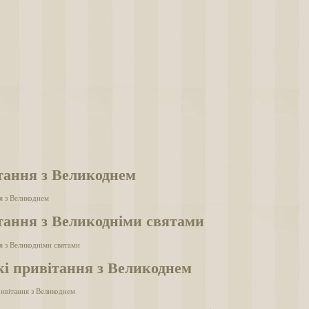
тання з Великоднем
я з Великоднем
тання з Великодніми святами
я з Великодніми святами
кі привітання з Великоднем
ривітання з Великоднем