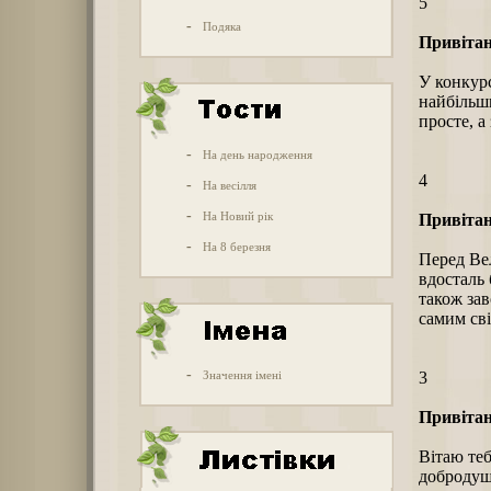
5
-
Подяка
Привітан
У конкурс
найбільши
просте, а
-
На день народження
4
-
На весілля
-
На Новий рік
Привітан
-
На 8 березня
Перед Ве
вдосталь 
також зав
самим св
-
Значення імені
3
Привітан
Вітаю теб
добродушн