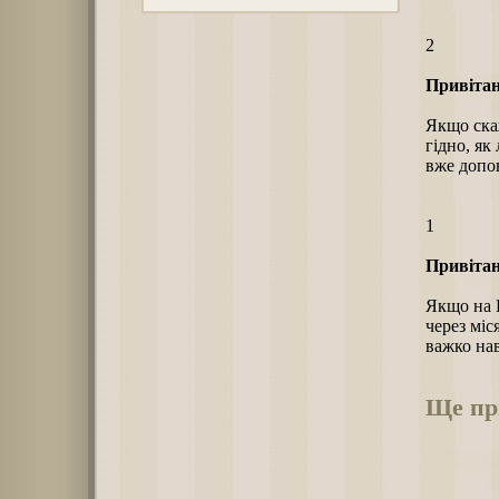
2
Привітан
Якщо скаж
гідно, як
вже допо
1
Привітан
Якщо на 
через міс
важко нав
Ще при