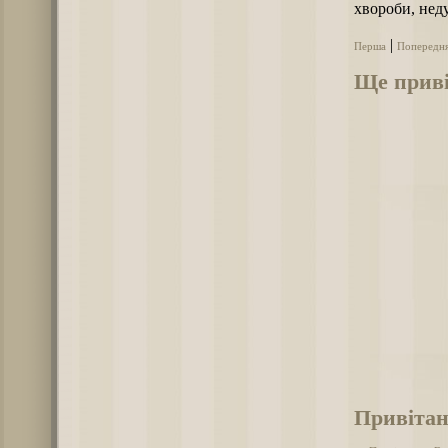
хвороби, неду
|
Перша
Попередн
Ще приві
Привітан