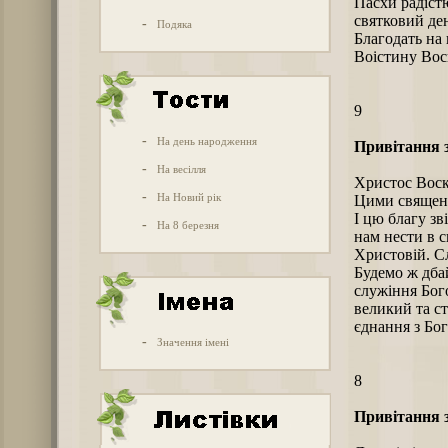
Пасхи радіст
святковий де
-
Подяка
Благодать на 
Воістину Вос
9
-
На день народження
Привітання 
-
На весілля
Христос Воск
-
На Новий рік
Цими священн
І цю благу з
-
На 8 березня
нам нести в с
Христовій. Сл
Будемо ж дбай
служіння Бого
великий та с
єднання з Бо
-
Значення імені
8
Привітання 