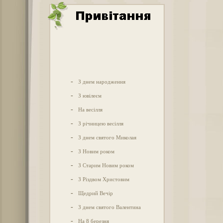
-
З днем народження
-
З ювілеєм
-
На весілля
-
З річницею весілля
-
З днем святого Миколая
-
З Новим роком
-
З Старим Новим роком
-
З Різдвом Христовим
-
Щедрий Вечір
-
З днем святого Валентина
-
На 8 березня