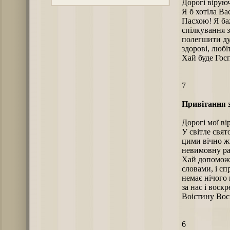
Дорогі віруюч
Я б хотіла Ва
Пасхою! Я ба
спілкування 
полегшити ду
здорові, любіт
Хай буде Госп
7
Привітання 
Дорогі мої ві
У світле свят
цими вічно ж
невимовну ра
Хай допоможе
словами, і сп
немає нічого
за нас і воскр
Воістину Вос
6