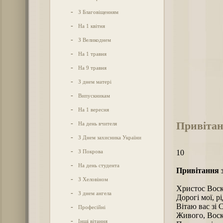
-
З Благовіщенням
-
На 1 квітня
-
З Великоднем
-
На 1 травня
-
На 9 травня
-
З днем матері
-
Випускникам
-
На 1 вересня
Привітан
-
На день вчителя
-
З Днем захисника України
-
З Покрова
10
-
На день студента
Привітання 
-
З Хеловіном
Христос Воск
-
З днем ангела
Дорогі мої, рі
Вітаю вас зі 
-
Професійні
Живого, Воскр
-
Інші вітання