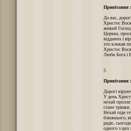
Привітання 
До вас, дорог
Христос Воскр
живий Господ
Церква, прос
відданих і вір
хто кликав п
Христос Воск
Люби Бога і В
5
Привітання 
Дорогі віруюч
У день Христ
нехай проллєт
стане трішки
Нехай піде ге
ближнього, в
радіє, сього
одного з цих 