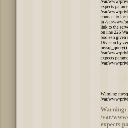
/var/www/privi
expects paramet
/var/www/privi
connect to loc
in /var/www/pr
link to the ser
on line 226 Wa
boolean given 
Division by ze
mysql_query() 
/var/www/privi
expects paramet
/var/www/privi
Warning: mysql_
/var/www/privi
Warning: 
/var/www/
expects pa