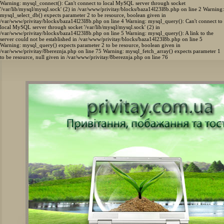
Warning: mysql_connect(): Can't connect to local MySQL server through socket
'/var/lib/mysql/mysql.sock' (2) in /var/www/privitay/blocks/baza14l23l8b.php on line 2 Warning:
mysql_select_db() expects parameter 2 to be resource, boolean given in
/var/www/privitay/blocks/baza14l23l8b.php on line 4 Warning: mysql_query(): Can't connect to
local MySQL server through socket '/var/lib/mysql/mysql.sock' (2) in
/var/www/privitay/blocks/baza14l23l8b.php on line 5 Warning: mysql_query(): A link to the
server could not be established in /var/www/privitay/blocks/baza14l23l8b.php on line 5
Warning: mysql_query() expects parameter 2 to be resource, boolean given in
/var/www/privitay/8bereznja.php on line 75 Warning: mysql_fetch_array() expects parameter 1
to be resource, null given in /var/www/privitay/8bereznja.php on line 76