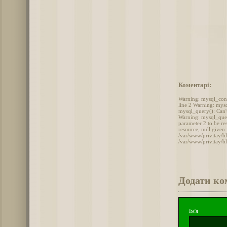
Коментарі:
Warning: mysql_conne
line 2 Warning: mysq
mysql_query(): Can't
Warning: mysql_query
parameter 2 to be r
resource, null given
/var/www/privitay/bl
/var/www/privitay/b
Додати ко
Ім'я