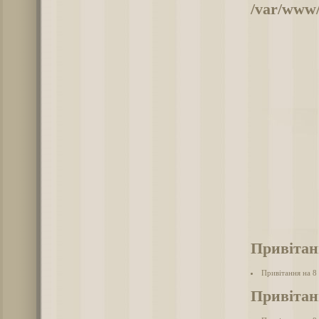
/var/www/
Привітан
Привітання на 8
Привітан