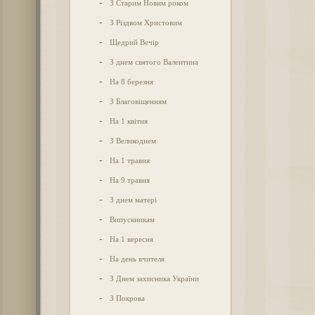
-
З Старим Новим роком
-
З Різдвом Христовим
-
Щедрий Вечір
-
З днем святого Валентина
-
На 8 березня
-
З Благовіщенням
-
На 1 квітня
-
З Великоднем
-
На 1 травня
-
На 9 травня
-
З днем матері
-
Випускникам
-
На 1 вересня
-
На день вчителя
-
З Днем захисника України
-
З Покрова