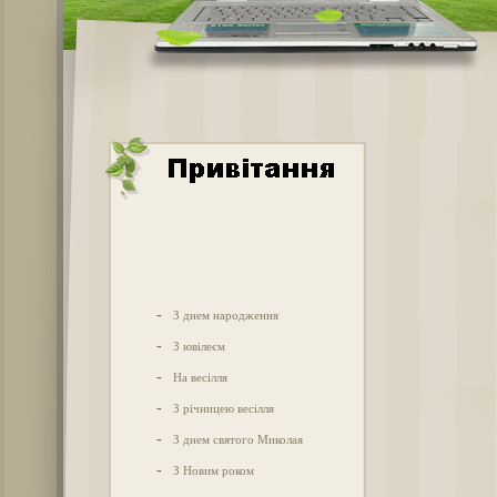
-
З днем народження
-
З ювілеєм
-
На весілля
-
З річницею весілля
-
З днем святого Миколая
-
З Новим роком