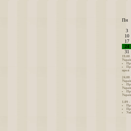
Пн
3
10
17
24
31
19.08
Украї
Пр
Пр
прозі
24.08
Украї
Пр
Украї
Пр
Україн
1.09 
Пр
Пр
Уні