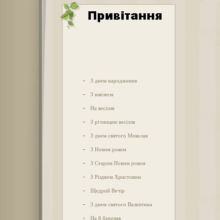
-
З днем народження
-
З ювілеєм
-
На весілля
-
З річницею весілля
-
З днем святого Миколая
-
З Новим роком
-
З Старим Новим роком
-
З Різдвом Христовим
-
Щедрий Вечір
-
З днем святого Валентина
-
На 8 березня