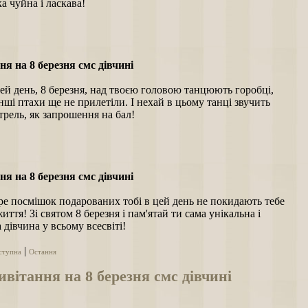
ка чуйна і ласкава!
я на 8 березня смс дівчині
ей день, 8 березня, над твоєю головою танцюють горобці,
нші птахи ще не прилетіли. І нехай в цьому танці звучить
 трель, як запрошення на бал!
я на 8 березня смс дівчині
е посмішок подарованих тобі в цей день не покидають тебе
иття! Зі святом 8 березня і пам'ятай ти сама унікальна і
 дівчина у всьому всесвіті!
|
ступна
Остання
вітання на 8 березня смс дівчині