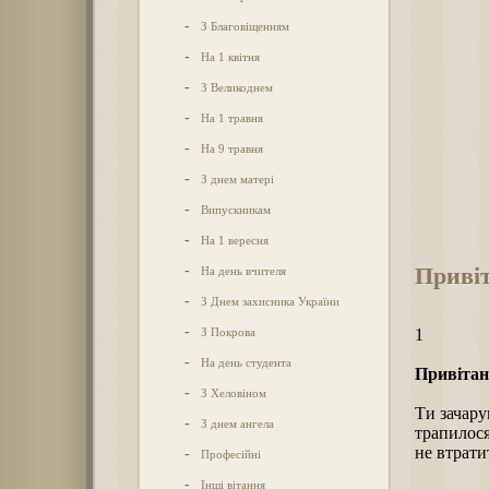
-
З Благовіщенням
-
На 1 квітня
-
З Великоднем
-
На 1 травня
-
На 9 травня
-
З днем матері
-
Випускникам
-
На 1 вересня
Привіт
-
На день вчителя
-
З Днем захисника України
-
З Покрова
1
-
На день студента
Привітанн
-
З Хеловіном
Ти зачару
-
З днем ангела
трапилося
не втрати
-
Професійні
-
Інші вітання