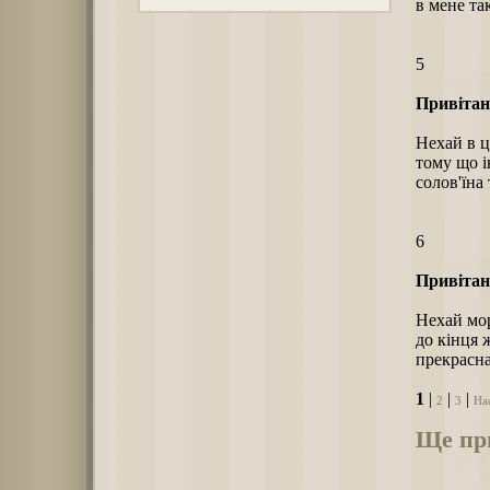
в мене та
5
Привітанн
Нехай в ц
тому що і
солов'їна
6
Привітанн
Нехай мор
до кінця ж
прекрасна
1
|
|
|
2
3
На
Ще при