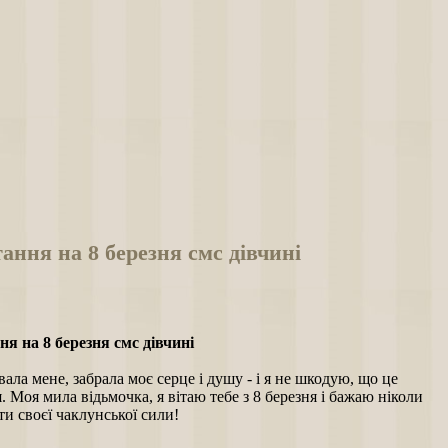
ання на 8 березня смс дівчині
я на 8 березня смс дівчині
вала мене, забрала моє серце і душу - і я не шкодую, що це
. Моя мила відьмочка, я вітаю тебе з 8 березня і бажаю ніколи
ти своєї чаклунської сили!