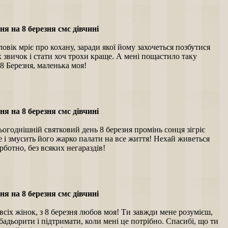
я на 8 березня смс дівчині
овік мріє про кохану, заради якої йому захочеться позбутися
х звичок і стати хоч трохи краще. А мені пощастило таку
 8 Березня, маленька моя!
я на 8 березня смс дівчині
ьогоднішній святковий день 8 березня промінь сонця зігріє
е і змусить його жарко палати на все життя! Нехай живеться
урботно, без всяких негараздів!
я на 8 березня смс дівчині
 всіх жінок, з 8 березня любов моя! Ти завжди мене розумієш,
бадьорити і підтримати, коли мені це потрібно. Спасибі, що ти