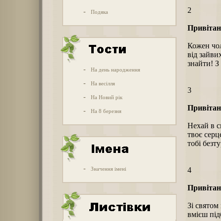
2
-
Подяка
Привітанн
Кожен чол
від зайви
знайти! З
-
На день народження
-
На весілля
3
-
На Новий рік
Привітанн
-
На 8 березня
Нехай в с
твоє серц
тобі безт
-
Значення імені
4
Привітанн
Зі святом
вмієш під