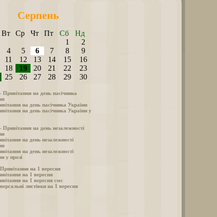
Серпень
Вт
Ср
Чт
Пт
Сб
Нд
1
2
4
5
6
7
8
9
11
12
13
14
15
16
18
19
20
21
22
23
25
26
27
28
29
30
 - Привітання на день пасічника
ни
ивітання на день пасічника України
ивітання на день пасічника України у
 - Привітання на день незалежності
ни
ивітання на день незалежності
ни
ивітання на день незалежності
и у прозі
- Привітання на 1 вересня
ивітання на 1 вересня
ивітання на 1 вересня смс
версальні листівки на 1 вересня