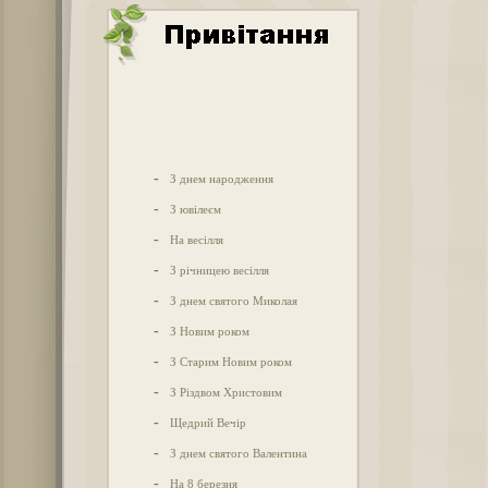
-
З днем народження
-
З ювілеєм
-
На весілля
-
З річницею весілля
-
З днем святого Миколая
-
З Новим роком
-
З Старим Новим роком
-
З Різдвом Христовим
-
Щедрий Вечір
-
З днем святого Валентина
-
На 8 березня