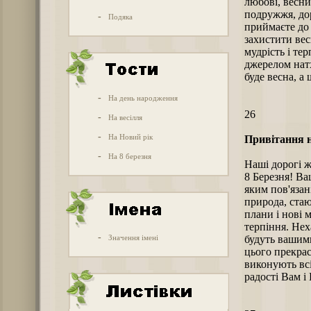
любові, весни.
подружжя, дор
-
Подяка
приймаєте до 
захистити весь
мудрість і те
джерелом натх
буде весна, а
-
На день народження
26
-
На весілля
-
На Новий рік
Привітання н
-
На 8 березня
Наші дорогі ж
8 Березня! Ва
яким пов'язан
природа, стаю
плани і нові м
терпіння. Нех
-
Значення імені
будуть вашим
цього прекрас
виконують всі
радості Вам 