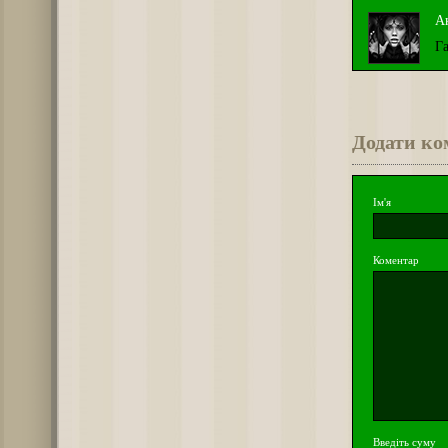
А
Г
Додати ко
Ім'я
Коментар
Введіть суму