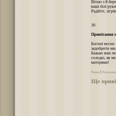
Вітаю з 8 бер
ваші білі руки
Радійте, зігрі
30
Привітання н
Богині весни 
задобрити мил
Бажаю вам люб
солодкі, як м
матерями!
|
Перша
Попередня
Ще приві