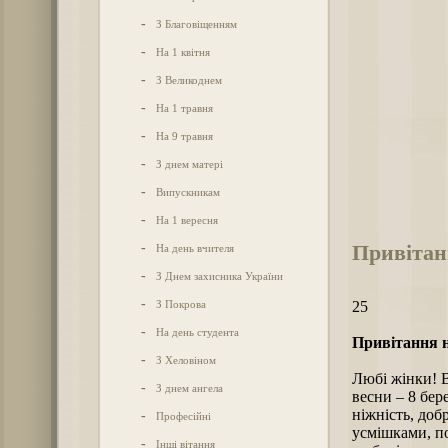
-
З Благовіщенням
-
На 1 квітня
-
З Великоднем
-
На 1 травня
-
На 9 травня
-
З днем матері
-
Випускникам
-
На 1 вересня
Привітанн
-
На день вчителя
-
З Днем захисника України
-
З Покрова
25
-
На день студента
Привітання н
-
З Хеловіном
Любі жінки! В
-
З днем ангела
весни – 8 бер
ніжність, добр
-
Професійні
усмішками, по
-
Інші вітання