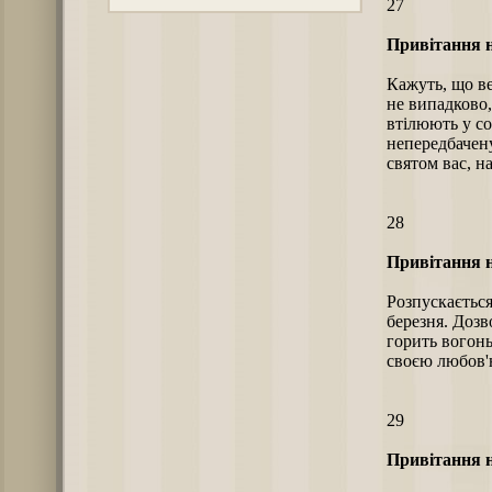
27
Привітання н
Кажуть, що ве
не випадково,
втілюють у со
непередбачену
святом вас, н
28
Привітання н
Розпускається
березня. Дозв
горить вогонь
своєю любов'ю
29
Привітання н