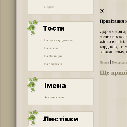
-
Подяка
20
Привітання н
Дорога моя др
мене своєю лю
-
На день народження
жінка в світі.
кордонів, ти 
-
На весілля
завжди тому, 
-
На Новий рік
|
Перша
Попередня
-
На 8 березня
Ще привіт
-
Значення імені