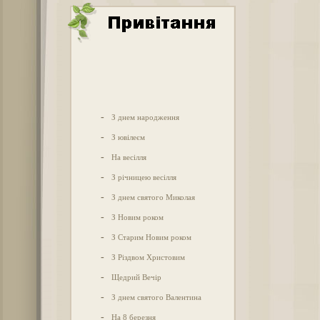
-
З днем народження
-
З ювілеєм
-
На весілля
-
З річницею весілля
-
З днем святого Миколая
-
З Новим роком
-
З Старим Новим роком
-
З Різдвом Христовим
-
Щедрий Вечір
-
З днем святого Валентина
-
На 8 березня