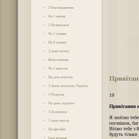
-
З Благовіщенням
-
На 1 квітня
-
З Великоднем
-
На 1 травня
-
На 9 травня
-
З днем матері
-
Випускникам
-
На 1 вересня
Привітанн
-
На день вчителя
-
З Днем захисника України
-
З Покрова
19
-
На день студента
Привітання н
-
З Хеловіном
Я люблю тебе,
-
З днем ангела
посмішок, баг
Вітаю тебе з 
-
Професійні
будуть тільки
-
Інші вітання