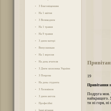
-
З Благовіщенням
-
На 1 квітня
-
З Великоднем
-
На 1 травня
-
На 9 травня
-
З днем матері
-
Випускникам
-
На 1 вересня
Привітанн
-
На день вчителя
-
З Днем захисника України
-
З Покрова
19
-
На день студента
Привітання н
-
З Хеловіном
Подруга моя. 
-
З днем ангела
найкращого. Х
ти ні горя, н
-
Професійні
-
Інші вітання