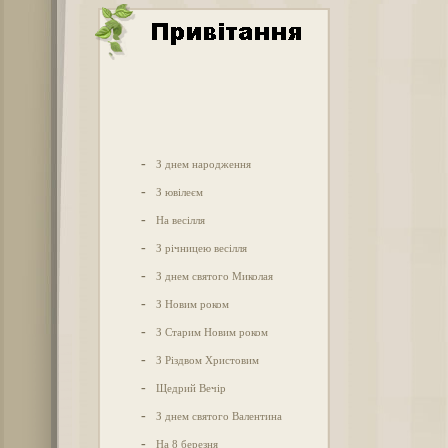
-
З днем народження
-
З ювілеєм
-
На весілля
-
З річницею весілля
-
З днем святого Миколая
-
З Новим роком
-
З Старим Новим роком
-
З Різдвом Христовим
-
Щедрий Вечір
-
З днем святого Валентина
-
На 8 березня