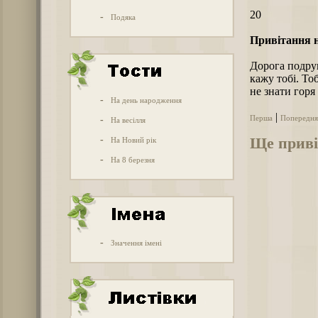
20
-
Подяка
Привітання н
Дорога подруг
кажу тобі. То
не знати горя 
-
На день народження
|
Перша
Попередня
-
На весілля
-
Ще привіт
На Новий рік
-
На 8 березня
-
Значення імені