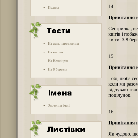
14
-
Подяка
Привітання н
Сестричка, ве
квітів і поба
квіти. З 8 бер
-
На день народження
-
На весілля
15
-
На Новий рік
Привітання н
-
На 8 березня
Тобі, люба се
коли ми разом
відчуваю твоє
поцілунок.
-
Значення імені
16
Привітання н
Як чудово, що