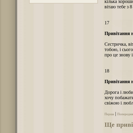
кілька хороши
вітаю тебе з 8
17
Привітання н
Сестричка, ві
тобою, і сьог
про це знову і
18
Привітання н
Дорога і люби
хочу побажат
свіжою і люб
|
Перша
Попередня
Ще привіт