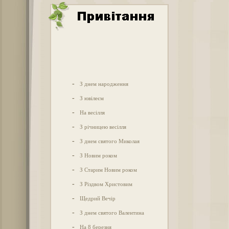
-
З днем народження
-
З ювілеєм
-
На весілля
-
З річницею весілля
-
З днем святого Миколая
-
З Новим роком
-
З Старим Новим роком
-
З Різдвом Христовим
-
Щедрий Вечір
-
З днем святого Валентина
-
На 8 березня