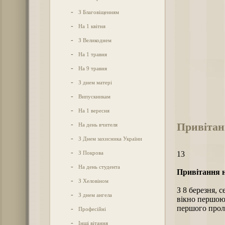
-
З Благовіщенням
-
На 1 квітня
-
З Великоднем
-
На 1 травня
-
На 9 травня
-
З днем матері
-
Випускникам
-
На 1 вересня
Привітанн
-
На день вчителя
-
З Днем захисника України
-
З Покрова
13
-
На день студента
Привітання н
-
З Хеловіном
З 8 березня, 
-
З днем ангела
вікно першою 
першого пролі
-
Професійні
-
Інші вітання