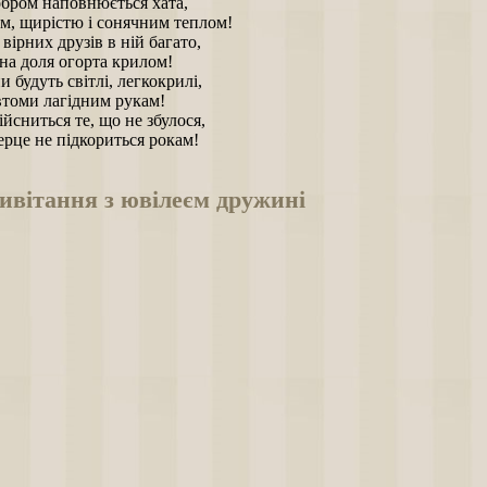
бром наповнюється хата,
м, щирістю і сонячним теплом!
вірних друзів в ній багато,
а доля огорта крилом!
 будуть світлі, легкокрилі,
втоми лагідним рукам!
йсниться те, що не збулося,
ерце не підкориться рокам!
ивітання з ювілеєм дружині