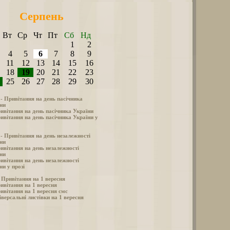
Серпень
Вт
Ср
Чт
Пт
Сб
Нд
1
2
4
5
6
7
8
9
11
12
13
14
15
16
18
19
20
21
22
23
25
26
27
28
29
30
 - Привітання на день пасічника
ни
ивітання на день пасічника України
ивітання на день пасічника України у
 - Привітання на день незалежності
ни
ивітання на день незалежності
ни
ивітання на день незалежності
ни у прозі
- Привітання на 1 вересня
ивітання на 1 вересня
ивітання на 1 вересня смс
іверсальні листівки на 1 вересня