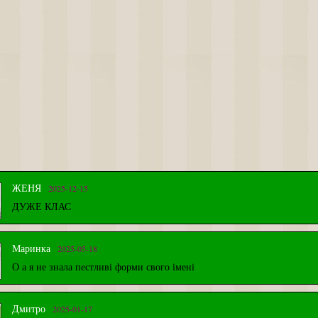
2025-12-15
ЖЕНЯ
ДУЖЕ КЛАС
2025-05-18
Маринка
О а я не знала пестливі форми свого імені
2025-01-17
Дмитро