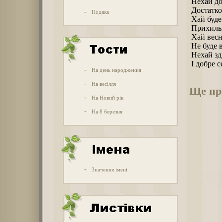
Нехай до
Достатко
-
Подяка
Хай буде 
Прихильн
Хай весни
Не буде 
Нехай зді
І добре с
-
На день народження
-
На весілля
Ще пр
-
На Новий рік
-
На 8 березня
-
Значення імені