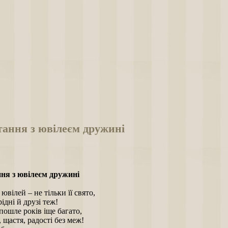
тання з ювілеєм дружині
ня з ювілеєм дружині
вілей – не тільки її свято,
ідні й друзі теж!
ошле років іще багато,
 щастя, радості без меж!