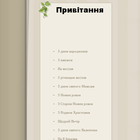
-
З днем народження
-
З ювілеєм
-
На весілля
-
З річницею весілля
-
З днем святого Миколая
-
З Новим роком
-
З Старим Новим роком
-
З Різдвом Христовим
-
Щедрий Вечір
-
З днем святого Валентина
-
На 8 березня