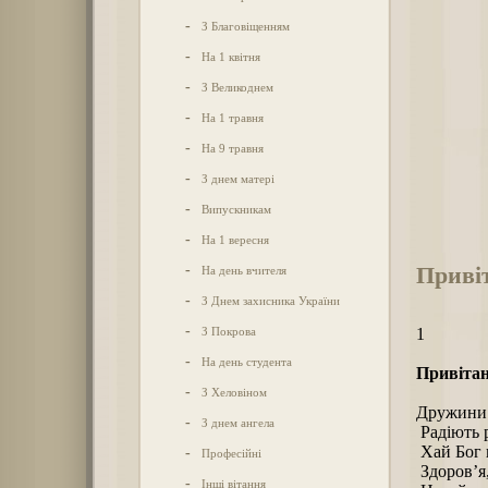
-
З Благовіщенням
-
На 1 квітня
-
З Великоднем
-
На 1 травня
-
На 9 травня
-
З днем матері
-
Випускникам
-
На 1 вересня
Приві
-
На день вчителя
-
З Днем захисника України
-
З Покрова
1
-
На день студента
Привітан
-
З Хеловіном
Дружини ю
-
З днем ангела
Радіють р
Хай Бог п
-
Професійні
Здоров’я,
-
Інші вітання