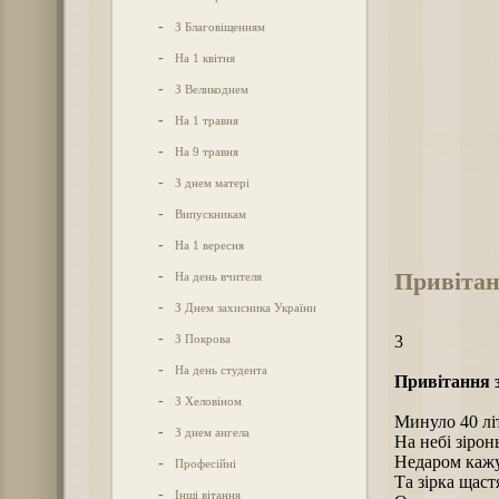
-
З Благовіщенням
-
На 1 квітня
-
З Великоднем
-
На 1 травня
-
На 9 травня
-
З днем матері
-
Випускникам
-
На 1 вересня
Привітан
-
На день вчителя
-
З Днем захисника України
-
З Покрова
3
-
На день студента
Привітання з
-
З Хеловіном
Минуло 40 літ
-
З днем ангела
Hа небі зірон
Hедаром кажу
-
Професійні
Та зірка щаст
-
Інші вітання