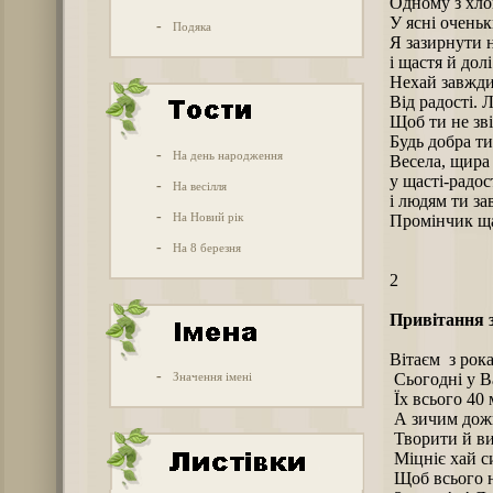
Одному з хлоп
У ясні оченьк
-
Подяка
Я зазирнути н
і щастя й дол
Hехай завжди
Від радості. Л
Щоб ти не зві
Будь добра ти
-
На день народження
Весела, щира 
у щасті-радос
-
На весілля
і людям ти з
-
На Новий рік
Промінчик щ
-
На 8 березня
2
Привітання з
Вітаєм з рока
-
Значення імені
Сьогодні у В
Їх всього 40 
А зичим дожи
Творити й ви
Міцніє хай си
Щоб всього н