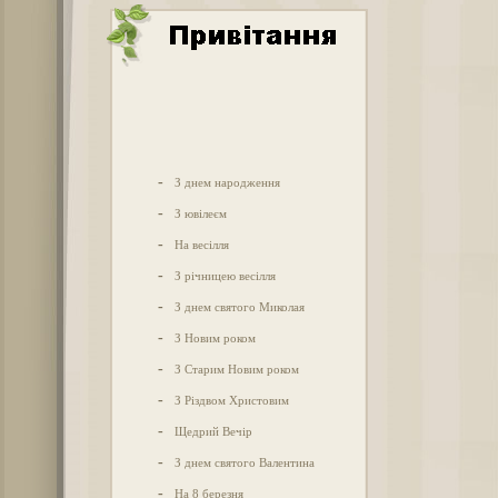
-
З днем народження
-
З ювілеєм
-
На весілля
-
З річницею весілля
-
З днем святого Миколая
-
З Новим роком
-
З Старим Новим роком
-
З Різдвом Христовим
-
Щедрий Вечір
-
З днем святого Валентина
-
На 8 березня