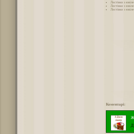
Листівки з ювіле
Листівки з ювіле
Листівки з ювіле
Коментарі:
Ж
Д