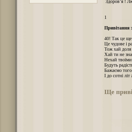
Здоров’я ! Лю
1
Привітання з
40! Так це ще
Це чудове і р
Тож хай доля
Хай ти не зн
Нехай твоїми
Будуть радіст
Бажаємо того,
І до сотні лі
Ще приві