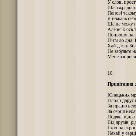
У слові прост
Щастя,радост
Панові такому
Я нажаль сьо
Ще не можу 
Але всіх ось 
Попрошу нал
П’єм до дна,
Хай дасть Бо
Не забудьте на
Мене запроси
10
Привітання з
Юнацьких мрі
Плоди дарує 
За працю всю,
За серця неб
Подяка щира 
Від друзів, рі
І хоч на скро
Нехай у серці