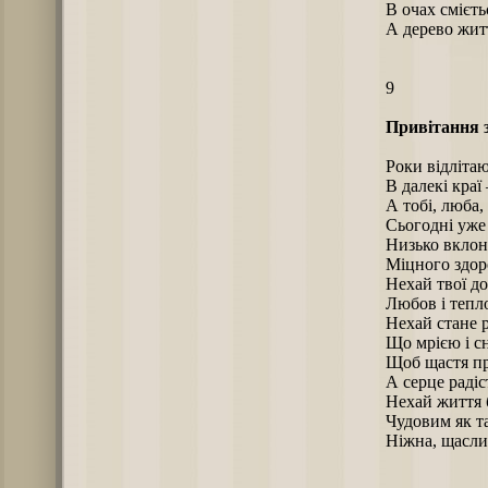
В очах смієть
А дерево житт
9
Привітання з
Роки відлітаю
В далекі краї 
А тобі, люба,
Сьогодні уже
Низько вклон
Міцного здоро
Нехай твої до
Любов і тепл
Нехай стане р
Що мрією і с
Щоб щастя пр
А серце раді
Нехай життя 
Чудовим як та
Ніжна, щаслив