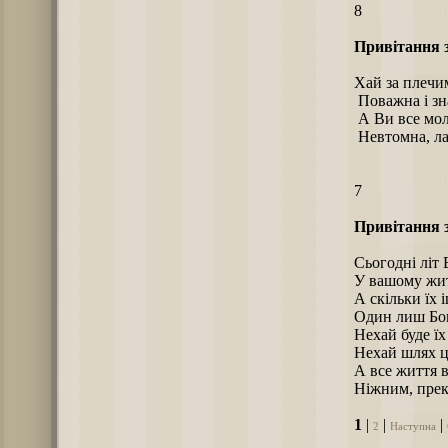
8
Привітання з
Хай за плечим
Поважна і зн
А Ви все мол
Невтомна, лаг
7
Привітання з
Сьогодні літ 
У вашому жит
А скільки їх 
Один лиш Бог
Нехай буде їх
Нехай шлях ц
А все життя 
Ніжним, прек
1
|
|
|
2
Наступна