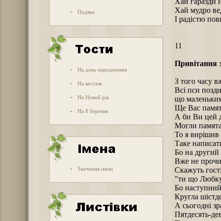
Хай гаразди й
Хай мудро ве
-
Подяка
І радістю по
11
Привітання з
-
На день народження
З того часу в
-
На весілля
Всі пси позд
-
На Новий рік
що маленьки
Ще Вас памя
-
На 8 березня
А би Ви цей 
Могли памят
То я вирішив
Таке написат
Бо на другий 
Вже не проч
-
Значення імені
Скажуть гості
"ти що Любку
Бо наступний
Кругла шістд
А сьогодні зр
Пятдесять-дев