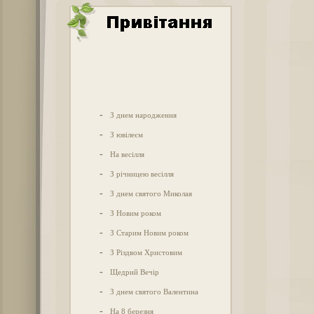
-
З днем народження
-
З ювілеєм
-
На весілля
-
З річницею весілля
-
З днем святого Миколая
-
З Новим роком
-
З Старим Новим роком
-
З Різдвом Христовим
-
Щедрий Вечір
-
З днем святого Валентина
-
На 8 березня