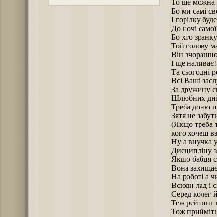
То ще можна
Бо ми самі сво
І горілку буд
До ночі самої
Бо хто зранк
Той голову ма
Він вчорашно
І ще наливає!
Та сьогодні 
Всі Ваші засл
За дружину с
Шлюбних дні
Треба доню п
Зятя не забут
(Якщо треба 
кого хочеш вз
Ну а внучка у
Дисципліну з
Якщо бабця с
Вона захищає
На роботі а ч
Всюди лад і с
Серед колег 
Теж рейтинг 
Тож прийміть