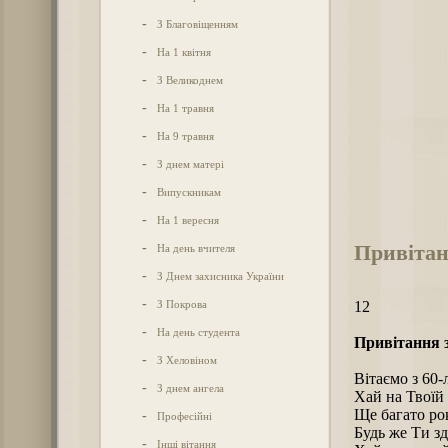
-
З Благовіщенням
-
На 1 квітня
-
З Великоднем
-
На 1 травня
-
На 9 травня
-
З днем матері
-
Випускникам
-
На 1 вересня
Привітан
-
На день вчителя
-
З Днем захисника України
-
З Покрова
12
-
На день студента
Привітання з
-
З Хеловіном
Вітаємо з 60-
-
З днем ангела
Хай на Твоїй 
Ще багато ро
-
Професійні
Будь же Ти зд
-
Інші вітання