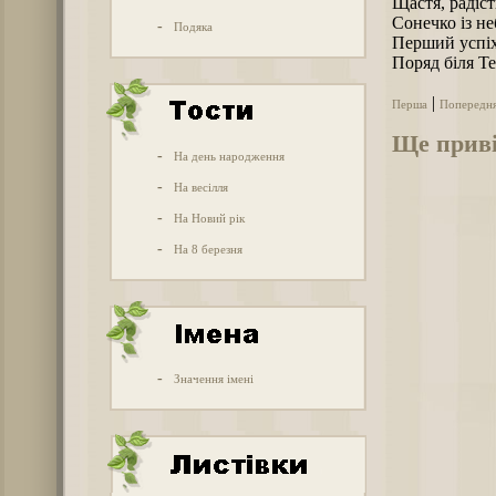
Щастя, радіст
Сонечко із не
-
Подяка
Перший успіх
Поряд біля Те
|
Перша
Попередн
Ще приві
-
На день народження
-
На весілля
-
На Новий рік
-
На 8 березня
-
Значення імені