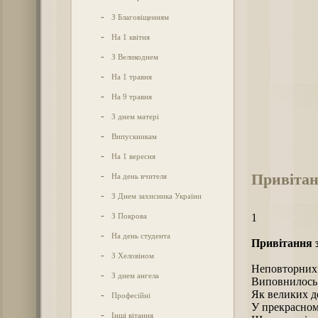
-
З Благовіщенням
-
На 1 квітня
-
З Великоднем
-
На 1 травня
-
На 9 травня
-
З днем матері
-
Випускникам
-
На 1 вересня
Привітан
-
На день вчителя
-
З Днем захисника України
-
З Покрова
1
-
На день студента
Привітання з
-
З Хеловіном
Неповторних 
-
З днем ангела
Виповнилось 
Як великих д
-
Професійні
У прекрасном
-
Інші вітання