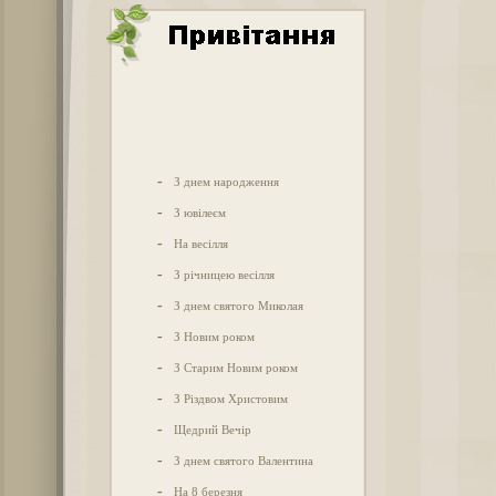
-
З днем народження
-
З ювілеєм
-
На весілля
-
З річницею весілля
-
З днем святого Миколая
-
З Новим роком
-
З Старим Новим роком
-
З Різдвом Христовим
-
Щедрий Вечір
-
З днем святого Валентина
-
На 8 березня