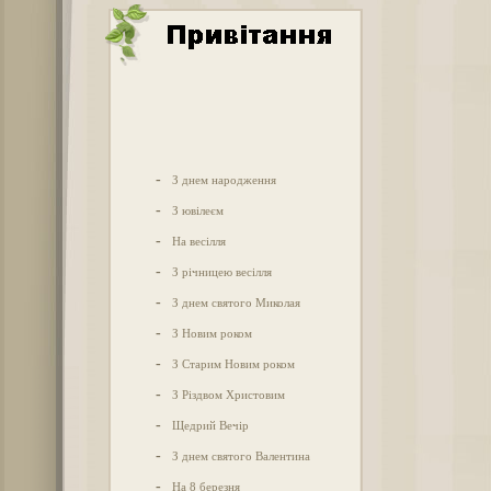
-
З днем народження
-
З ювілеєм
-
На весілля
-
З річницею весілля
-
З днем святого Миколая
-
З Новим роком
-
З Старим Новим роком
-
З Різдвом Христовим
-
Щедрий Вечір
-
З днем святого Валентина
-
На 8 березня