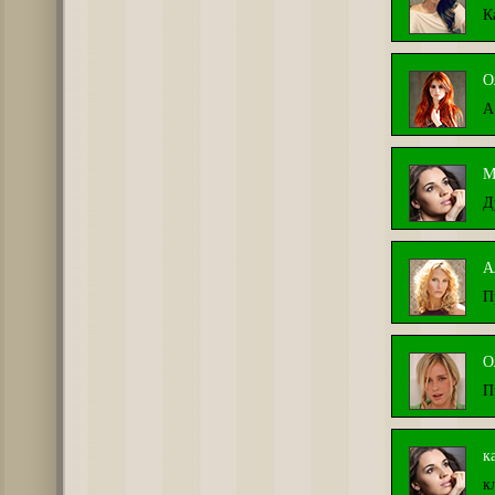
К
О
А
М
Д
А
П
О
П
к
к