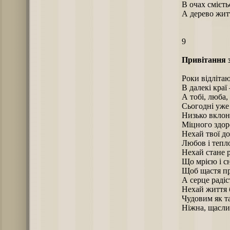
В очах смієть
А дерево житт
9
Привітання з
Роки відлітаю
В далекі краї 
А тобі, люба,
Сьогодні уже
Низько вклон
Міцного здоро
Нехай твої до
Любов і тепл
Нехай стане р
Що мрією і с
Щоб щастя пр
А серце раді
Нехай життя 
Чудовим як та
Ніжна, щаслив