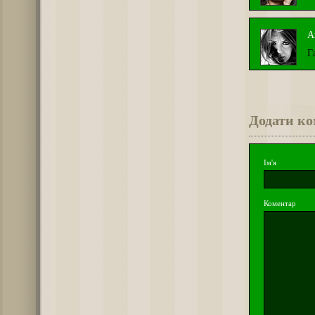
А
Г
Додати к
Ім'я
Коментар