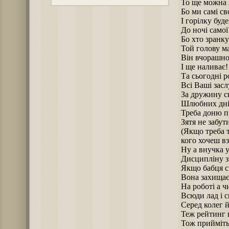
То ще можна
Бо ми самі сво
І горілку буд
До ночі самої
Бо хто зранк
Той голову ма
Він вчорашно
І ще наливає!
Та сьогодні 
Всі Ваші засл
За дружину с
Шлюбних дні
Треба доню п
Зятя не забут
(Якщо треба 
кого хочеш вз
Ну а внучка у
Дисципліну з
Якщо бабця с
Вона захищає
На роботі а ч
Всюди лад і с
Серед колег 
Теж рейтинг 
Тож прийміть