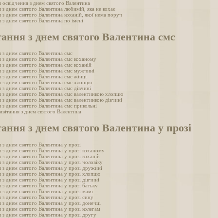
 освідчення з днем святого Валентина
 з днем святого Валентина любимій, яка не кохає
 з днем святого Валентина коханій, якої нема поруч
 з днем святого Валентина по імені
ання з днем святого Валентина смс
 з днем святого Валентина смс
 з днем святого Валентина смс коханому
 з днем святого Валентина смс коханій
 з днем святого Валентина смс мужчині
 з днем святого Валентина смс жінці
 з днем святого Валентина смс хлопцю
 з днем святого Валентина смс дівчині
 з днем святого Валентина смс валентинкою хлопцю
 з днем святого Валентина смс валентинкою дівчині
 з днем святого Валентина смс прикольні
ивітання з днем святого Валентина
ання з днем святого Валентина у прозі
 з днем святого Валентина у прозі
 з днем святого Валентина у прозі коханому
 з днем святого Валентина у прозі коханій
 з днем святого Валентина у прозі чоловіку
 з днем святого Валентина у прозі дружині
 з днем святого Валентина у прозі хлопцю
 з днем святого Валентина у прозі дівчині
 з днем святого Валентина у прозі батьку
 з днем святого Валентина у прозі мамі
 з днем святого Валентина у прозі сину
 з днем святого Валентина у прозі донечці
 з днем святого Валентина у прозі колегам
 з днем святого Валентина у прозі другу