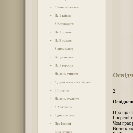
-
З Благовіщенням
-
На 1 квітня
-
З Великоднем
-
На 1 травня
-
На 9 травня
-
З днем матері
-
Випускникам
-
На 1 вересня
Освідч
-
На день вчителя
-
З Днем захисника України
-
З Покрова
2
-
На день студента
Освідченн
-
З Хеловіном
Про що сп
-
З днем ангела
І перешіп
Чом грає 
-
Професійні
Вони кра
-
Інші вітання