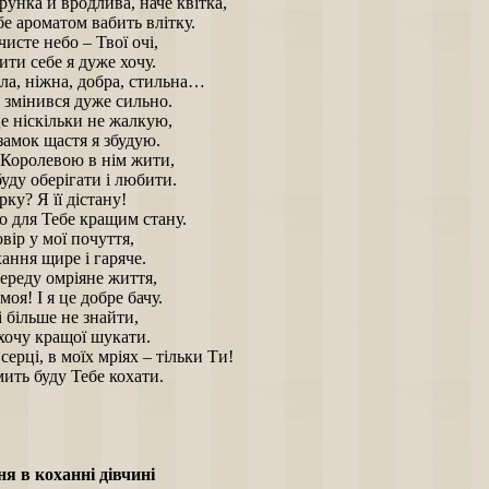
трунка й вродлива, наче квітка,
бе ароматом вабить влітку.
исте небо – Твої очі,
ити себе я дуже хочу.
ла, ніжна, добра, стильна…
 змінився дуже сильно.
е ніскільки не жалкую,
замок щастя я збудую.
 Королевою в нім жити,
буду оберігати і любити.
рку? Я її дістану!
о для Тебе кращим стану.
вір у мої почуття,
ання щире і гаряче.
ереду омріяне життя,
оя! І я це добре бачу.
і більше не знайти,
 хочу кращої шукати.
серці, в моїх мріях – тільки Ти!
ить буду Тебе кохати.
я в коханні дівчині