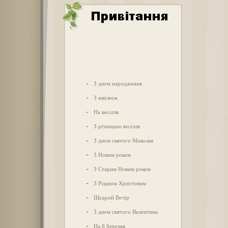
-
З днем народження
-
З ювілеєм
-
На весілля
-
З річницею весілля
-
З днем святого Миколая
-
З Новим роком
-
З Старим Новим роком
-
З Різдвом Христовим
-
Щедрий Вечір
-
З днем святого Валентина
-
На 8 березня