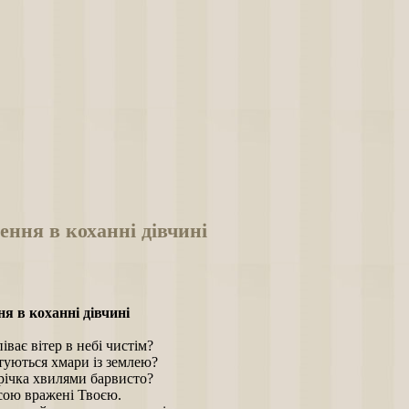
ення в коханні дівчині
я в коханні дівчині
іває вітер в небі чистім?
туються хмари із землею?
річка хвилями барвисто?
сою вражені Твоєю.