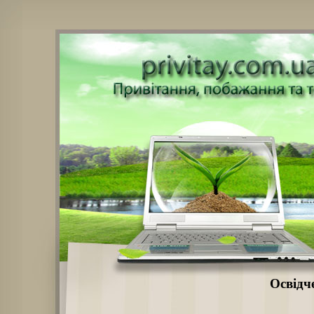
Освідч