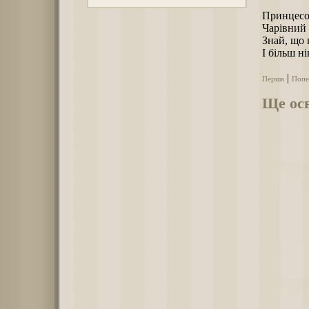
Принцесо 
Чарівний 
Знай, що 
І більш ні
|
Перша
Попе
Ще осв