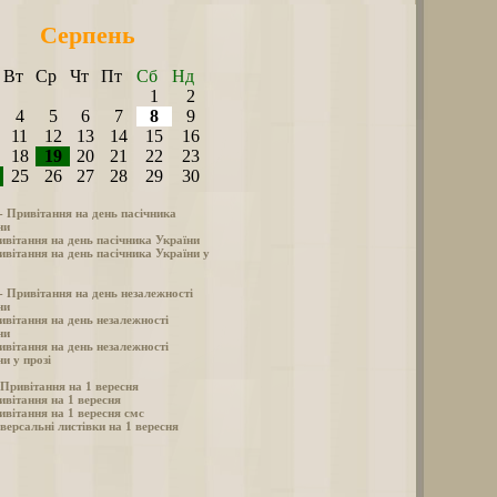
Серпень
Вт
Ср
Чт
Пт
Сб
Нд
1
2
4
5
6
7
8
9
11
12
13
14
15
16
18
19
20
21
22
23
25
26
27
28
29
30
 - Привітання на день пасічника
ни
ивітання на день пасічника України
ивітання на день пасічника України у
 - Привітання на день незалежності
ни
ивітання на день незалежності
ни
ивітання на день незалежності
и у прозі
- Привітання на 1 вересня
ивітання на 1 вересня
ивітання на 1 вересня смс
версальні листівки на 1 вересня