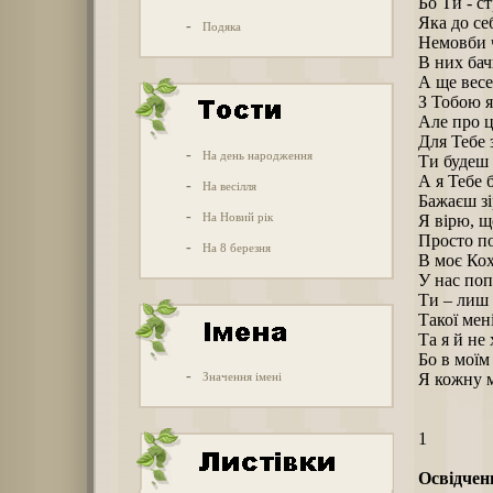
Бо Ти - с
Яка до се
-
Подяка
Немовби ч
В них бач
А ще весе
З Тобою я
Але про ц
Для Тебе 
-
На день народження
Ти будеш
А я Тебе 
-
На весілля
Бажаєш зі
-
На Новий рік
Я вірю, щ
Просто по
-
На 8 березня
В моє Кох
У нас поп
Ти – лиш м
Такої мен
Та я й не
Бо в моїм 
-
Значення імені
Я кожну м
1
Освідченн