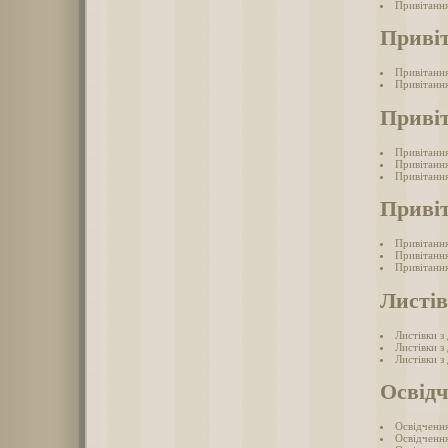
Привітання
Привіт
Привітання
Привітання
Привіт
Привітання
Привітання
Привітанн
Привіт
Привітання
Привітання
Привітання
Листів
Листівки з
Листівки з
Листівки з
Освідч
Освідчення
Освідчення