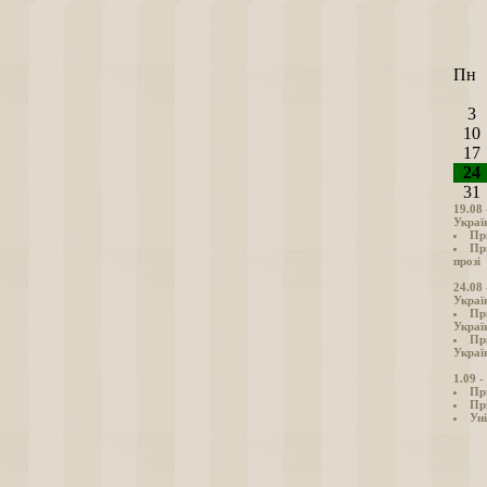
Пн
3
10
17
24
31
19.08
Украї
Пр
Пр
прозі
24.08
Украї
Пр
Украї
Пр
Україн
1.09 
Пр
Пр
Уні