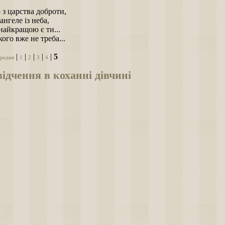
з царства доброти,
ангеле із неба,
найкращою є ти...
кого вже не треба...
|
|
|
|
|
5
редня
1
2
3
4
ідчення в коханні дівчині