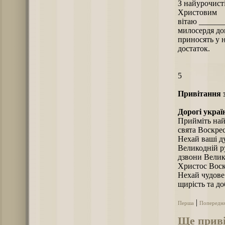
З найурочист
Христовим
вітаю ______
милосердя до
приносять у н
достаток.
5
Привітання з
Дорогі украї
Прийміть най
свята Воскре
Нехай ваші ду
Великодній ру
дзвони Велико
Христос Воскр
Нехай чудове
щирість та до
|
Перша
Попередн
Ще приві