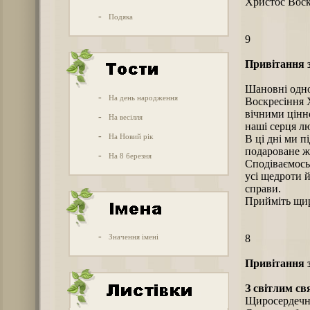
Христос Воск
-
Подяка
9
Привітання з
Шановні одно
-
На день народження
Воскресіння 
вічними цінн
-
На весілля
наші серця л
-
На Новий рік
В ці дні ми 
подароване жи
-
На 8 березня
Сподіваємось
усі щедроти й
справи.
Прийміть щир
-
Значення імені
8
Привітання з
З світлим св
Щиросердечно 