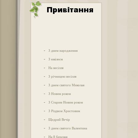
-
З днем народження
-
З ювілеєм
-
На весілля
-
З річницею весілля
-
З днем святого Миколая
-
З Новим роком
-
З Старим Новим роком
-
З Різдвом Христовим
-
Щедрий Вечір
-
З днем святого Валентина
-
На 8 березня