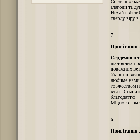
Сердечно баж
злагоди та д
Нехай світлий
тверду віру в
7
Привітання з
Сердечно ві
шановних пра
поважних вет
Уклінно вдяч
любиме нами 
торжеством пр
вчить Спасит
благодаттю.
Міцного вам з
6
Привітання з