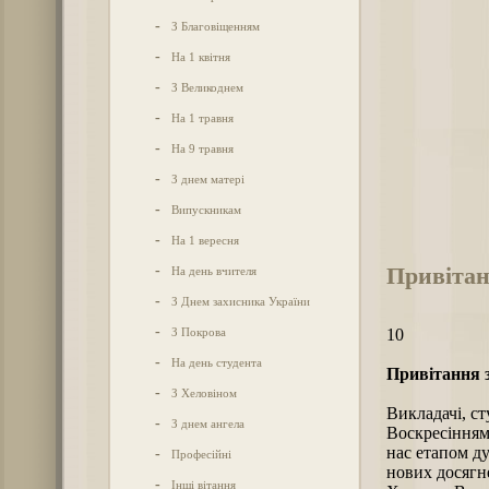
-
З Благовіщенням
-
На 1 квітня
-
З Великоднем
-
На 1 травня
-
На 9 травня
-
З днем матері
-
Випускникам
-
На 1 вересня
Привітан
-
На день вчителя
-
З Днем захисника України
-
З Покрова
10
-
На день студента
Привітання з
-
З Хеловіном
Викладачі, ст
-
З днем ангела
Воскресінням 
нас етапом ду
-
Професійні
нових досягн
-
Інші вітання