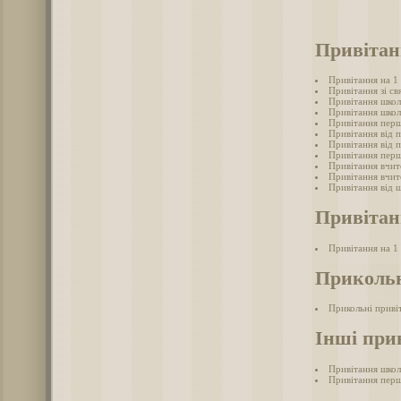
Привітан
Привітання на 1
Привітання зі св
Привітання школ
Привітання школ
Привітання перш
Привітання від 
Привітання від 
Привітання перш
Привітання вчит
Привітання вчит
Привітання від ш
Привітан
Привітання на 1
Прикольн
Прикольні приві
Інші при
Привітання школ
Привітання перш