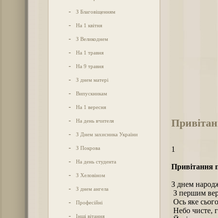
-
З Благовіщенням
-
На 1 квітня
-
З Великоднем
-
На 1 травня
-
На 9 травня
-
З днем матері
-
Випускникам
-
На 1 вересня
Привітан
-
На день вчителя
-
З Днем захисника України
-
З Покрова
1
-
На день студента
Привітання п
-
З Хеловіном
З днем народж
-
З днем ангела
З першим вер
Ось яке сього
-
Професійні
Небо чисте, г
-
Інші вітання