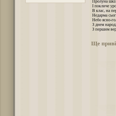
Пролуна шкіл
І покличе ур
В клас, на пе
Недарма сього
Небо ясно-го
З днем народж
З першим вер
Ще приві