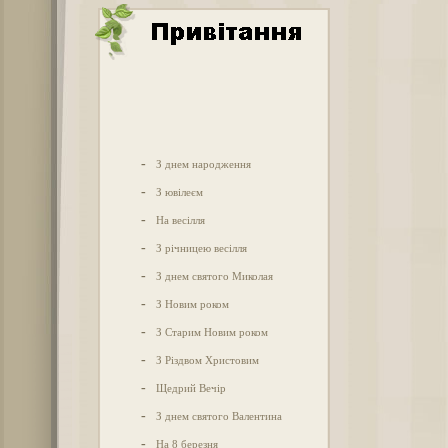
-
З днем народження
-
З ювілеєм
-
На весілля
-
З річницею весілля
-
З днем святого Миколая
-
З Новим роком
-
З Старим Новим роком
-
З Різдвом Христовим
-
Щедрий Вечір
-
З днем святого Валентина
-
На 8 березня