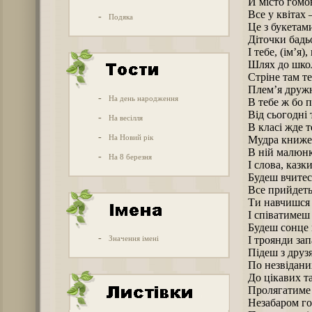
Й місто гомо
Все у квітах –
-
Подяка
Це з букетам
Діточки бадь
І тебе, (ім’я),
Шлях до школ
Стріне там т
Плем’я дружн
-
На день народження
В тебе ж бо п
Від сьогодні 
-
На весілля
В класі жде т
-
На Новий рік
Мудра книже
В ній малюнк
-
На 8 березня
І слова, казки
Будеш вчитесь
Все прийдеть
Ти навчишся 
І співатимеш 
Будеш сонце
-
Значення імені
І троянди зап
Підеш з друз
По незвідани
До цікавих т
Пролягатиме 
Незабаром го