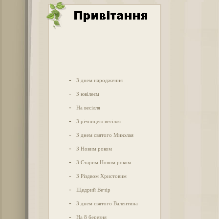
-
З днем народження
-
З ювілеєм
-
На весілля
-
З річницею весілля
-
З днем святого Миколая
-
З Новим роком
-
З Старим Новим роком
-
З Різдвом Христовим
-
Щедрий Вечір
-
З днем святого Валентина
-
На 8 березня