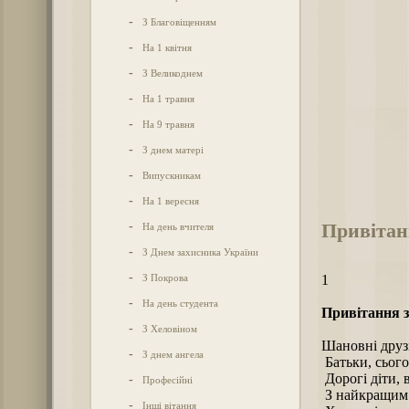
-
З Благовіщенням
-
На 1 квітня
-
З Великоднем
-
На 1 травня
-
На 9 травня
-
З днем матері
-
Випускникам
-
На 1 вересня
Привітанн
-
На день вчителя
-
З Днем захисника України
-
З Покрова
1
-
На день студента
Привітання з
-
З Хеловіном
Шановні друзі
-
З днем ангела
Батьки, сього
Дорогі діти, в
-
Професійні
З найкращим 
-
Інші вітання