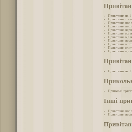
Привітан
Привітання на 1
Привітання зі св
Привітання школ
Привітання школ
Привітання перш
Привітання від 
Привітання від 
Привітання перш
Привітання вчит
Привітання вчит
Привітання від ш
Привітан
Привітання на 1
Прикольн
Прикольні приві
Інші при
Привітання школ
Привітання перш
Привітанн