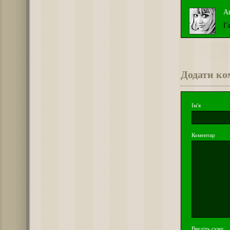
А
Г
Додати ко
Ім'я
Коментар
Введіть суму