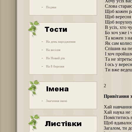
Хочу усіх вас
Слова стараюс
-
Подяка
Щоб кожен ра
Щоб вересня с
Щоб ворухнул
В усіх, хто чу
Бо хоч уже і ч
Та кожен з на
-
На день народження
Як сам колись
Спішив на пе
-
На весілля
І хоч пройшло
-
На Новий рік
Та не зітретьс
І ось у верес
-
На 8 березня
Ти вже ведеш
2
Привітання з
-
Значення імені
Хай навчання 
Хай наука не 
Поміститись в
Щоб вдавалось
Загалом, ти д