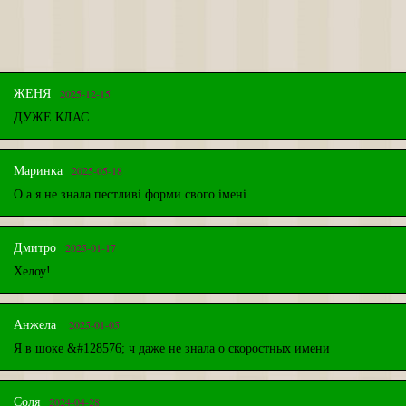
2025-12-15
ЖЕНЯ
ДУЖЕ КЛАС
2025-05-18
Маринка
О а я не знала пестливі форми свого імені
2025-01-17
Дмитро
Хелоу!
2025-01-05
Анжела
Я в шоке &#128576; ч даже не знала о скоростных имени
2024-04-28
Соля