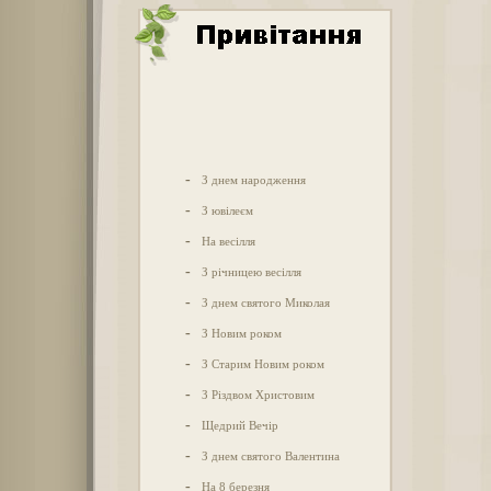
-
З днем народження
-
З ювілеєм
-
На весілля
-
З річницею весілля
-
З днем святого Миколая
-
З Новим роком
-
З Старим Новим роком
-
З Різдвом Христовим
-
Щедрий Вечір
-
З днем святого Валентина
-
На 8 березня