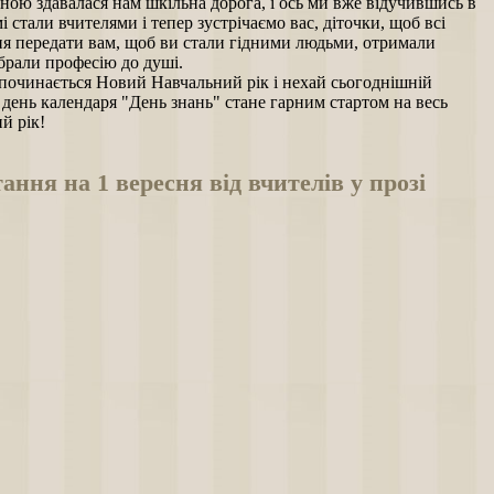
ною здавалася нам шкільна дорога, і ось ми вже відучившись в
мі стали вчителями і тепер зустрічаємо вас, діточки, щоб всі
ня передати вам, щоб ви стали гідними людьми, отримали
ибрали професію до душі.
починається Новий Навчальний рік і нехай сьогоднішній
день календаря "День знань" стане гарним стартом на весь
й рік!
ання на 1 вересня від вчителів у прозі