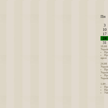
Пн
3
10
17
24
31
19.08
Украї
Пр
Пр
прозі
24.08
Украї
Пр
Украї
Пр
Україн
1.09 
Пр
Пр
Уні