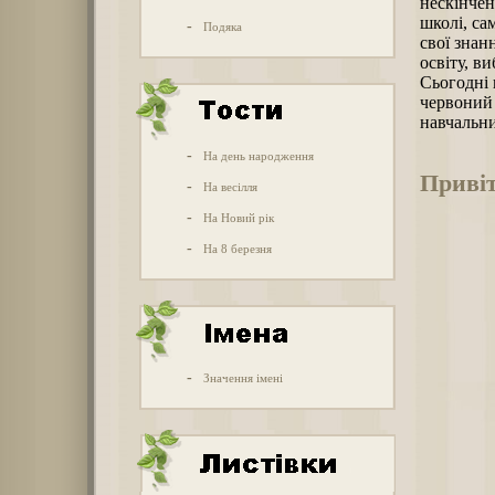
нескінчен
школі, са
-
Подяка
свої знан
освіту, в
Сьогодні 
червоний 
навчальни
-
На день народження
Привіт
-
На весілля
-
На Новий рік
-
На 8 березня
-
Значення імені