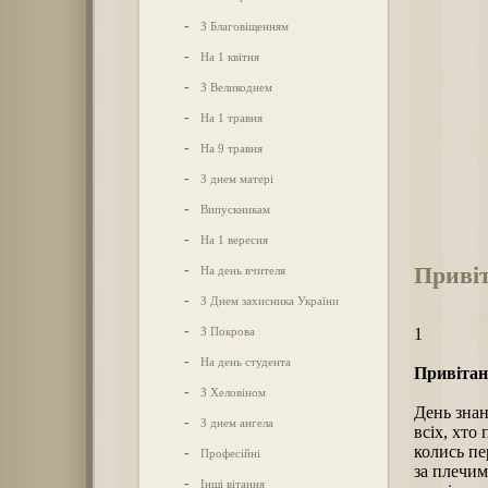
-
З Благовіщенням
-
На 1 квітня
-
З Великоднем
-
На 1 травня
-
На 9 травня
-
З днем матері
-
Випускникам
-
На 1 вересня
Привіт
-
На день вчителя
-
З Днем захисника України
-
З Покрова
1
-
На день студента
Привітанн
-
З Хеловіном
День знан
-
З днем ангела
всіх, хто
колись п
-
Професійні
за плечим
-
Інші вітання