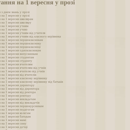
ання на 1 вересня у прозі
 з днем знань у прозі
 на 1 вересня у прозі
 на 1 вересня школярам
 на 1 вересня школяру
 на 1 вересня учням
 на 1 вересня учню
 на 1 вересня учням від учителя
 на 1 вересня учням від класного керівника
 на 1 вересня першокласникам
 на 1 вересня першокласнику
 на 1 вересня першокласниці
 на 1 вересня однокласникам
 на 1 вересня випускникам
 на 1 вересня студентам
 на 1 вересня студенту
 на 1 вересня вчителям
 на 1 вересня вчителям від учнів
 на 1 вересня вчителю від учнів
 на 1 вересня від вчителів
 на 1 вересня класному керівнику
 на 1 вересня класному керівнику від батьків
 на 1 вересня директору
 на 1 вересня від директора
 на 1 вересня від ректора
 на 1 вересня ректору
 на 1 вересня викладачам
 на 1 вересня від викладачів
я на 1 вересня першокурсникам
 на 1 вересня педагогам
 на 1 вересня колегам
 на 1 вересня батькам
 на 1 вересня мамі
 на 1 вересня сину
 на 1 вересня дочці