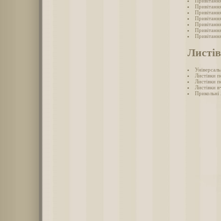
Привітання
Привітання
Привітання
Привітання
Привітання
Привітання
Привітання
Листів
Універсаль
Листівки п
Листівки п
Листівки в
Прикольні 