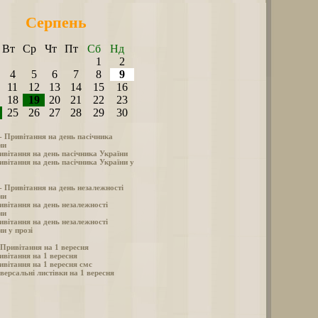
Серпень
Вт
Ср
Чт
Пт
Сб
Нд
1
2
4
5
6
7
8
9
11
12
13
14
15
16
18
19
20
21
22
23
25
26
27
28
29
30
 - Привітання на день пасічника
ни
ивітання на день пасічника України
ивітання на день пасічника України у
 - Привітання на день незалежності
ни
ивітання на день незалежності
ни
ивітання на день незалежності
и у прозі
- Привітання на 1 вересня
ивітання на 1 вересня
ивітання на 1 вересня смс
версальні листівки на 1 вересня